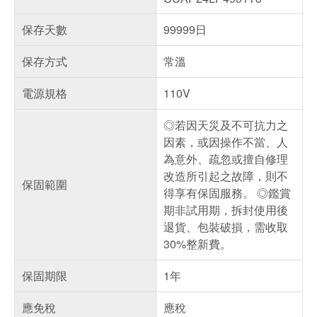
保存天數
99999日
保存方式
常溫
電源規格
110V
◎若因天災及不可抗力之
因素，或因操作不當、人
為意外、疏忽或擅自修理
改造所引起之故障，則不
保固範圍
得享有保固服務。 ◎鑑賞
期非試用期，拆封使用後
退貨、包裝破損，需收取
30%整新費。
保固期限
1年
應免稅
應稅