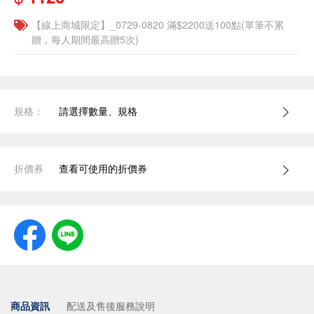
【線上商城限定】_0729-0820 滿$2200送100點(單筆不累
贈，每人期間最高贈5次)
規格：
請選擇數量、規格
折價券
查看可使用的折價券
商品資訊
配送及售後服務說明