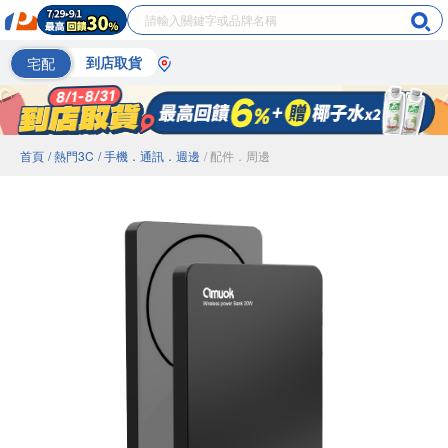
宅配
到店取貨
首頁
/ 熱門3C
/ 手機．通訊．週邊
/ 配件．周邊