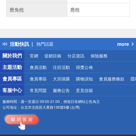
應免稅
應稅
偏遠地區配送
詐騙網頁！請小心！
得獎公告
活動快訊
more
熱門話題
銀行優惠
關於我們
官網
促銷目錄
分店資訊
保險服務
偏遠地區配送
詐騙網頁！請小心！
主題活動
會員活動
注目活動
得獎公佈
會員專區
會員專區
大宗採購
購物須知
會員服務條款
隱
客服中心
常見問題
服務公告
意見信箱
服務時間：
週一至週日 09:00-21:00，例假日依網站公告為主
公司地址：
台北市北投區大業路136號5樓 (台灣)