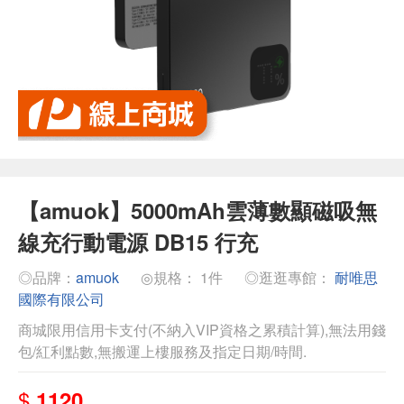
【amuok】5000mAh雲薄數顯磁吸無
線充行動電源 DB15 行充
◎品牌：
amuok
◎規格： 1件
◎逛逛專館：
耐唯思
國際有限公司
商城限用信用卡支付(不納入VIP資格之累積計算),無法用錢
包/紅利點數,無搬運上樓服務及指定日期/時間.
$
1120