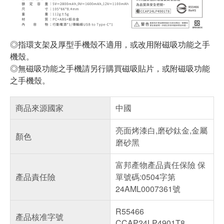
◎指環支架及厚型手機殼不適用，或改用附磁吸功能之手
機殼。
◎無磁吸功能之手機請另行購買磁吸貼片，或附磁吸功能
之手機殼。
商品來源國家
中國
亮面烤漆白,磨砂鈦金,金屬
顏色
磨砂黑
富邦產物產品責任保險 保
產品責任險
單號碼:0504字第
24AML0007361號
R55466
產品核准字號
CCAP24LP4901T8