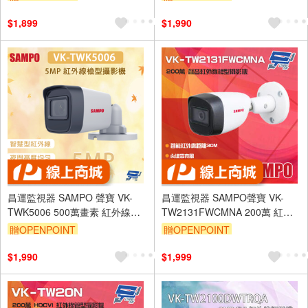
亮度均勻
$1,899
$1,990
昌運監視器 SAMPO 聲寶 VK-
昌運監視器 SAMPO聲寶 VK-
TWK5006 500萬畫素 紅外線槍
TW2131FWCMNA 200萬 紅外
型攝影機 紅外線距離30M
線槍型攝影機 內建麥克風
贈OPENPOINT
贈OPENPOINT
$1,990
$1,999