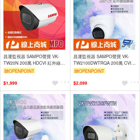
昌運監視器 SAMPO聲寶 VK-
昌運監視器 SAMPO聲寶 VK-
TW20N 200萬 HDCVI 紅外線槍
TW2100DWTRQA 200萬 CVI
型攝影機 紅外線30M IP67
紅外線攝影機 內建麥克風 紅外
贈OPENPOINT
贈OPENPOINT
線30M
$1,999
$2,099