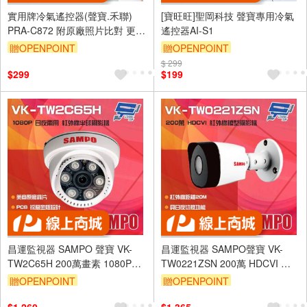
實用牌冷氣遙控器(聲寶.禾聯)
[寶旺旺]聖岡科技 聲寶專用冷氣
PRA-C872 附原廠照片比對 更換
遙控器AI-S1
電池免設定 台灣設計
贈OPENPOINT
贈OPENPOINT
訂單滿 2000 元折抵 100元
$ 299
$299
$199
（運費不算在 2000 元的範圍
內）
單品享9折
昌運監視器 SAMPO 聲寶 VK-
昌運監視器 SAMPO聲寶 VK-
TW2C65H 200萬畫素 1080P
TW0221ZSN 200萬 HDCVI 紅
6LED 紅外線半球攝影機
外槍型攝影機
贈OPENPOINT
贈OPENPOINT