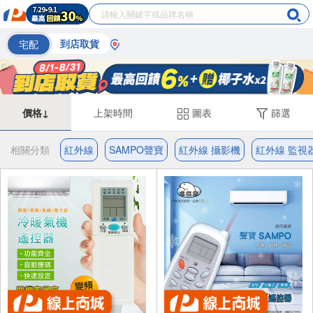
宅配
到店取貨
價格↓
上架時間
圖表
篩選
相關分類
紅外線
SAMPO聲寶
紅外線 攝影機
紅外線 監視