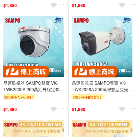
$1,850
$1,860
昌運監視器 SAMPO聲寶 VK-
昌運監視器 SAMPO聲寶 VK-
TWK2005A 200萬紅外線定焦半
TWK2006A 200萬智慧型雙光全
球型攝影機 內建⿆克⾵
彩定焦槍型攝影機 IP67防水防塵
贈OPENPOINT
贈OPENPOINT
$1,890
$1,890