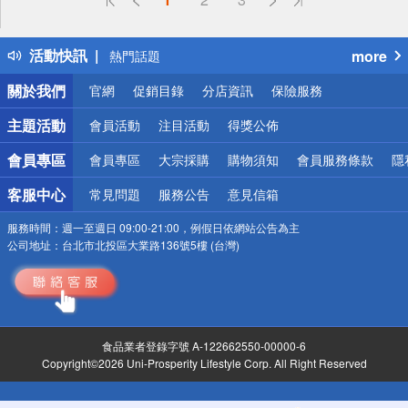
詐騙網頁！請小心！
得獎公告
活動快訊
more
熱門話題
銀行優惠
關於我們
官網
促銷目錄
分店資訊
保險服務
偏遠地區配送
詐騙網頁！請小心！
主題活動
會員活動
注目活動
得獎公佈
會員專區
會員專區
大宗採購
購物須知
會員服務條款
隱
客服中心
常見問題
服務公告
意見信箱
服務時間：
週一至週日 09:00-21:00，例假日依網站公告為主
公司地址：
台北市北投區大業路136號5樓 (台灣)
食品業者登錄字號 A-122662550-00000-6
Copyright©2026 Uni-Prosperity Lifestyle Corp. All Right Reserved