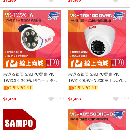
$1,260
$1,365
昌運監視器 SAMPO聲寶 VK-
昌運監視器 SAMPO聲寶 VK-
TW2CF6 200萬 四合一 紅外線
TW2100DWRN 200萬 HDCVI
管型攝影機 紅外線30M
紅外線半球型攝影機
贈OPENPOINT
贈OPENPOINT
$1,450
$1,463