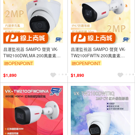
昌運監視器 SAMPO 聲寶 VK-
昌運監視器 SAMPO 聲寶 VK-
TW2100DWLMA 200萬畫素
TW2100FWTN 200萬畫素
HDCVI 紅外線半球攝影機 內建
HDCVI 紅外槍型攝影機 IP67
贈OPENPOINT
贈OPENPOINT
麥克風
$1,890
$1,890