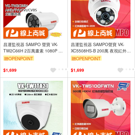
昌運監視器 SAMPO 聲寶 VK-
昌運監視器 SAMPO聲寶 VK-
TW2C66H 2百萬畫素 1080P 紅
XC5508HS-B 200萬 夜視紅外線
外線30M 攝影機 監視器
半球攝影機(以VK-TW2C65H出
贈OPENPOINT
贈OPENPOINT
貨替代)
$1,699
$1,699