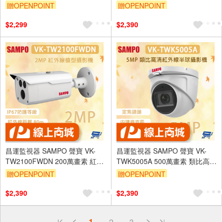
紅外線半球攝影機 紅外線30M
機 雙濾光片切換 日夜同焦效果
贈OPENPOINT
贈OPENPOINT
分明
$2,299
$2,390
昌運監視器 SAMPO 聲寶 VK-
昌運監視器 SAMPO 聲寶 VK-
TW2100FWDN 200萬畫素 紅外
TWK5005A 500萬畫素 類比高清
線槍型攝影機 紅外線距離80m
紅外線半球攝影機 內建麥克風
贈OPENPOINT
贈OPENPOINT
$2,390
$2,390
偏遠地區配送
1
2
3