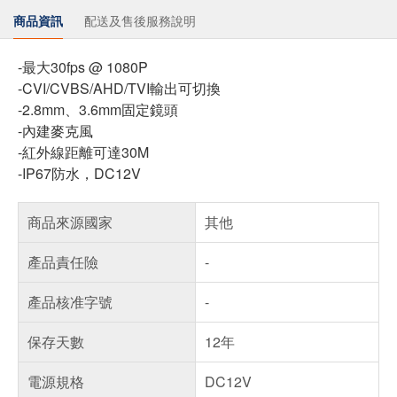
商品資訊
配送及售後服務說明
-最大30fps @ 1080P
-CVI/CVBS/AHD/TVI輸出可切換
-2.8mm、3.6mm固定鏡頭
-內建麥克風
-紅外線距離可達30M
-IP67防水，DC12V
商品來源國家
其他
產品責任險
-
產品核准字號
-
保存天數
12年
電源規格
DC12V