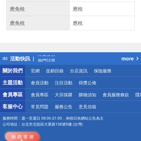
應免稅
應稅
應免稅
應稅
偏遠地區配送
詐騙網頁！請小心！
得獎公告
活動快訊
more
熱門話題
銀行優惠
關於我們
官網
促銷目錄
分店資訊
保險服務
偏遠地區配送
詐騙網頁！請小心！
主題活動
會員活動
注目活動
得獎公佈
會員專區
會員專區
大宗採購
購物須知
會員服務條款
隱
客服中心
常見問題
服務公告
意見信箱
服務時間：
週一至週日 09:00-21:00，例假日依網站公告為主
公司地址：
台北市北投區大業路136號5樓 (台灣)