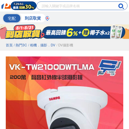
宅配
到店取貨
首頁
/ 熱門3C
/ 相機．攝影．DV
/ DV攝影機