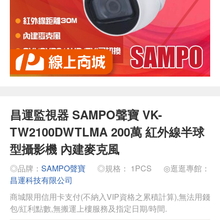
昌運監視器 SAMPO聲寶 VK-
TW2100DWTLMA 200萬 紅外線半球
型攝影機 內建麥克風
◎品牌：
SAMPO聲寶
◎規格： 1PCS
◎逛逛專館：
昌運科技有限公司
商城限用信用卡支付(不納入VIP資格之累積計算),無法用錢
包/紅利點數,無搬運上樓服務及指定日期/時間.