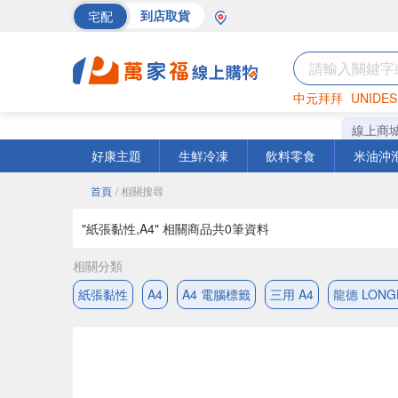
宅配
到店取貨
中元拜拜
UNIDES
巧克力
罐頭
海苔
線上商
好康主題
生鮮冷凍
飲料零食
米油沖
首頁
/ 相關搜尋
"紙張黏性,A4" 相關商品共
0
筆資料
相關分類
紙張黏性
A4
A4 電腦標籤
三用 A4
龍德 LONG