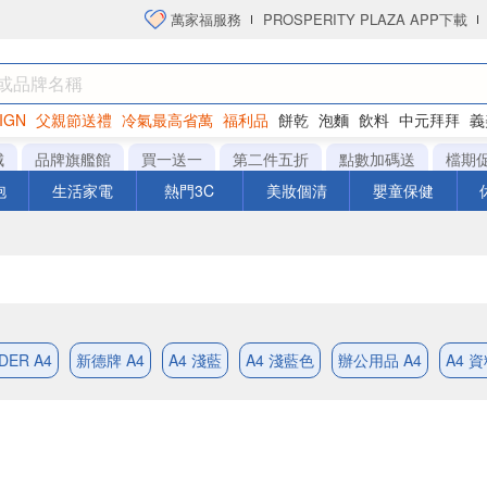
萬家福服務
PROSPERITY PLAZA APP下載
IGN
父親節送禮
冷氣最高省萬
福利品
餅乾
泡麵
飲料
中元拜拜
義
洋芋片
城
品牌旗艦館
買一送一
第二件五折
點數加碼送
檔期
泡
生活家電
熱門3C
美妝個清
嬰童保健
DER A4
新德牌 A4
A4 淺藍
A4 淺藍色
辦公用品 A4
A4 