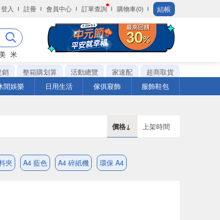
結帳
登入
註冊
會員中心
訂單查詢
購物車(0)
美
米
促銷
整箱購划算
活動總覽
家速配
超商取貨
休閒娛樂
日用生活
傢俱寢飾
服飾鞋包
價格↓
上架時間
資料夾
A4 藍色
A4 碎紙機
環保 A4