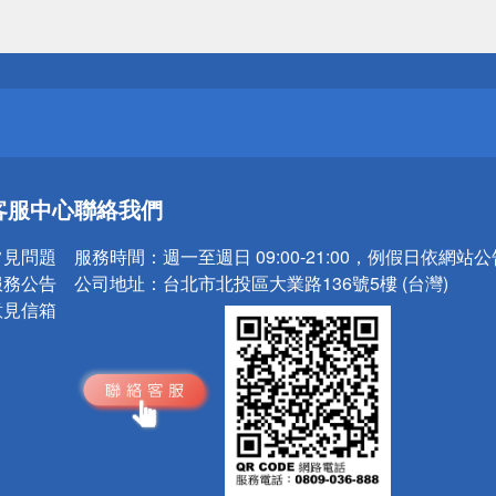
送
請小心！
送
客服中心
聯絡我們
請小心！
常見問題
服務時間：
週一至週日 09:00-21:00，例假日依網站
服務公告
公司地址：
台北市北投區大業路136號5樓 (台灣)
意見信箱