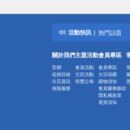
偏遠地區配
詐騙網頁！
得獎公告
活動快訊
熱門話題
銀行優惠
偏遠地區配
關於我們
主題活動
會員專區
詐騙網頁！
官網
會員活動
會員專區
促銷目錄
注目活動
大宗採購
分店資訊
得獎公佈
購物須知
保險服務
會員服務條款
隱私權政策
退貨須知