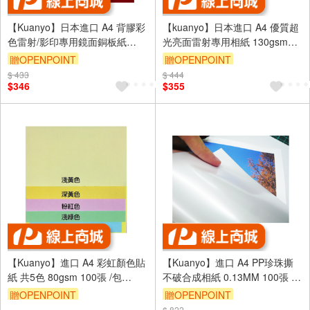
【Kuanyo】日本進口 A4 背膠彩
【kuanyo】日本進口 A4 優質超
色雷射/影印專用鏡面銅板紙
光亮面雷射專用相紙 130gsm
90gsm 100張 /包 GST95
100張 /包 GW130
贈OPENPOINT
贈OPENPOINT
$ 433
$ 444
$346
$355
【Kuanyo】進口 A4 彩虹顏色貼
【Kuanyo】進口 A4 PP珍珠撕
紙 共5色 80gsm 100張 /包
不破合成相紙 0.13MM 100張 /
LST80 - 多款可選
包 PP120L
贈OPENPOINT
贈OPENPOINT
$ 822