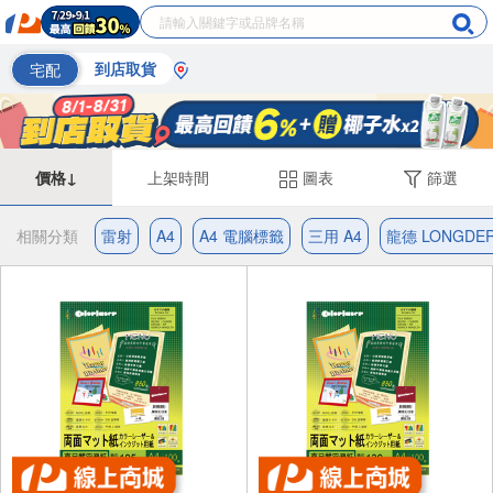
宅配
到店取貨
價格↓
上架時間
圖表
篩選
相關分類
雷射
A4
A4 電腦標籤
三用 A4
龍德 LONGDER