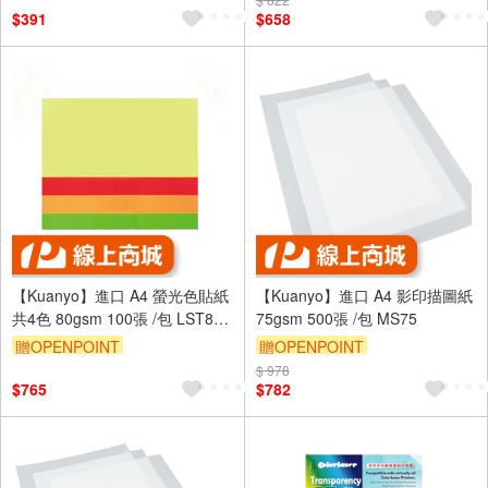
$391
$658
【Kuanyo】進口 A4 螢光色貼紙
【Kuanyo】進口 A4 影印描圖紙
共4色 80gsm 100張 /包 LST80 -
75gsm 500張 /包 MS75
多款可選
贈OPENPOINT
贈OPENPOINT
$ 978
$765
$782