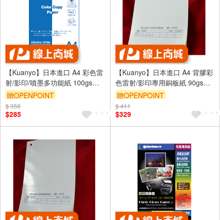
【Kuanyo】日本進口 A4 彩色雷
【Kuanyo】日本進口 A4 背膠彩
射/影印/噴墨多功能紙 100gsm
色雷射/影印專用銅板紙 90gsm
500張 /包 ASB100
100張 /包 GST90
贈OPENPOINT
贈OPENPOINT
$ 356
$ 411
$285
$329