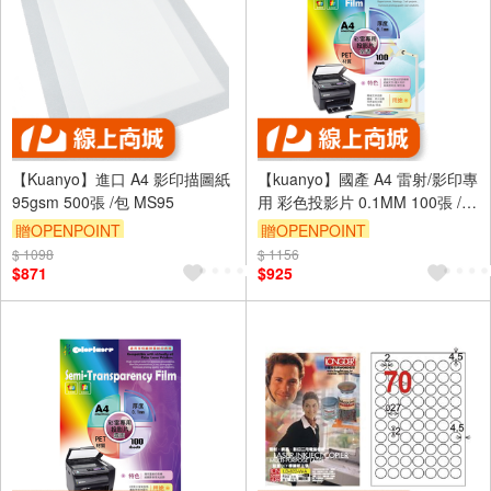
【Kuanyo】進口 A4 影印描圖紙
【kuanyo】國產 A4 雷射/影印專
95gsm 500張 /包 MS95
用 彩色投影片 0.1MM 100張 /包
FSC01
贈OPENPOINT
贈OPENPOINT
$ 1098
$ 1156
$871
$925