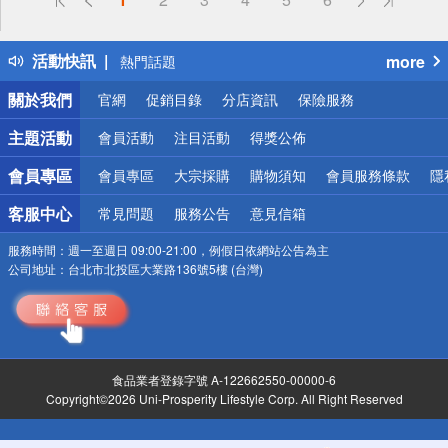
詐騙網頁！請小心！
得獎公告
活動快訊
more
熱門話題
銀行優惠
關於我們
官網
促銷目錄
分店資訊
保險服務
偏遠地區配送
詐騙網頁！請小心！
主題活動
會員活動
注目活動
得獎公佈
會員專區
會員專區
大宗採購
購物須知
會員服務條款
隱
客服中心
常見問題
服務公告
意見信箱
服務時間：
週一至週日 09:00-21:00，例假日依網站公告為主
公司地址：
台北市北投區大業路136號5樓 (台灣)
食品業者登錄字號 A-122662550-00000-6
Copyright©2026 Uni-Prosperity Lifestyle Corp. All Right Reserved