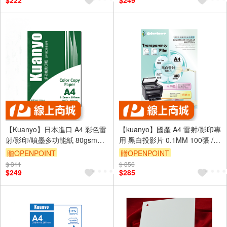
$222
$249
【Kuanyo】日本進口 A4 彩色雷
【kuanyo】國產 A4 雷射/影印專
射/影印/噴墨多功能紙 80gsm
用 黑白投影片 0.1MM 100張 /包
500張 /包 AS80
FS01
贈OPENPOINT
贈OPENPOINT
$ 311
$ 356
$249
$285