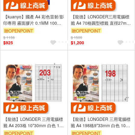
【kuanyo】國產 A4 彩色雷射/影
【龍德】LONGDER三用電腦標
印專用 霧面膠片 0.1MM 100張 /
籤 A4 70格圓型標籤 直徑27mm
包 FC300
白色105張3盒/組 LD-822-W-
贈OPENPOINT
贈OPENPOINT
A(適用雷射、噴墨、影印)
$ 1156
$ 1500
$925
$1,200
【龍德】LONGDER 三用電腦標
【龍德】LONGDER 三用電腦標
籤 A4 203格 10*30mm 白色 105
籤 A4 198格9*33mm 白色 105
張 3盒/組 LD-850-W-A(適用雷
張 3盒/組 LD-825-W-A(適用雷
贈OPENPOINT
贈OPENPOINT