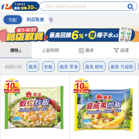
宅配
到店取貨
價格↓
上架時間
圖表
篩選
相關分類
義美
炒飯
義美 零食
義美 餅乾
義美 可超取