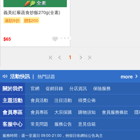
義美紅藜蔬食炒飯270g(全素)
滿額9折
贈$200
$65
偏遠地區配送
1
詐騙網頁！請小心！
得獎公告
活動快訊
more
熱門話題
銀行優惠
關於我們
官網
促銷目錄
分店資訊
保險服務
偏遠地區配送
詐騙網頁！請小心！
主題活動
會員活動
注目活動
得獎公佈
會員專區
會員專區
大宗採購
購物須知
會員服務條款
隱
客服中心
常見問題
服務公告
意見信箱
服務時間：
週一至週日 09:00-21:00，例假日依網站公告為主