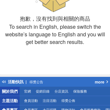
抱歉，沒有找到與相關的商品
To search in English, please switch the
website’s language to English and you will
get better search results.
偏遠地區配送
詐騙網頁！請小心！
得獎公告
活動快訊
more
熱門話題
關於我們
官網
促銷目錄
分店資訊
保險服務
銀行優惠
偏遠地區配送
主題活動
會員活動
注目活動
得獎公佈
詐騙網頁！請小心！
會員專區
會員專區
大宗採購
購物須知
會員服務條款
隱