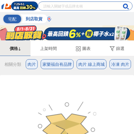
宅配
到店取貨
價格↓
上架時間
圖表
篩選
相關分類
肉片
家樂福自有品牌
肉片 線上商城
冷凍 肉片