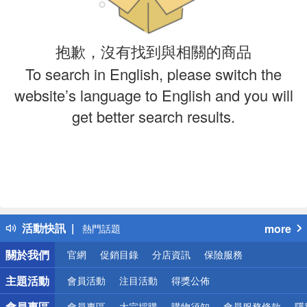
抱歉，沒有找到與相關的商品
To search in English, please switch the
website’s language to English and you will
get better search results.
偏遠地區配送
詐騙網頁！請小心！
得獎公告
活動快訊
more
熱門話題
銀行優惠
關於我們
官網
促銷目錄
分店資訊
保險服務
偏遠地區配送
詐騙網頁！請小心！
主題活動
會員活動
注目活動
得獎公佈
會員專區
會員專區
大宗採購
購物須知
會員服務條款
隱