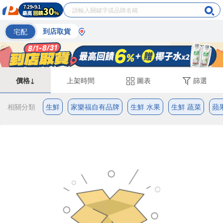
宅配
到店取貨
價格↓
上架時間
圖表
篩選
相關分類
生鮮
家樂福自有品牌
生鮮 水果
生鮮 蔬菜
蘋