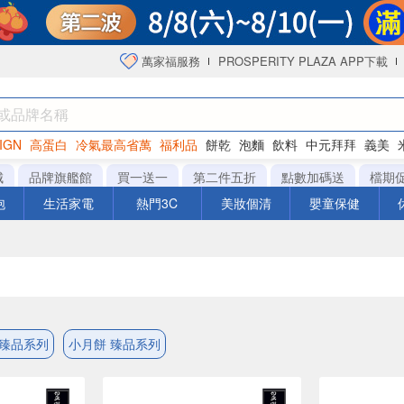
萬家福服務
PROSPERITY PLAZA APP下載
IGN
高蛋白
冷氣最高省萬
福利品
餅乾
泡麵
飲料
中元拜拜
義美
洋芋片
城
品牌旗艦館
買一送一
第二件五折
點數加碼送
檔期
泡
生活家電
熱門3C
美妝個清
嬰童保健
 臻品系列
小月餅 臻品系列