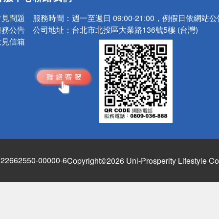
請小心！
常見問題
服務時間：
週一至週日 09:00-21:00，例假日依網站
服務公告
公司地址：
台北市北投區大業路136號5樓 (台灣)
意見信箱
662550-00000-6
Copyright©2026 Uni-Prosperity Lifestyle Co