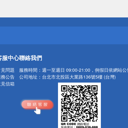
送
請小心！
送
客服中心
聯絡我們
請小心！
常見問題
服務時間：
週一至週日 09:00-21:00，例假日依網站
服務公告
公司地址：
台北市北投區大業路136號5樓 (台灣)
意見信箱