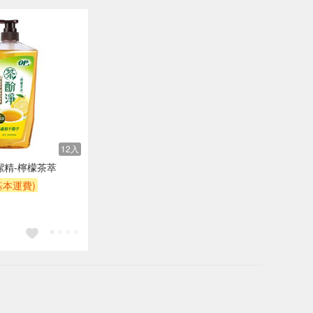
12入
潔精-檸檬茶萃
基本運費)
$200