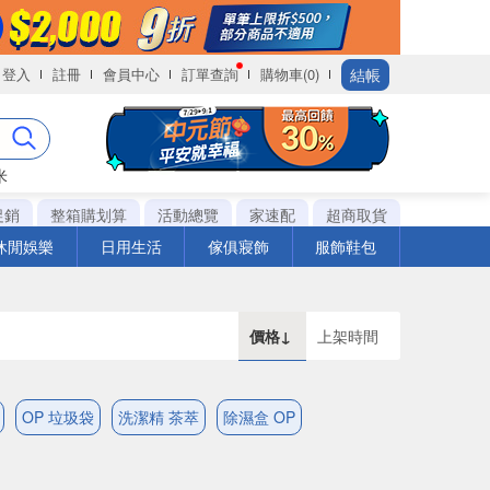
結帳
登入
註冊
會員中心
訂單查詢
購物車(0)
米
促銷
整箱購划算
活動總覽
家速配
超商取貨
休閒娛樂
日用生活
傢俱寢飾
服飾鞋包
價格↓
上架時間
OP 垃圾袋
洗潔精 茶萃
除濕盒 OP