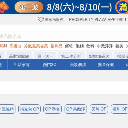
萬家福服務
PROSPERITY PLAZA APP下載
IGN
高蛋白
冷氣最高省萬
福利品
餅乾
泡麵
飲料
中元拜拜
義美
海苔
城
品牌旗艦館
買一送一
第二件五折
點數加碼送
檔期
泡
生活家電
熱門3C
美妝個清
嬰童保健
P 洗碗精
補充包 OP
OP 手套
OP 茶酚淨
天然 OP
溫和 OP