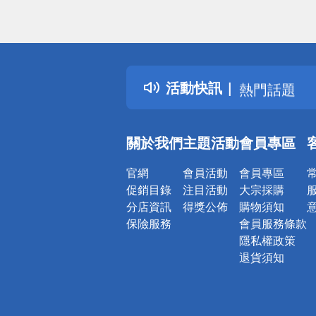
偏遠地區配
詐騙網頁！
得獎公告
活動快訊
熱門話題
銀行優惠
偏遠地區配
關於我們
主題活動
會員專區
詐騙網頁！
官網
會員活動
會員專區
促銷目錄
注目活動
大宗採購
分店資訊
得獎公佈
購物須知
保險服務
會員服務條款
隱私權政策
退貨須知