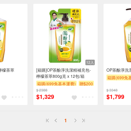
12入
檸檬茶萃
[箱購]OP茶酚淨洗潔精補充包-
OP茶酚淨洗
檸檬茶萃800g克 x 12包/箱
箱購(699免
箱購(699免基本運費)
贈$200
滿額9折
贈
$ 2388
$ 3348
$1,329
$1,799
1