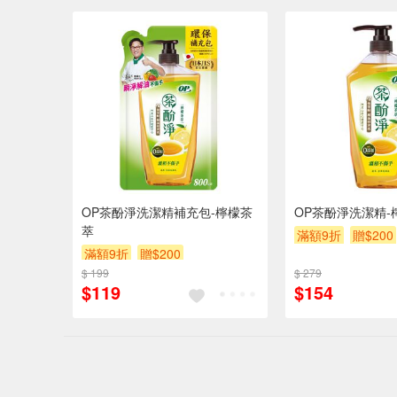
OP茶酚淨洗潔精補充包-檸檬茶
OP茶酚淨洗潔精-
萃
滿額9折
贈$200
滿額9折
贈$200
$ 199
$ 279
$119
$154