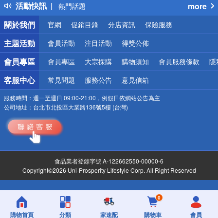
活動快訊
more
熱門話題
銀行優惠
關於我們
官網
促銷目錄
分店資訊
保險服務
偏遠地區配送
詐騙網頁！請小心！
主題活動
會員活動
注目活動
得獎公佈
會員專區
會員專區
大宗採購
購物須知
會員服務條款
隱
客服中心
常見問題
服務公告
意見信箱
服務時間：
週一至週日 09:00-21:00，例假日依網站公告為主
公司地址：
台北市北投區大業路136號5樓 (台灣)
食品業者登錄字號 A-122662550-00000-6
Copyright©2026 Uni-Prosperity Lifestyle Corp. All Right Reserved
0
購物首頁
分類
家速配
購物車
會員