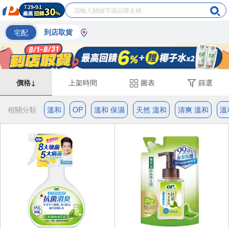
宅配
到店取貨
價格↓
上架時間
圖表
篩選
相關分類
溫和
OP
溫和 保濕
天然 溫和
清爽 溫和
溫