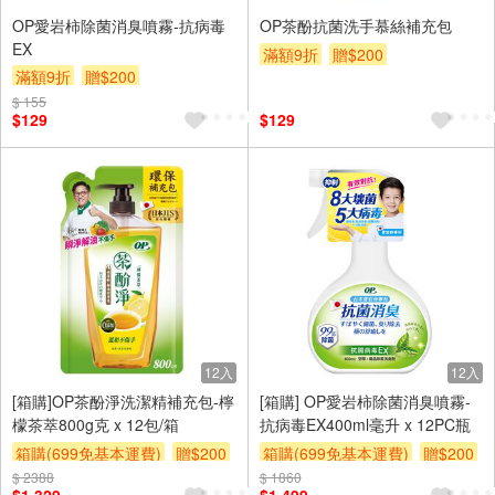
OP愛岩柿除菌消臭噴霧-抗病毒
OP茶酚抗菌洗手慕絲補充包
EX
滿額9折
贈$200
滿額9折
贈$200
$ 155
$129
$129
12入
12入
[箱購]OP茶酚淨洗潔精補充包-檸
[箱購] OP愛岩柿除菌消臭噴霧-
檬茶萃800g克 x 12包/箱
抗病毒EX400ml毫升 x 12PC瓶
箱購(699免基本運費)
贈$200
箱購(699免基本運費)
贈$200
$ 2388
$ 1860