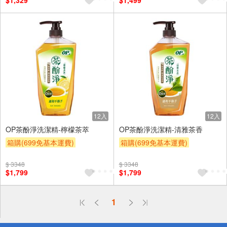
$1,329
$1,499
12入
12入
OP茶酚淨洗潔精-檸檬茶萃
OP茶酚淨洗潔精-清雅茶香
箱購(699免基本運費)
箱購(699免基本運費)
滿額9折
贈$200
滿額9折
贈$200
$ 3348
$ 3348
$1,799
$1,799
偏遠地區配送
1
詐騙網頁！請小心！
得獎公告