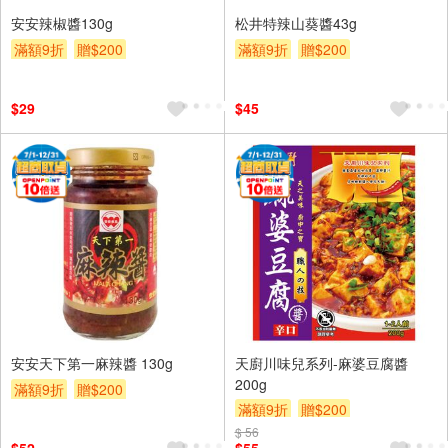
安安辣椒醬130g
松井特辣山葵醬43g
滿額9折
贈$200
滿額9折
贈$200
$29
$45
安安天下第一麻辣醬 130g
天廚川味兒系列-麻婆豆腐醬
200g
滿額9折
贈$200
滿額9折
贈$200
$ 56