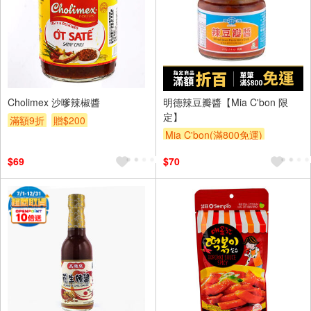
Cholimex 沙嗲辣椒醬
明德辣豆瓣醬【Mia C'bon 限
定】
滿額9折
贈$200
Mia C'bon(滿800免運)
滿額折
$69
$70