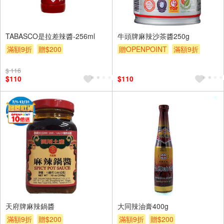
TABASCO是拉差辣醬-256ml
牛頭牌麻辣沙茶醬250g
滿額9折
贈$200
贈OPENPOINT
滿額9折
贈$200
$ 116
$110
$110
天府牌麻辣鍋醬
大同辣油膏400g
滿額9折
贈$200
滿額9折
贈$200