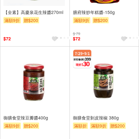
【全素】高慶泉花生辣醬270ml
膳府辣炒年糕醬-150g
滿額9折
贈$200
滿額9折
贈$200
$ 79
$72
$72
御膳食堂辣豆瓣醬400g
御膳食堂剝皮辣椒 380g
滿額9折
贈$200
滿額折
滿額9折
贈$200