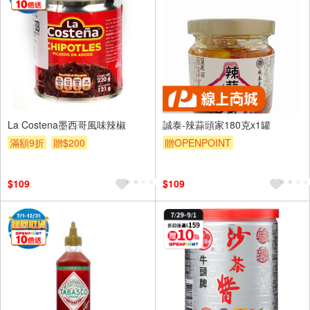
La Costena墨西哥風味辣椒
誠泰-辣蒜頭家180克x1罐
滿額9折
贈$200
贈OPENPOINT
$109
$109