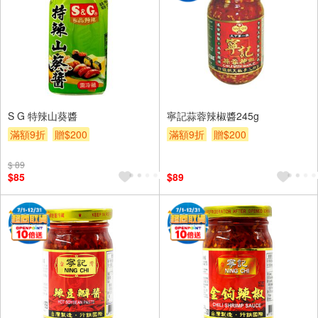
S G 特辣山葵醬
寧記蒜蓉辣椒醬245g
滿額9折
贈$200
滿額9折
贈$200
$ 89
$85
$89