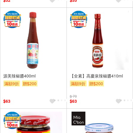
$52
$55
源美辣椒醬400ml
【全素】高慶泉辣椒醬410ml
滿額9折
贈$200
滿額9折
贈$200
$ 70
$63
$63