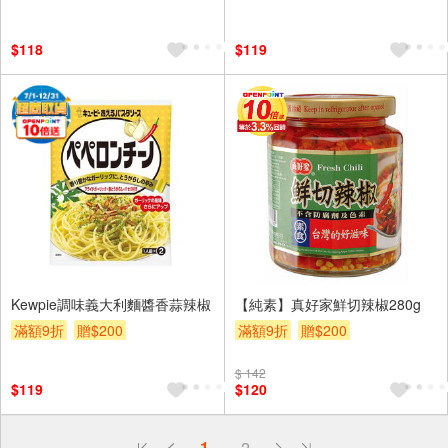
$118
$119
Kewpie調味義大利麵醬香蒜辣椒
【純素】真好家鮮切辣椒280g
滿額9折
贈$200
滿額9折
贈$200
$ 142
$119
$120
偏遠地區配送
1
2