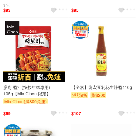
$ 98
$93
$95
膳府 醬汁(辣炒年糕專用)
【全素】龍宏豆乳花生辣醬410g
105g【Mia C'bon 限定】
滿額9折
贈$200
Mia C'bon(滿800免運)
滿額折
$99
$107