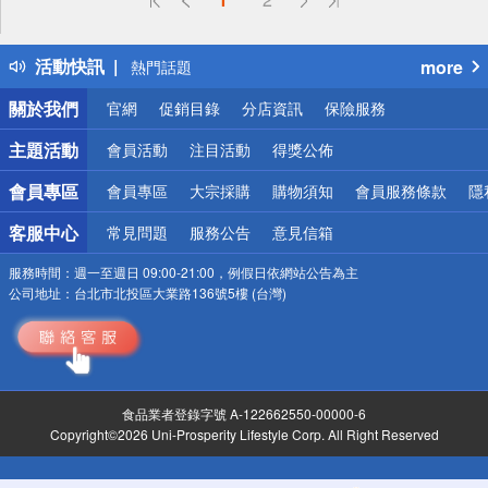
詐騙網頁！請小心！
得獎公告
活動快訊
more
熱門話題
銀行優惠
關於我們
官網
促銷目錄
分店資訊
保險服務
偏遠地區配送
詐騙網頁！請小心！
主題活動
會員活動
注目活動
得獎公佈
會員專區
會員專區
大宗採購
購物須知
會員服務條款
隱
客服中心
常見問題
服務公告
意見信箱
服務時間：
週一至週日 09:00-21:00，例假日依網站公告為主
公司地址：
台北市北投區大業路136號5樓 (台灣)
食品業者登錄字號 A-122662550-00000-6
Copyright©2026 Uni-Prosperity Lifestyle Corp. All Right Reserved