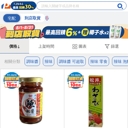
宅配
到店取貨
價格↓
上架時間
圖表
篩選
相關分類
調味醬
辣味
調味醬 可超取
辣味 零食
辣味 泡