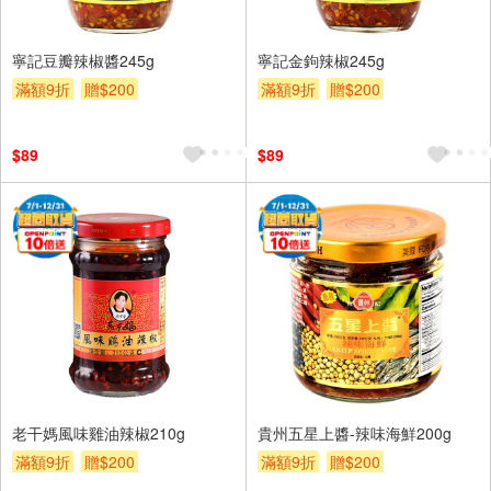
寧記豆瓣辣椒醬245g
寧記金鉤辣椒245g
滿額9折
贈$200
滿額9折
贈$200
$89
$89
老干媽風味雞油辣椒210g
貴州五星上醬-辣味海鮮200g
滿額9折
贈$200
滿額9折
贈$200