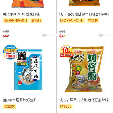
可樂果JUMBO酷辣口味
浪味仙-熔岩辣起司口味(洋芋捲)
贈OPENPOINT
滿額贈
贈OPENPOINT
滿額折
贈$200
贈$200
$ 45
$ 55
$42
$43
(熊)魚市場香辣鱈魚片
波的多洋芋片派對包蚵仔煎辣味
贈$200
贈$200