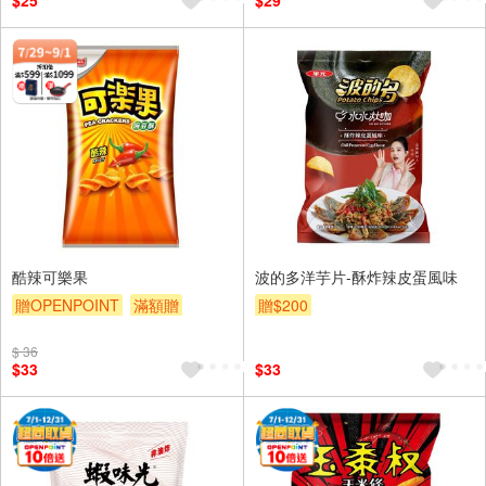
$25
$29
酷辣可樂果
波的多洋芋片-酥炸辣皮蛋風味
贈OPENPOINT
滿額贈
贈$200
贈$200
$ 36
$33
$33