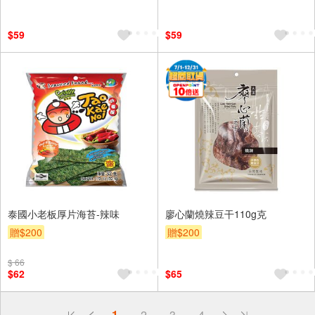
$59
$59
泰國小老板厚片海苔-辣味
廖心蘭燒辣豆干110g克
贈$200
贈$200
$ 66
$62
$65
偏遠地區配送
1
2
3
4