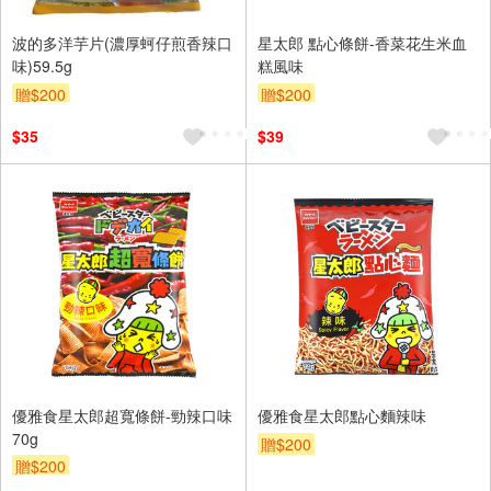
波的多洋芋片(濃厚蚵仔煎香辣口
星太郎 點心條餅-香菜花生米血
味)59.5g
糕風味
贈$200
贈$200
$35
$39
優雅食星太郎超寬條餅-勁辣口味
優雅食星太郎點心麵辣味
70g
贈$200
贈$200