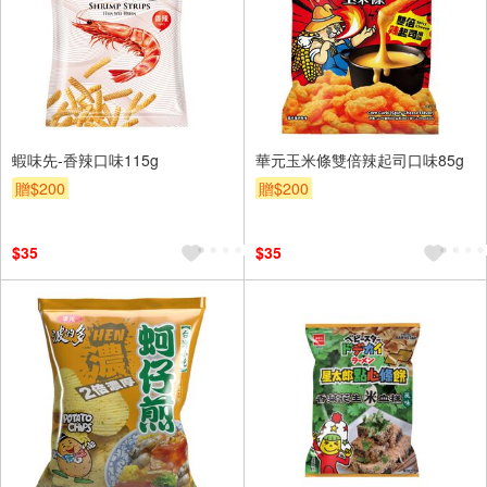
蝦味先-香辣口味115g
華元玉米條雙倍辣起司口味85g
贈$200
贈$200
$35
$35