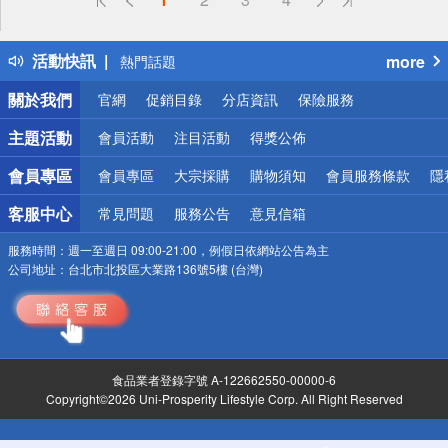
詐騙網頁！請小心！
得獎公告
活動快訊
more
熱門話題
銀行優惠
關於我們
官網
促銷目錄
分店資訊
保險服務
偏遠地區配送
詐騙網頁！請小心！
主題活動
會員活動
注目活動
得獎公佈
會員專區
會員專區
大宗採購
購物須知
會員服務條款
隱
客服中心
常見問題
服務公告
意見信箱
服務時間：
週一至週日 09:00-21:00，例假日依網站公告為主
公司地址：
台北市北投區大業路136號5樓 (台灣)
食品業者登錄字號 A-122662550-00000-6
Copyright©2026 Uni-Prosperity Lifestyle Corp. All Right Reserved