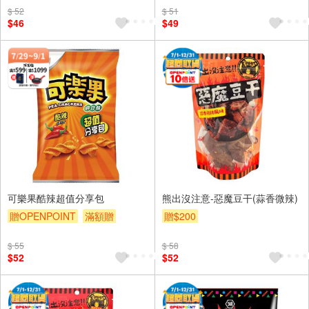
$ 52
$ 51
$46
$49
可樂果酷辣超值分享包
熊出沒注意-惡魔豆干(蒜香微辣)
贈OPENPOINT
滿額贈
贈$200
贈$200
$ 55
$ 58
$52
$52