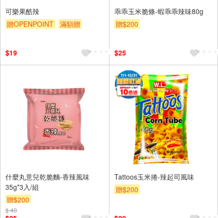
可樂果酷辣
乖乖玉米脆條-蝦乖乖辣味80g
贈OPENPOINT
滿額贈
贈$200
贈$200
$19
$25
什麼丸意兒乾脆麵-香辣風味
Tattoos玉米捲-辣起司風味
35g*3入/組
贈$200
贈$200
$ 40