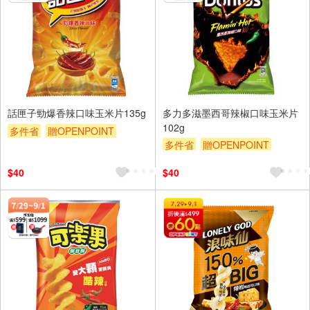
話匣子勁爆香辣口味玉米片135g
多力多滋墨西哥辣椒口味玉米片
102g
多件省
贈OPENPOINT
多件省
贈OPENPOINT
滿額贈
贈$200
滿額贈
贈$200
$40
$40