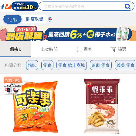
宅配
到店取貨
價格↓
上架時間
圖表
篩選
相關分類
辣味
零食
零食 線上商城
追劇 零食
義美 零食