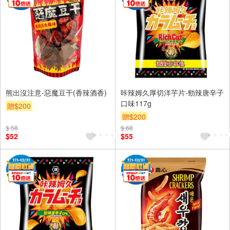
熊出沒注意-惡魔豆干(香辣酒香)
咔辣姆久厚切洋芋片-勁辣唐辛子
口味117g
贈$200
贈$200
$ 58
$ 68
$52
$55