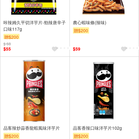
咔辣姆久平切洋芋片-勁辣唐辛子
農心蝦味條(辣味)
口味117g
贈$200
贈$200
$ 68
$55
$59
品客辣炒蒜香龍蝦風味洋芋片
品客香辣口味洋芋片102g
贈$200
贈$200