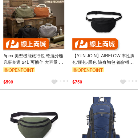
Apex 美型機能旅行包 乾濕分離
【YUN JOIN】AIRFLOW 率性胸
凡事良選 24L 可擴伸 大容量 行
包/腰包-黑色 隨身胸包 都會機能
李袋 訓練包 側背包
風格
贈OPENPOINT
贈OPENPOINT
$599
$750