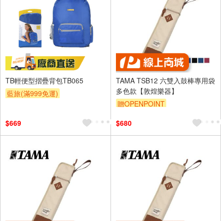
TB輕便型摺疊背包TB065
TAMA TSB12 六雙入鼓棒專用袋
多色款【敦煌樂器】
藍旅(滿999免運)
贈OPENPOINT
$669
$680