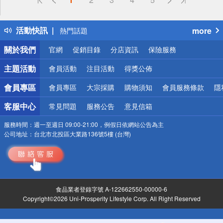
詐騙網頁！請小心！
得獎公告
活動快訊
more
熱門話題
銀行優惠
關於我們
官網
促銷目錄
分店資訊
保險服務
偏遠地區配送
詐騙網頁！請小心！
主題活動
會員活動
注目活動
得獎公佈
會員專區
會員專區
大宗採購
購物須知
會員服務條款
隱
客服中心
常見問題
服務公告
意見信箱
服務時間：
週一至週日 09:00-21:00，例假日依網站公告為主
公司地址：
台北市北投區大業路136號5樓 (台灣)
食品業者登錄字號 A-122662550-00000-6
Copyright©2026 Uni-Prosperity Lifestyle Corp. All Right Reserved