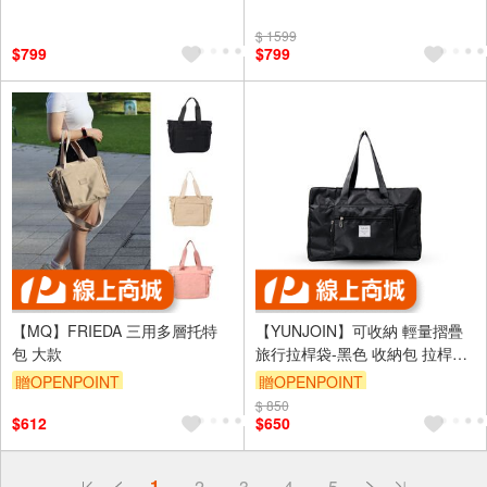
贈$200
贈$200
$ 1599
$799
$799
【MQ】FRIEDA 三用多層托特
【YUNJOIN】可收納 輕量摺疊
包 大款
旅行拉桿袋-黑色 收納包 拉桿袋
行李袋 耐用 防潑水 旅行袋 登機
贈OPENPOINT
贈OPENPOINT
包 託運行李 旅行包
$ 850
$612
$650
偏遠地區配送
1
2
3
4
5