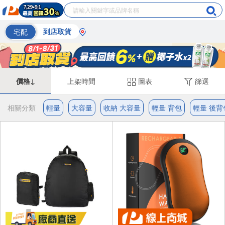
宅配
到店取貨
價格↓
上架時間
圖表
篩選
相關分類
輕量
大容量
收納 大容量
輕量 背包
輕量 後背