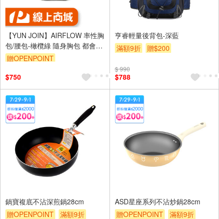
【YUN JOIN】AIRFLOW 率性胸
亨睿輕量後背包-深藍
包/腰包-橄欖綠 隨身胸包 都會機
滿額9折
贈$200
能風格
贈OPENPOINT
$ 990
$750
$788
鍋寶複底不沾深煎鍋28cm
ASD星座系列不沾炒鍋28cm
贈OPENPOINT
滿額9折
贈OPENPOINT
滿額9折