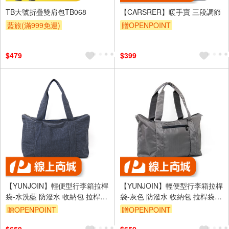
TB大號折疊雙肩包TB068
【CARSRER】暖手寶 三段調節
藍旅(滿999免運)
贈OPENPOINT
$479
$399
【YUNJOIN】輕便型行李箱拉桿
【YUNJOIN】輕便型行李箱拉桿
袋-水洗藍 防潑水 收納包 拉桿袋
袋-灰色 防潑水 收納包 拉桿袋
拉桿包 旅行袋 厚磅尼龍
拉桿包 旅行袋 厚磅尼龍
贈OPENPOINT
贈OPENPOINT