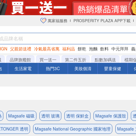
萬家福服務
PROSPERITY PLAZA APP下載
IGN
父親節送禮
冷氣最高省萬
福利品
餅乾
泡麵
飲料
中元拜拜
義
衛生紙
城
品牌旗艦館
買一送一
第二件五折
點數加碼送
檔期
泡
生活家電
熱門3C
美妝個清
嬰童保健
熱
Magsafe 磁吸
透明 玻璃
透明 保鮮盒
Magsafe 保護殼
ETONGER 透明
Magsafe National Geographic 國家地理
Magsafe