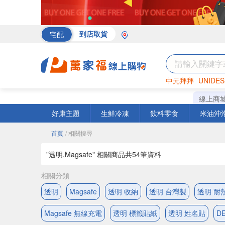
宅配
到店取貨
中元拜拜
UNIDES
海苔
巧克力
罐頭
線上商
好康主題
生鮮冷凍
飲料零食
米油沖
首頁
/ 相關搜尋
"透明,Magsafe" 相關商品共
54
筆資料
相關分類
透明
Magsafe
透明 收納
透明 台灣製
透明 耐
Magsafe 無線充電
透明 標籤貼紙
透明 姓名貼
D