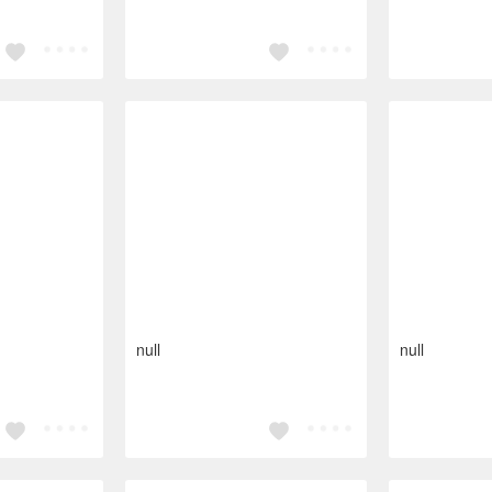
null
null