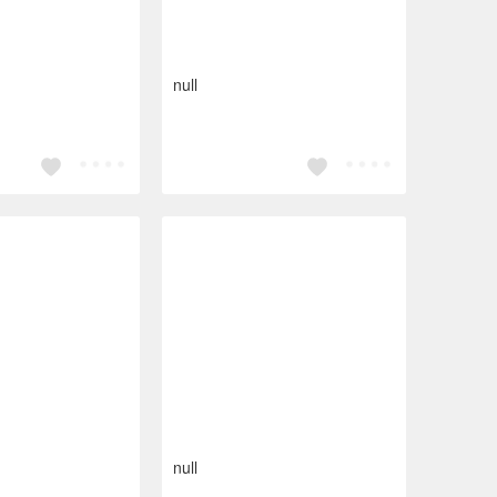
null
null