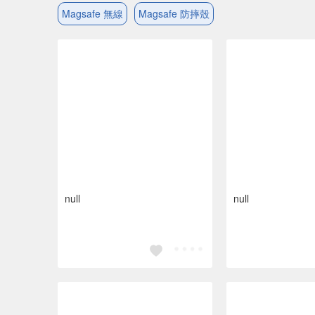
Magsafe 無線
Magsafe 防摔殼
null
null