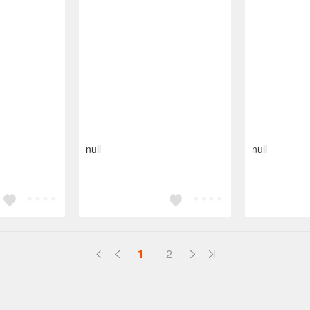
null
null
1
2
送