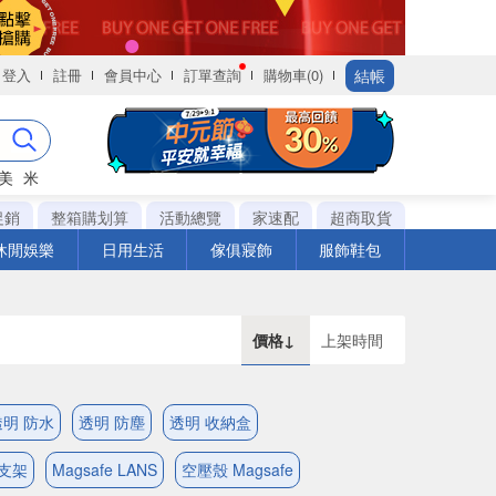
結帳
登入
註冊
會員中心
訂單查詢
購物車(0)
美
米
促銷
整箱購划算
活動總覽
家速配
超商取貨
休閒娛樂
日用生活
傢俱寢飾
服飾鞋包
價格↓
上架時間
透明 防水
透明 防塵
透明 收納盒
 支架
Magsafe LANS
空壓殼 Magsafe