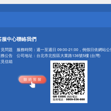
請小心！
送
客服中心
聯絡我們
請小心！
常見問題
服務時間：
週一至週日 09:00-21:00，例假日依網站
服務公告
公司地址：
台北市北投區大業路136號5樓 (台灣)
意見信箱