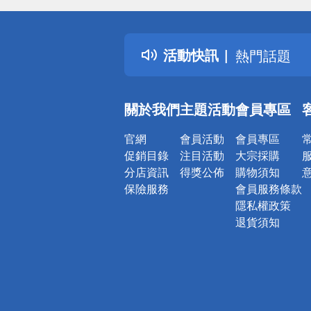
詐騙網頁！
得獎公告
活動快訊
熱門話題
銀行優惠
偏遠地區配
關於我們
主題活動
會員專區
詐騙網頁！
官網
會員活動
會員專區
促銷目錄
注目活動
大宗採購
分店資訊
得獎公佈
購物須知
保險服務
會員服務條款
隱私權政策
退貨須知