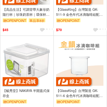
【高品生活】可調背帶大象珍奶
【GlassKing】台灣製造 GK-
隨行杯｜珍珠奶茶杯｜環保杯｜
511-9 金色年代冰滴咖啡組配件
吸管杯｜手搖飲料杯｜隨身杯｜
不鏽鋼濾片
贈OPENPOINT
單品享8折
贈OPENPOINT
隨行杯｜珍奶杯
$45
$70
【毓秀堂】NAKAYA 半開蓋式保
【GlassKing】台灣製造 GK-
存盒
511-6 金色年代冰滴咖啡組配件
玻璃粉容器
贈OPENPOINT
贈OPENPOINT