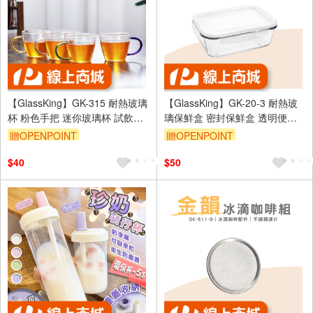
【GlassKing】GK-315 耐熱玻璃
【GlassKing】GK-20-3 耐熱玻
杯 粉色手把 迷你玻璃杯 試飲杯
璃保鮮盒 密封保鮮盒 透明便當
咖啡杯 水杯 茶杯 酒杯
盒 玻璃便當盒 健康餐盒
贈OPENPOINT
贈OPENPOINT
$40
$50