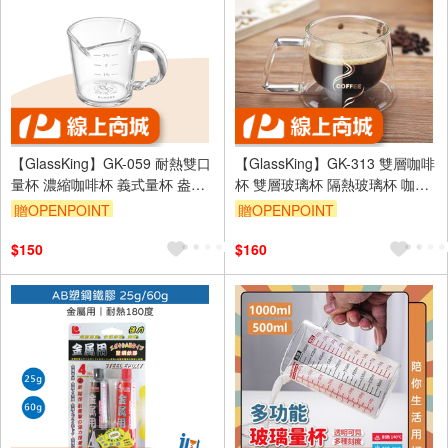
【GlassKing】GK-059 耐熱雙口
【GlassKing】GK-313 雙層咖啡
量杯 濃縮咖啡杯 義式量杯 盎司
杯 雙層玻璃杯 隔熱玻璃杯 咖啡
杯 奶盅杯 玻璃量杯 刻度量杯
杯 水杯 茶杯 酒杯
贈OPENPOINT
贈OPENPOINT
$150
$160