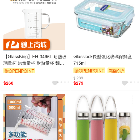
【GlassKing】FH-3496L 耐熱玻
Glasslock長型強化玻璃保鮮盒
璃量杯 烘焙量杯 耐熱量杯 麵粉
715ml
量杯 玻璃量杯 刻度量杯
贈OPENPOINT
滿額9折
贈OPENPOINT
贈$200
$ 289
$260
$279