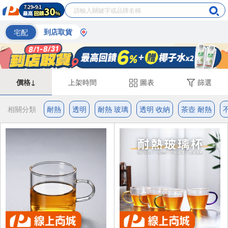
宅配
到店取貨
價格↓
上架時間
圖表
篩選
相關分類
耐熱
透明
耐熱 玻璃
透明 收納
茶壺 耐熱