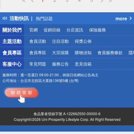
詐騙網頁！請小心！
得獎公告
活動快訊
more
熱門話題
銀行優惠
關於我們
官網
促銷目錄
分店資訊
保險服務
偏遠地區配送
詐騙網頁！請小心！
主題活動
會員活動
注目活動
得獎公佈
會員專區
會員專區
大宗採購
購物須知
會員服務條款
隱
客服中心
常見問題
服務公告
意見信箱
服務時間：
週一至週日 09:00-21:00，例假日依網站公告為主
公司地址：
台北市北投區大業路136號5樓 (台灣)
食品業者登錄字號 A-122662550-00000-6
Copyright©2026 Uni-Prosperity Lifestyle Corp. All Right Reserved