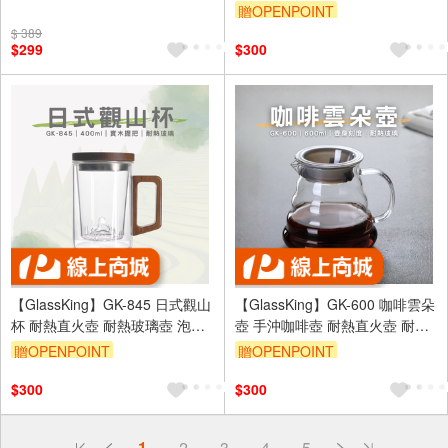
葉過濾網 鍍鈦濾網
贈OPENPOINT
贈$200
$ 389
$299
$300
【GlassKing】GK-845 日式觀山
【GlassKing】GK-600 咖啡雲朵
杯 耐熱直火壺 耐熱玻璃壺 泡茶
壺 手沖咖啡壺 耐熱直火壺 耐熱
壺 木把茶壺 個人杯 三件杯
玻璃壺 泡茶壺 分享壺 下接壺
贈OPENPOINT
贈OPENPOINT
$300
$300
偏遠地區配送
1
2
3
4
5