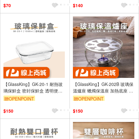
$70
$140
【GlassKing】GK-20-1 耐熱玻
【GlassKing】GK-202B 玻璃保
璃保鮮盒 密封保鮮盒 透明便當
溫爐座 蠟燭保溫座 加熱底座 附
盒 玻璃便當盒 健康餐盒
蠟燭一個
贈OPENPOINT
贈OPENPOINT
$150
$150