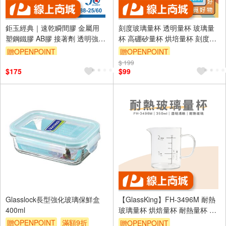
鉅玉經典｜速乾瞬間膠 金屬用
刻度玻璃量杯 透明量杯 玻璃量
塑鋼鐵膠 AB膠 接著劑 透明強力
杯 高硼矽量杯 烘培量杯 刻度杯
膠 快乾 黏著劑 瞬間膠 速乾 立可
【Ho覓好物】量杯 YHX2774
贈OPENPOINT
贈OPENPOINT
健 788-60
YHX2775
$ 199
$175
$99
Glasslock長型強化玻璃保鮮盒
【GlassKing】FH-3496M 耐熱
400ml
玻璃量杯 烘焙量杯 耐熱量杯 麵
粉量杯 玻璃量杯 刻度量杯
贈OPENPOINT
滿額9折
贈OPENPOINT