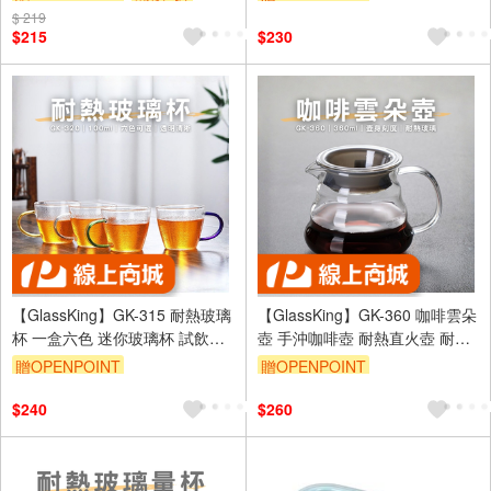
贈$200
$ 219
$215
$230
【GlassKing】GK-315 耐熱玻璃
【GlassKing】GK-360 咖啡雲朵
杯 一盒六色 迷你玻璃杯 試飲杯
壺 手沖咖啡壺 耐熱直火壺 耐熱
咖啡杯 水杯 茶杯 酒杯
玻璃壺 泡茶壺 分享壺 下接壺
贈OPENPOINT
贈OPENPOINT
$240
$260