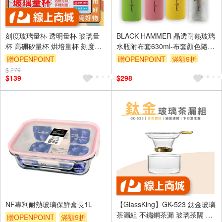
刻度玻璃量杯 透明量杯 玻璃量
BLACK HAMMER 晶透耐熱玻璃
杯 高硼矽量杯 烘培量杯 刻度杯
水瓶附布套630ml-布套顏色隨機
【Ho覓好物】量杯 YHX2774
出貨不挑色
贈OPENPOINT
贈OPENPOINT
滿額9折
YHX2775
$ 279
贈$200
$139
$298
NF專利耐熱玻璃保鮮盒長1L
【GlassKing】GK-523 鈦金玻璃
茶漏組 不鏽鋼茶漏 玻璃茶隔 茶
贈OPENPOINT
滿額9折