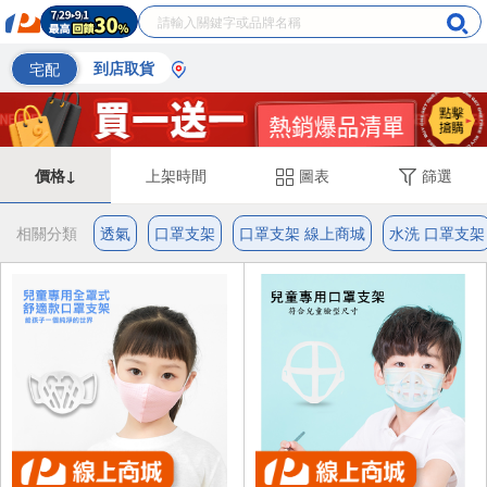
宅配
到店取貨
價格↓
上架時間
圖表
篩選
相關分類
透氣
口罩支架
口罩支架 線上商城
水洗 口罩支架