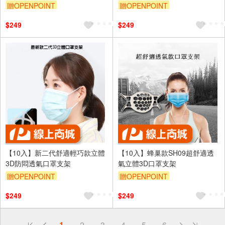
贈OPENPOINT
贈OPENPOINT
$249
$249
【10入】新二代舒適輕巧款立體
【10入】蜂巢款SH09超舒適透
3D防悶透氣口罩支架
氣立體3D口罩支架
贈OPENPOINT
贈OPENPOINT
$249
$249
偏遠地區配送
1
2
3
4
5
6