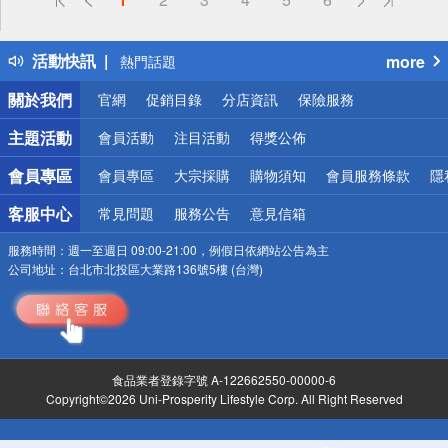
詐騙網頁！請小心！
得獎公告
活動快訊
more
熱門話題
銀行優惠
關於我們
官網
促銷目錄
分店資訊
保險服務
偏遠地區配送
詐騙網頁！請小心！
主題活動
會員活動
注目活動
得獎公佈
會員專區
會員專區
大宗採購
購物須知
會員服務條款
隱
客服中心
常見問題
服務公告
意見信箱
服務時間：
週一至週日 09:00-21:00，例假日依網站公告為主
公司地址：
台北市北投區大業路136號5樓 (台灣)
食品業者登錄字號 A-122662550-00000-6
Copyright©2026 Uni-Prosperity Lifestyle Corp. All Right Reserved