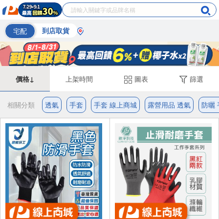
宅配
到店取貨
價格↓
上架時間
圖表
篩選
相關分類
透氣
手套
手套 線上商城
露營用品 透氣
防曬 