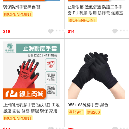
勞保防滑手套黑色/雙
止滑耐磨 透氣舒適 防護工作手
套 PU 乳膠 耐用 防靜電 無塵室
贈OPENPOINT
贈OPENPOINT
$16
$14
止滑耐磨乳膠手套(強力紅) 工地
0551.68純棉手套-黑色
搬運 園藝 修繕 清潔 勞保 家用
滿額9折
贈$200
舒適透氣 CE認證 防滑耐磨
贈OPENPOINT