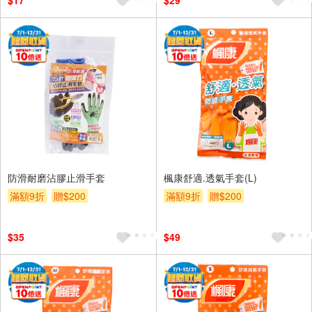
$17
$29
防滑耐磨沾膠止滑手套
楓康舒適.透氣手套(L)
滿額9折
贈$200
滿額9折
贈$200
$35
$49