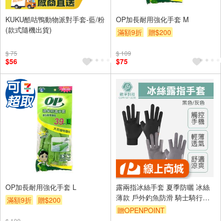
KUKU酷咕鴨動物派對手套-藍/粉
OP加長耐用強化手套 M
(款式隨機出貨)
滿額9折
贈$200
$ 75
$ 109
$56
$75
OP加長耐用強化手套 L
露兩指冰絲手套 夏季防曬 冰絲
薄款 戶外釣魚防滑 騎士騎行手
滿額9折
贈$200
套 男女可用 透氣防風 保護手套
贈OPENPOINT
$ 109