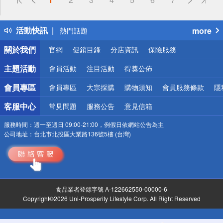
詐騙網頁！請小心！
得獎公告
活動快訊
more
熱門話題
銀行優惠
關於我們
官網
促銷目錄
分店資訊
保險服務
偏遠地區配送
詐騙網頁！請小心！
主題活動
會員活動
注目活動
得獎公佈
會員專區
會員專區
大宗採購
購物須知
會員服務條款
隱
客服中心
常見問題
服務公告
意見信箱
服務時間：
週一至週日 09:00-21:00，例假日依網站公告為主
公司地址：
台北市北投區大業路136號5樓 (台灣)
食品業者登錄字號 A-122662550-00000-6
Copyright©2026 Uni-Prosperity Lifestyle Corp. All Right Reserved