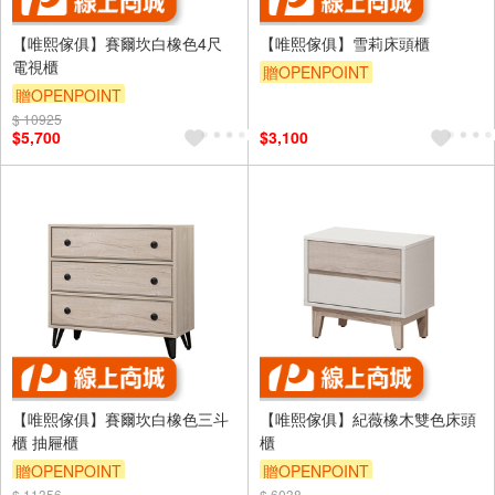
【唯熙傢俱】賽爾坎白橡色4尺
【唯熙傢俱】雪莉床頭櫃
電視櫃
贈OPENPOINT
贈OPENPOINT
$ 10925
$5,700
$3,100
【唯熙傢俱】賽爾坎白橡色三斗
【唯熙傢俱】紀薇橡木雙色床頭
櫃 抽屜櫃
櫃
贈OPENPOINT
贈OPENPOINT
$ 11356
$ 6038