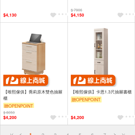
$ 7906
$4,130
$4,150
【唯熙傢俱】喬莉原木雙色抽屜
【唯熙傢俱】卡恩1.3尺抽屜書櫃
櫃
贈OPENPOINT
贈OPENPOINT
$ 8050
$4,200
$4,200
偏遠地區配送
1
2
3
4
5
6
7