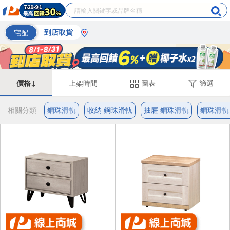
宅配
到店取貨
價格↓
上架時間
圖表
篩選
相關分類
鋼珠滑軌
收納 鋼珠滑軌
抽屜 鋼珠滑軌
鋼珠滑軌