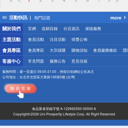
詐騙網頁！請小心！
得獎公告
活動快訊
more
熱門話題
銀行優惠
關於我們
官網
促銷目錄
分店資訊
保險服務
偏遠地區配送
詐騙網頁！請小心！
主題活動
會員活動
注目活動
得獎公佈
會員專區
會員專區
大宗採購
購物須知
會員服務條款
隱
客服中心
常見問題
服務公告
意見信箱
服務時間：
週一至週日 09:00-21:00，例假日依網站公告為主
公司地址：
台北市北投區大業路136號5樓 (台灣)
食品業者登錄字號 A-122662550-00000-6
Copyright©2026 Uni-Prosperity Lifestyle Corp. All Right Reserved