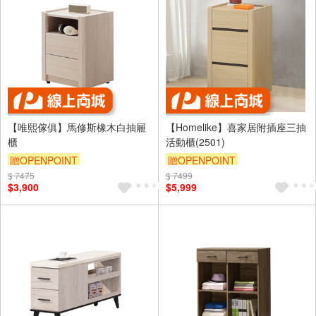
【唯熙傢俱】馬修斯橡木白抽屜
【Homelike】喜家居附插座三抽
櫃
活動櫃(2501)
贈OPENPOINT
贈OPENPOINT
$ 7475
$ 7499
滿5000享92折
$3,900
$5,999