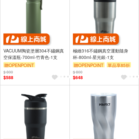
VACUUM陶瓷塗層304不鏽鋼真
極緻316不鏽鋼真空運動隨身
空保溫瓶-700ml-竹青色-1支
杯-800ml-星光銀-1支
贈OPENPOINT
贈OPENPOINT
單品享85折
$ 800
$ 800
$588
$648