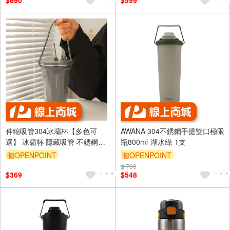
$690
$599
伸縮吸管304冰壩杯【多色可
AWANA 304不銹鋼手提雙口極限
選】 冰霸杯 隱藏吸管 不銹鋼杯
瓶800ml-湖水綠-1支
手提漸層304冰壩杯 保冰杯 手提
贈OPENPOINT
贈OPENPOINT
不銹鋼杯 雙層真空杯 咖啡隨身
$ 700
杯
$369
$548