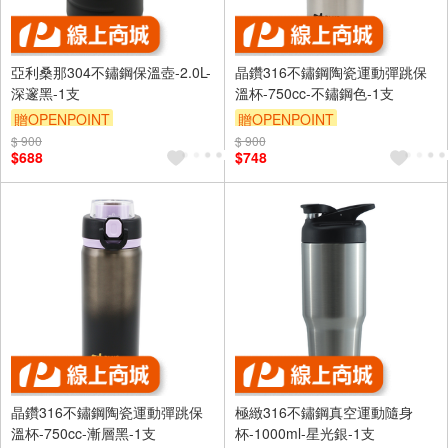
亞利桑那304不鏽鋼保溫壺-2.0L-
晶鑽316不鏽鋼陶瓷運動彈跳保
深邃黑-1支
溫杯-750cc-不鏽鋼色-1支
贈OPENPOINT
贈OPENPOINT
$ 900
$ 900
$688
$748
晶鑽316不鏽鋼陶瓷運動彈跳保
極緻316不鏽鋼真空運動隨身
溫杯-750cc-漸層黑-1支
杯-1000ml-星光銀-1支