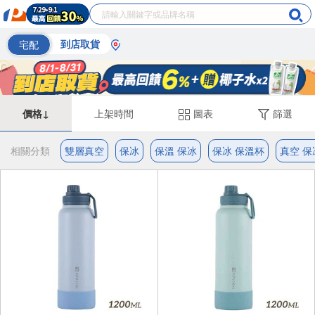
宅配
到店取貨
價格↓
上架時間
圖表
篩選
相關分類
雙層真空
保冰
保溫 保冰
保冰 保溫杯
真空 保