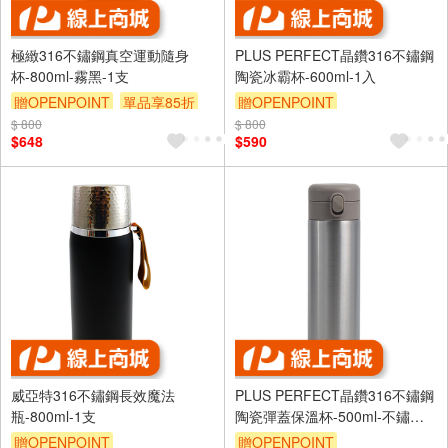
極緻316不鏽鋼真空運動隨身
PLUS PERFECT晶鑽316不鏽鋼
杯-800ml-霧黑-1支
陶瓷冰霸杯-600ml-1入
贈OPENPOINT
單品享85折
贈OPENPOINT
$ 800
$ 800
$648
$590
威亞特316不鏽鋼長效魔法
PLUS PERFECT晶鑽316不鏽鋼
瓶-800ml-1支
陶瓷彈蓋保溫杯-500ml-不鏽鋼
色-1入
贈OPENPOINT
贈OPENPOINT