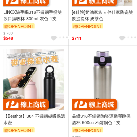
LINOX隨手喝316不鏽鋼手提雙
[e鞋院]奶油家族 × 伴佳家陶瓷雙
飲口攜吸杯-800ml-灰色-1支
飲提提杯 奶茶色
贈OPENPOINT
贈OPENPOINT
$ 700
$548
$711
【Besthot】304 不鏽鋼磁吸保溫
晶鑽316不鏽鋼陶瓷運動彈跳保
水壺
溫杯-500cc-不鏽鋼色-1支
贈OPENPOINT
贈OPENPOINT
$ 800