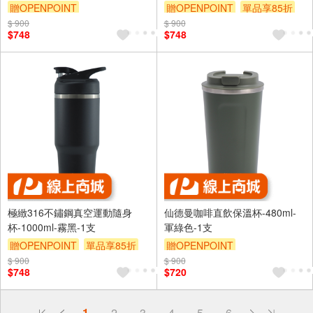
贈OPENPOINT
贈OPENPOINT
單品享85折
$ 900
$ 900
$748
$748
極緻316不鏽鋼真空運動隨身
仙德曼咖啡直飲保溫杯-480ml-
杯-1000ml-霧黑-1支
軍綠色-1支
贈OPENPOINT
單品享85折
贈OPENPOINT
$ 900
$ 900
$748
$720
偏遠地區配送
1
2
3
4
5
6