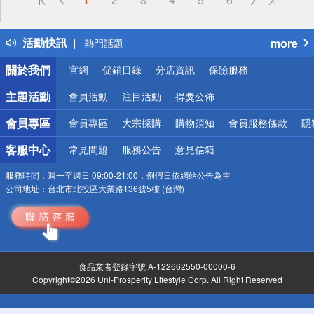
詐騙網頁！請小心！
得獎公告
活動快訊
more
熱門話題
銀行優惠
關於我們
官網
促銷目錄
分店資訊
保險服務
偏遠地區配送
詐騙網頁！請小心！
主題活動
會員活動
注目活動
得獎公佈
會員專區
會員專區
大宗採購
購物須知
會員服務條款
隱
客服中心
常見問題
服務公告
意見信箱
服務時間：
週一至週日 09:00-21:00，例假日依網站公告為主
公司地址：
台北市北投區大業路136號5樓 (台灣)
食品業者登錄字號 A-122662550-00000-6
Copyright©2026 Uni-Prosperity Lifestyle Corp. All Right Reserved