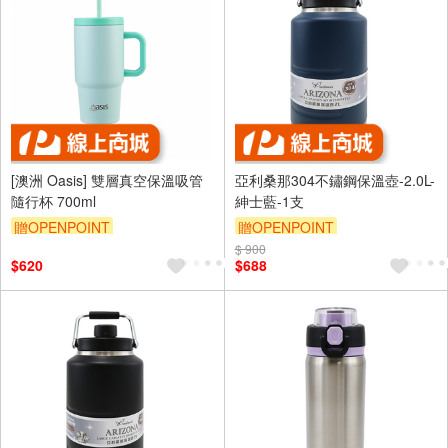
[澳洲 Oasis] 雙層真空保溫吸管
亞利桑那304不鏽鋼保溫壺-2.0L-
隨行杯 700ml
紳士藍-1支
贈OPENPOINT
贈OPENPOINT
$ 900
$620
$688