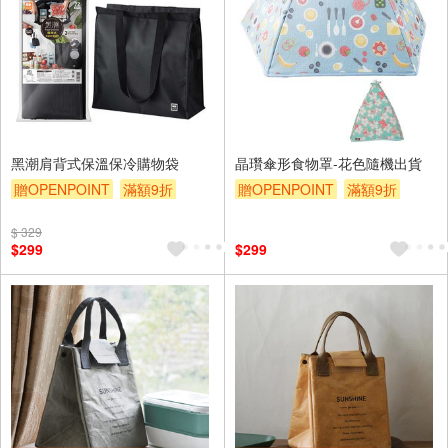
黑潮肩背式保溫保冷購物袋
晶瓚傘形食物罩-花色隨機出貨
贈OPENPOINT
滿額9折
贈OPENPOINT
滿額9折
贈$200
贈$200
$ 329
$299
$299