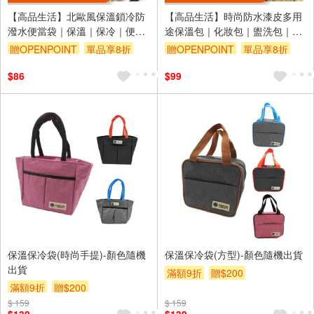
【高品生活】北歐風保溫鎖冷防
【高品生活】時尚防水漆皮多用
潑水便當袋｜保溫｜保冷｜便當
途保溫包｜化妝包｜盥洗包｜野
袋｜便當袋｜野餐袋｜保冷袋｜
餐包｜保溫袋｜便當袋｜保冷｜
贈OPENPOINT
單品享8折
贈OPENPOINT
單品享8折
露營｜牛津布保溫袋
保冰｜手提袋｜漆皮包
$86
$99
保溫保冷袋(時尚手提)-顏色隨機
保溫保冷袋(方型)-顏色隨機出貨
出貨
滿額9折
贈$200
滿額9折
贈$200
$ 159
$ 159