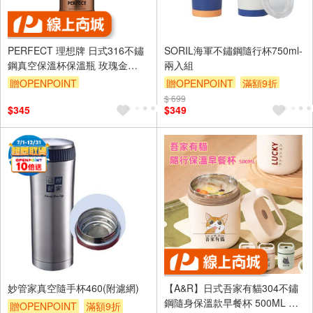
PERFECT 理想牌 日式316不鏽
SORIL海軍不鏽鋼隨行杯750ml-
鋼真空保溫杯保溫瓶 玫瑰金
兩入組
500cc-Leidea樂德兒
贈OPENPOINT
贈OPENPOINT
滿額9折
$ 699
贈$200
$345
$349
妙管家真空隨手杯460(附濾網)
【A&R】日式吾家有貓304不鏽
鋼隨身保溫款早餐杯 500ML 四
贈OPENPOINT
滿額9折