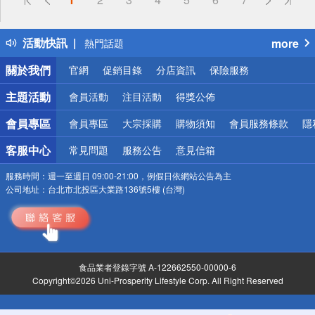
詐騙網頁！請小心！
得獎公告
活動快訊
more
熱門話題
銀行優惠
關於我們
官網
促銷目錄
分店資訊
保險服務
偏遠地區配送
詐騙網頁！請小心！
主題活動
會員活動
注目活動
得獎公佈
會員專區
會員專區
大宗採購
購物須知
會員服務條款
隱
客服中心
常見問題
服務公告
意見信箱
服務時間：
週一至週日 09:00-21:00，例假日依網站公告為主
公司地址：
台北市北投區大業路136號5樓 (台灣)
食品業者登錄字號 A-122662550-00000-6
Copyright©2026 Uni-Prosperity Lifestyle Corp. All Right Reserved