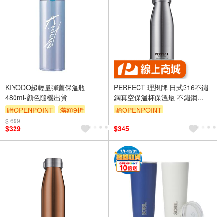
KIYODO超輕量彈蓋保溫瓶
PERFECT 理想牌 日式316不鏽
480ml-顏色隨機出貨
鋼真空保溫杯保溫瓶 不鏽鋼
500cc-Leidea樂德兒
贈OPENPOINT
滿額9折
贈OPENPOINT
$ 699
贈$200
$329
$345