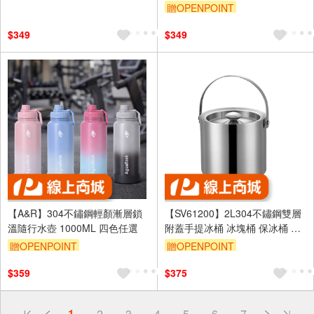
款任選
贈OPENPOINT
贈$200
訂單滿999享95折
$349
$349
【A&R】304不鏽鋼輕顏漸層鎖
【SV61200】2L304不鏽鋼雙層
溫隨行水壺 1000ML 四色任選
附蓋手提冰桶 冰塊桶 保冰桶 紅
酒桶 啤酒香檳桶 露營 KTV 酒吧
贈OPENPOINT
贈OPENPOINT
餐廳
訂單滿999享95折
$359
$375
偏遠地區配送
1
2
3
4
5
6
7