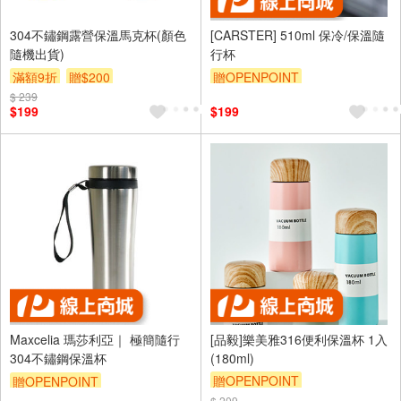
304不鏽鋼露營保溫馬克杯(顏色
[CARSTER] 510ml 保冷/保溫隨
隨機出貨)
行杯
滿額9折
贈$200
贈OPENPOINT
$ 239
$199
$199
Maxcelia 瑪莎利亞｜ 極簡隨行
[品毅]樂美雅316便利保溫杯 1入
304不鏽鋼保溫杯
(180ml)
贈OPENPOINT
贈OPENPOINT
$ 209