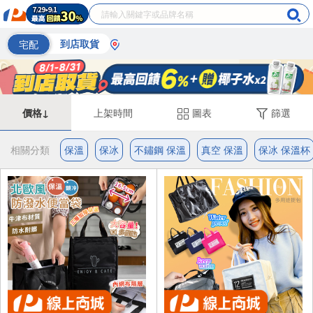
宅配
到店取貨
價格↓
上架時間
圖表
篩選
相關分類
保溫
保冰
不鏽鋼 保溫
真空 保溫
保冰 保溫杯