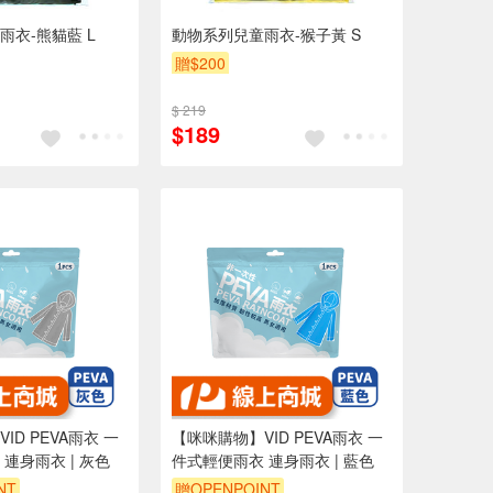
雨衣-熊貓藍 L
動物系列兒童雨衣-猴子黃 S
贈$200
$ 219
$189
ID PEVA雨衣 一
【咪咪購物】VID PEVA雨衣 一
連身雨衣 | 灰色
件式輕便雨衣 連身雨衣 | 藍色
NT
贈OPENPOINT