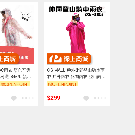
VC雨衣 顏色可選
GS MALL 戶外休閒登山騎車雨
色可選 S/M/L 親子
衣 戶外雨衣 休閒雨衣 登山雨衣
皆可穿
騎車雨衣 雨衣 連身雨衣 雨衣 雨
贈OPENPOINT
贈OPENPOINT
具
0 元折抵 100元
$299
 2000 元的範圍
內）