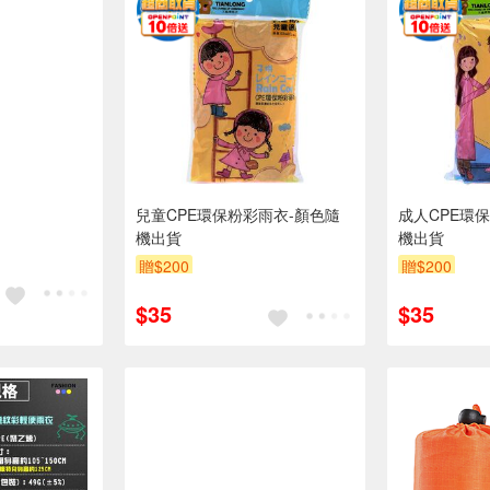
兒童CPE環保粉彩雨衣-顏色隨
成人CPE環
機出貨
機出貨
贈$200
贈$200
$35
$35