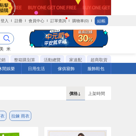
結帳
登入
註冊
會員中心
訂單查詢
購物車(0)
美
米
促銷
整箱購划算
活動總覽
家速配
超商取貨
休閒娛樂
日用生活
傢俱寢飾
服飾鞋包
價格↓
上架時間
雨衣
拉鍊 雨衣