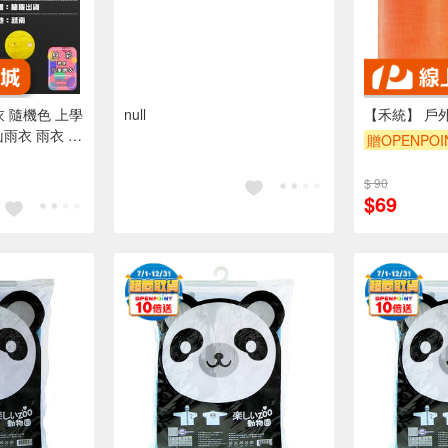
衣 隨機色 上學
null
【禾統】 戶
山雨衣 雨衣 雨
贈OPENPOI
便雨衣 雨具
$ 90
$69