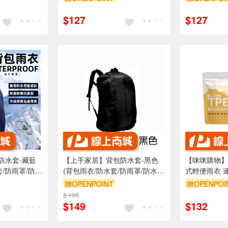
$127
$127
防水套-藏藍
【上手家居】背包防水套-黑色
【咪咪購物】V
套/防雨罩/防水
(背包雨衣/防水套/防雨罩/防水
式輕便雨衣 連
水套/防水背包
罩/背包套/書包防水套/防水背包
贈OPENPOINT
贈OPENPOI
套/包包防水套)
$ 198
訂單滿999享9折
$149
$132