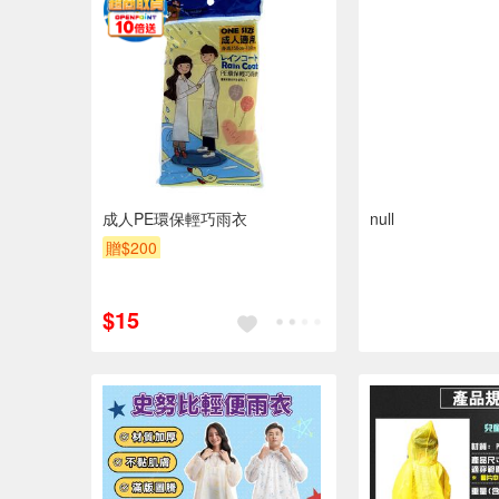
成人PE環保輕巧雨衣
null
贈$200
$15