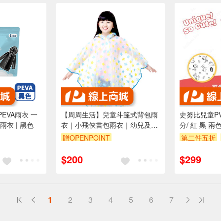
PEVA雨衣 一
【周周生活】兒童斗篷式背包雨
史努比兒童P
衣 | 黑色
衣｜小飛俠書包雨衣｜幼兒及大
分/ 紅 黑 兩
童適用
款 大人小孩
贈OPENPOINT
第二件五折
訂單滿 200
$200
$299
（運費不算在
1
2
3
4
5
6
7