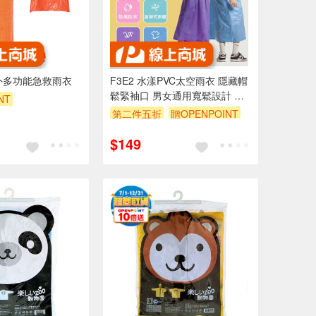
外多功能急救雨衣
F3E2 水漾PVC太空雨衣 隱藏帽
鬆緊袖口 男女通用寬鬆設計 防
NT
水透氣四色可選-紫/綠/藍/粉
第二件五折
贈OPENPOINT
訂單滿 2000 元折抵 100元
$149
（運費不算在 2000 元的範圍
內）