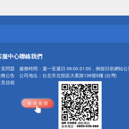
送
請小心！
送
客服中心
聯絡我們
請小心！
常見問題
服務時間：
週一至週日 09:00-21:00，例假日依網站
服務公告
公司地址：
台北市北投區大業路136號5樓 (台灣)
意見信箱