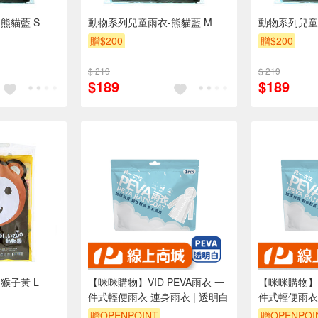
熊貓藍 S
動物系列兒童雨衣-熊貓藍 M
動物系列兒童
贈$200
贈$200
$ 219
$ 219
$189
$189
猴子黃 L
【咪咪購物】VID PEVA雨衣 一
【咪咪購物】V
件式輕便雨衣 連身雨衣 | 透明白
件式輕便雨衣 
贈OPENPOINT
贈OPENPOI