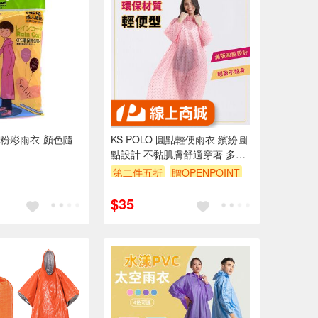
保粉彩雨衣-顏色隨
KS POLO 圓點輕便雨衣 繽紛圓
點設計 不黏肌膚舒適穿著 多種
顏色/藍 粉 黃 紫
第二件五折
贈OPENPOINT
訂單滿 2000 元折抵 100元
$35
（運費不算在 2000 元的範圍
內）