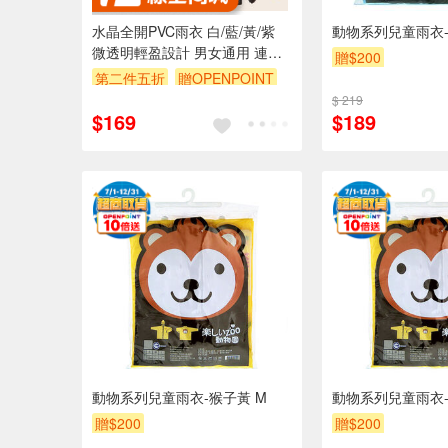
水晶全開PVC雨衣 白/藍/黃/紫
動物系列兒童雨衣-
微透明輕盈設計 男女通用 連帽
贈$200
防水拉繩 實用又時尚
第二件五折
贈OPENPOINT
訂單滿 2000 元折抵 100元
$ 219
$169
$189
（運費不算在 2000 元的範圍
內）
動物系列兒童雨衣-猴子黃 M
動物系列兒童雨衣-
贈$200
贈$200