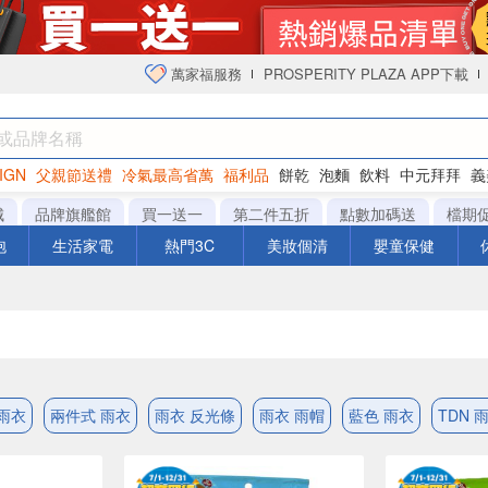
萬家福服務
PROSPERITY PLAZA APP下載
IGN
父親節送禮
冷氣最高省萬
福利品
餅乾
泡麵
飲料
中元拜拜
義
衛生紙
城
品牌旗艦館
買一送一
第二件五折
點數加碼送
檔期
泡
生活家電
熱門3C
美妝個清
嬰童保健
雨衣
兩件式 雨衣
雨衣 反光條
雨衣 雨帽
藍色 雨衣
TDN 