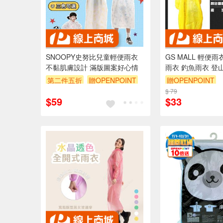
SNOOPY史努比兒童輕便雨衣
GS MALL 輕便雨
不黏肌膚設計 滿版圖案好心情
雨衣 釣魚雨衣 登
衣 拋棄式雨衣 輕
第二件五折
贈OPENPOINT
贈OPENPOINT
訂單滿 2000 元折抵 100元
$ 79
$59
$33
（運費不算在 2000 元的範圍
內）