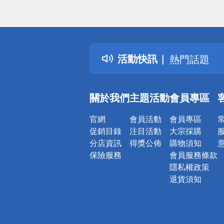
偏遠地區配
詐騙網頁！
得獎公告
活動快訊
熱門話題
銀行優惠
偏遠地區配
關於我們
主題活動
會員專區
詐騙網頁！
官網
會員活動
會員專區
促銷目錄
注目活動
大宗採購
分店資訊
得獎公佈
購物須知
保險服務
會員服務條款
隱私權政策
退貨須知