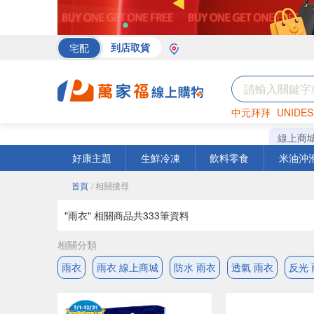
宅配
到店取貨
中元拜拜
UNIDES
海苔
巧克力
罐頭
線上商
好康主題
生鮮冷凍
飲料零食
米油沖
首頁
/ 相關搜尋
"雨衣" 相關商品共
333
筆資料
相關分類
雨衣
雨衣 線上商城
防水 雨衣
透氣 雨衣
反光 