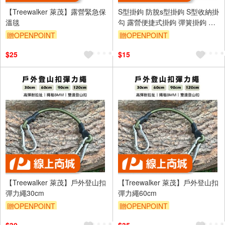
【Treewalker 萊茂】露營緊急保
S型掛鉤 防脫s型掛鉤 S型收納掛
溫毯
勾 露營便捷式掛鉤 彈簧掛鉤 曬
衣桿掛勾 衣櫃掛勾 廚房衛浴室
贈OPENPOINT
贈OPENPOINT
萬用 掛鉤
$25
$15
【Treewalker 萊茂】戶外登山扣
【Treewalker 萊茂】戶外登山扣
彈力繩30cm
彈力繩60cm
贈OPENPOINT
贈OPENPOINT