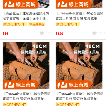
【高品生活】北歐風保溫鎖冷防
【Treewalker露遊】 40公分圓筒
潑水便當袋｜保溫｜保冷｜便當
露營工具包 營釘包 地釘收納包
袋｜便當袋｜野餐袋｜保冷袋｜
露營配件雜物收納包 綠
贈OPENPOINT
單品享8折
贈OPENPOINT
露營｜牛津布保溫袋
$86
$120
【Treewalker露遊】 40公分圓筒
【Treewalker露遊】 40公分圓筒
露營工具包 營釘包 地釘收納包
露營工具包 營釘包 地釘收納包
露營配件雜物收納包 黑
露營配件雜物收納包 沙
贈OPENPOINT
贈OPENPOINT