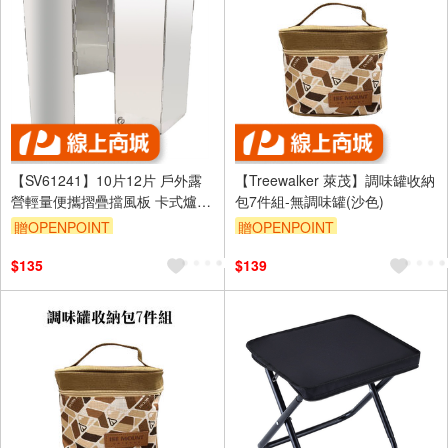
【SV61241】10片12片 戶外露
【Treewalker 萊茂】調味罐收納
營輕量便攜摺疊擋風板 卡式爐擋
包7件組-無調味罐(沙色)
風 防風 擋火 戶外野餐登山 附收
贈OPENPOINT
贈OPENPOINT
納盒
$135
$139