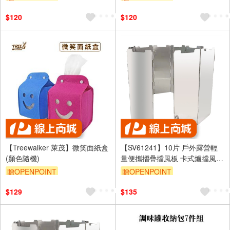
$120
$120
【Treewalker 萊茂】微笑面紙盒
【SV61241】10片 戶外露營輕
(顏色隨機)
量便攜摺疊擋風板 卡式爐擋風
防風 擋火 戶外野餐登山 附收納
贈OPENPOINT
贈OPENPOINT
盒
$129
$135