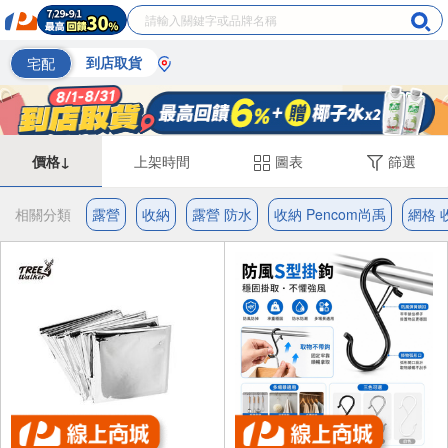
宅配
到店取貨
價格↓
上架時間
圖表
篩選
相關分類
露營
收納
露營 防水
收納 Pencom尚禹
網格 