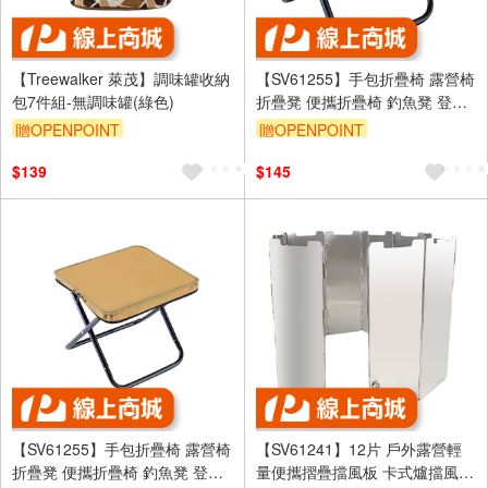
【Treewalker 萊茂】調味罐收納
【SV61255】手包折疊椅 露營椅
包7件組-無調味罐(綠色)
折疊凳 便攜折疊椅 釣魚凳 登山
椅 口袋折疊椅 筆袋折疊椅 排隊
贈OPENPOINT
贈OPENPOINT
椅
$139
$145
【SV61255】手包折疊椅 露營椅
【SV61241】12片 戶外露營輕
折疊凳 便攜折疊椅 釣魚凳 登山
量便攜摺疊擋風板 卡式爐擋風