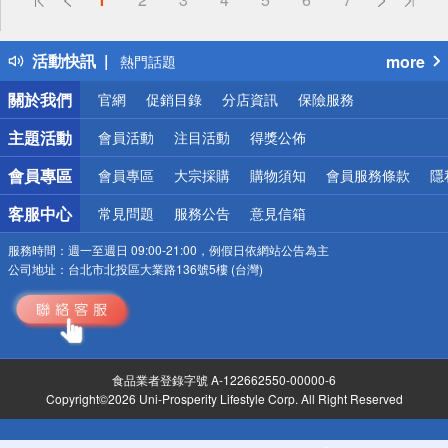
詐騙網頁！請小心！
得獎公告
活動快訊
more
熱門話題
銀行優惠
關於我們
官網
促銷目錄
分店資訊
保險服務
偏遠地區配送
詐騙網頁！請小心！
主題活動
會員活動
注目活動
得獎公佈
會員專區
會員專區
大宗採購
購物須知
會員服務條款
隱
客服中心
常見問題
服務公告
意見信箱
服務時間：
週一至週日 09:00-21:00，例假日依網站公告為主
公司地址：
台北市北投區大業路136號5樓 (台灣)
食品業者登錄字號 A-122662550-00000-6
Copyright©2026 Uni-Prosperity Lifestyle Corp. All Right Reserved