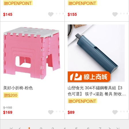
椅 口袋折疊椅 筆袋折疊椅 排隊
防風 擋火 戶外野餐登山 附收納
贈OPENPOINT
贈OPENPOINT
椅
盒
$145
$155
美好小折椅-粉色
山巒食光 304不鏽鋼餐具組【3
色可選】 筷子+湯匙 餐具 附收納
贈$200
盒 鐵筷子 環保 便攜 露營 野餐
贈OPENPOINT
上班族 不鏽鋼筷子
$ 198
$169
$89
偏遠地區配送
1
2
3
4
5
6
7