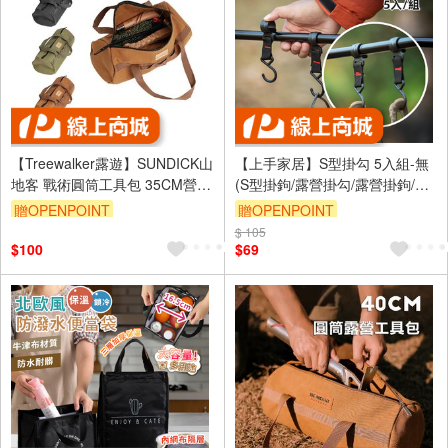
【Treewalker露遊】SUNDICK山
【上手家居】S型掛勾 5入組-無
地客 戰術圓筒工具包 35CM營釘
(S型掛鉤/露營掛勾/露營掛鉤/橫
收納包 露營配件雜物收納包 綠
桿掛鉤/橫桿掛勾/S鉤/戶外掛勾/
贈OPENPOINT
贈OPENPOINT
活動掛勾/活動掛鉤/塑鋼掛鉤)
$ 105
訂單滿999享9折
$100
$69