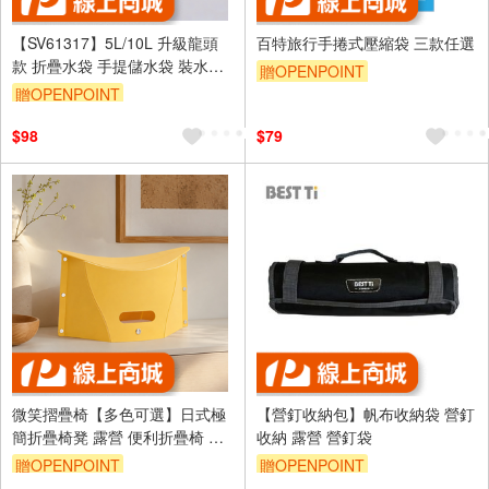
【SV61317】5L/10L 升級龍頭
百特旅行手捲式壓縮袋 三款任選
款 折疊水袋 手提儲水袋 裝水袋
贈OPENPOINT
戶外露營野炊 旅行登山便攜儲水
贈OPENPOINT
訂單滿999享9折
袋 便攜水桶
$98
$79
微笑摺疊椅【多色可選】日式極
【營釘收納包】帆布收納袋 營釘
簡折疊椅凳 露營 便利折疊椅 便
收納 露營 營釘袋
攜 舒適 耐重 可收納摺疊椅 外出
贈OPENPOINT
贈OPENPOINT
攜帶方便 椅子 紙片椅 紙片凳 凳