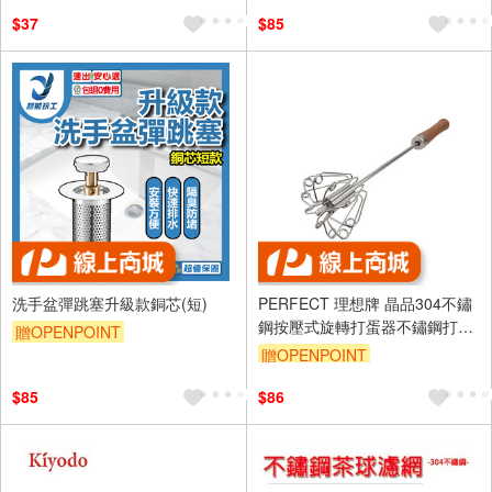
盒 醬料
$37
$85
洗手盆彈跳塞升級款銅芯(短)
PERFECT 理想牌 晶品304不鏽
鋼按壓式旋轉打蛋器不鏽鋼打蛋
贈OPENPOINT
器攪拌器 29cm-Leidea樂德兒
贈OPENPOINT
$85
$86