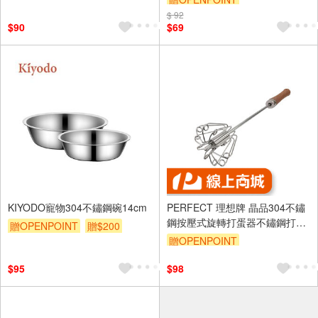
燒烤夾)
$ 92
訂單滿999享9折
$90
$69
KIYODO寵物304不鏽鋼碗14cm
PERFECT 理想牌 晶品304不鏽
鋼按壓式旋轉打蛋器不鏽鋼打蛋
贈OPENPOINT
贈$200
器攪拌器 31cm-Leidea樂德兒
贈OPENPOINT
$95
$98