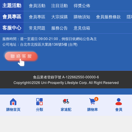
詐騙網頁！請小心！
主題活動
會員活動
注目活動
得獎公佈
會員專區
會員專區
大宗採購
購物須知
會員服務條款
隱
客服中心
常見問題
服務公告
意見信箱
服務時間：
週一至週日 09:00-21:00，例假日依網站公告為主
公司地址：
台北市北投區大業路136號5樓 (台灣)
食品業者登錄字號 A-122662550-00000-6
Copyright©2026 Uni-Prosperity Lifestyle Corp. All Right Reserved
0
購物首頁
分類
家速配
購物車
會員