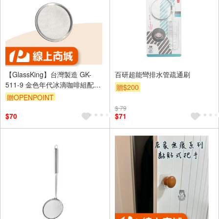
【GlassKing】台灣製造 GK-
百研超能彎排水管疏通刷
511-9 金色年代冰滴咖啡組配件
贈$200
不鏽鋼濾片
贈OPENPOINT
$ 79
$70
$71