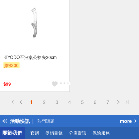
KIYODO不沾桌公筷夾20cm
贈$200
$99
偏遠地區配送
1
2
3
4
5
6
7
詐騙網頁！請小心！
得獎公告
活動快訊
more
熱門話題
銀行優惠
關於我們
官網
促銷目錄
分店資訊
保險服務
偏遠地區配送