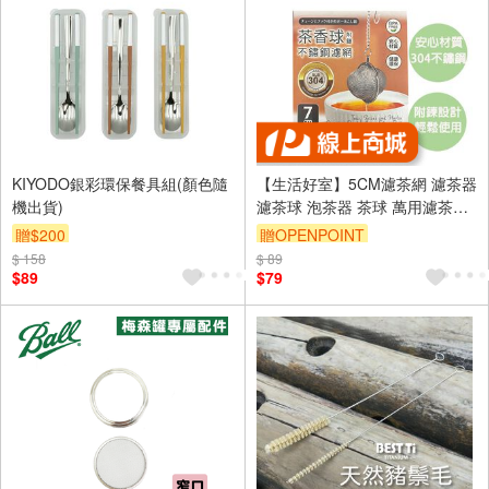
KIYODO銀彩環保餐具組(顏色隨
【生活好室】5CM濾茶網 濾茶器
機出貨)
濾茶球 泡茶器 茶球 萬用濾茶器
過濾網 不鏽鋼濾茶球 304不鏽鋼
贈$200
贈OPENPOINT
濾茶網 304濾網
$ 158
$ 89
訂單滿999享9折
$89
$79