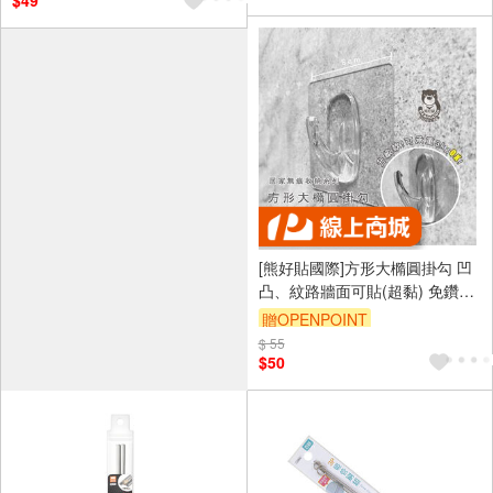
$49
[熊好貼國際]方形大橢圓掛勾 凹
凸、紋路牆面可貼(超黏) 免鑽免
釘 不殘膠 不傷磁磚 無痕掛勾掛
贈OPENPOINT
鉤 台灣製造熊好貼國際
$ 55
$50