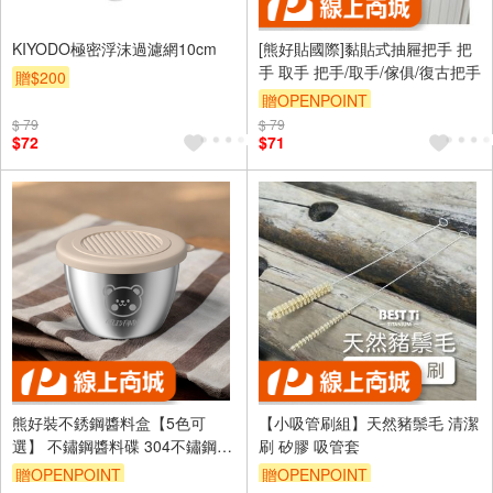
KIYODO極密浮沫過濾網10cm
[熊好貼國際]黏貼式抽屜把手 把
手 取手 把手/取手/傢俱/復古把手
贈$200
贈OPENPOINT
$ 79
$ 79
$72
$71
熊好裝不銹鋼醬料盒【5色可
【小吸管刷組】天然豬鬃毛 清潔
選】 不鏽鋼醬料碟 304不鏽鋼沾
刷 矽膠 吸管套
醬盒 醬料杯 醬料碟 不鏽鋼杯 沾
贈OPENPOINT
贈OPENPOINT
醬碟 水果杯 備料碟不銹鋼醬料