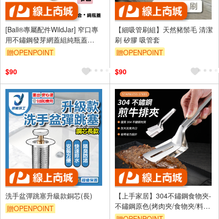
[Ball®專屬配件WildJar] 窄口專
【細吸管刷組】天然豬鬃毛 清潔
用不鏽鋼發芽網蓋組純瓶蓋
刷 矽膠 吸管套
Stainless Steel Sprouting Lids
贈OPENPOINT
贈OPENPOINT
Jar Kit for Regular Mouth
mason jar 發芽罐 發芽瓶 發芽梅
$90
$90
森罐 過篩網片 不鏽剛網狀發芽
蓋
洗手盆彈跳塞升級款銅芯(長)
【上手家居】304不鏽鋼食物夾-
不鏽鋼原色(烤肉夾/食物夾/料理
贈OPENPOINT
夾/食品夾/煎魚鏟/牛排夾/煎鏟夾/
贈OPENPOINT