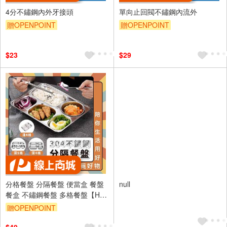
4分不鏽鋼內外牙接頭
單向止回閥不鏽鋼內流外
贈OPENPOINT
贈OPENPOINT
$23
$29
分格餐盤 分隔餐盤 便當盒 餐盤
null
餐盒 不鏽鋼餐盤 多格餐盤【Ho
覓好物】4格餐盤 分格托盤 不鏽
贈OPENPOINT
鋼便當盒 211餐盤