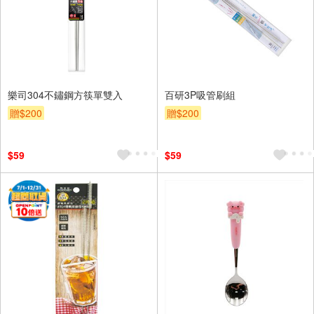
樂司304不鏽鋼方筷單雙入
百研3P吸管刷組
贈$200
贈$200
$59
$59