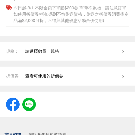
即日起-9/1 不限金額下單贈$200券(單筆不累贈，請注意訂單
如使用折價券/折扣碼則不符贈送資格，贈送之折價券消費指定
品滿$2,000可折，不得與其他優惠活動合併使用)
規格：
請選擇數量、規格
折價券
查看可使用的折價券
商品資訊
配送及售後服務說明