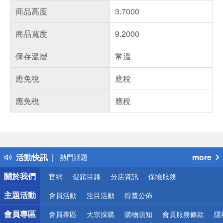
商品高度
3.7000
商品寬度
9.2000
保存溫層
常溫
應免稅
應稅
應免稅
應稅
偏遠地區配送
詐騙網頁！請小心！
得獎公告
活動快訊
more
熱門話題
銀行優惠
關於我們
官網
促銷目錄
分店資訊
保險服務
偏遠地區配送
詐騙網頁！請小心！
主題活動
會員活動
注目活動
得獎公佈
會員專區
會員專區
大宗採購
購物須知
會員服務條款
隱