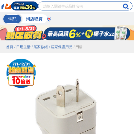
宅配
到店取貨
首頁
/ 日用生活
/ 居家修繕
/ 居家保護用品
/ 門檔