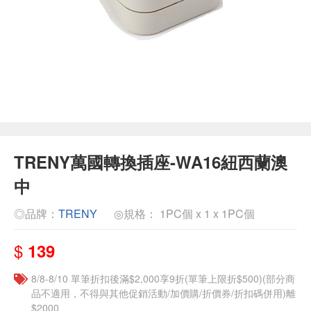
TRENY萬國轉換插座-WA16紐西蘭澳
中
◎品牌：
TRENY
◎規格： 1PC個 x 1 x 1PC個
$
139
8/8-8/10 單筆折扣後滿$2,000享9折(單筆上限折$500)(部分商
品不適用，不得與其他促銷活動/加價購/折價券/折扣碼併用)離
$2000