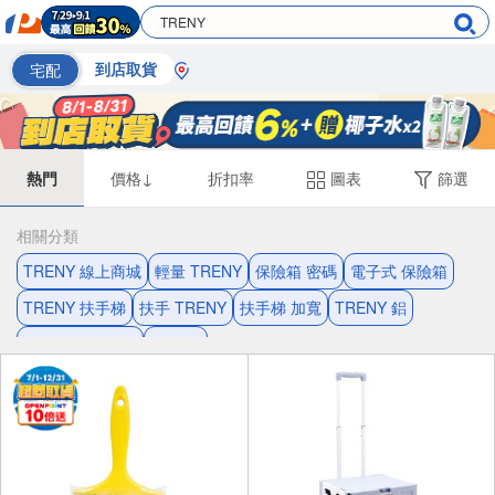
宅配
到店取貨
熱門
價格↓
折扣率
圖表
篩選
相關分類
TRENY 線上商城
輕量 TRENY
保險箱 密碼
電子式 保險箱
TRENY 扶手梯
扶手 TRENY
扶手梯 加寬
TRENY 鋁
扶手梯 SGS認證
輕量 鋁