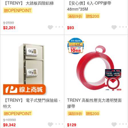
【TRENY】 大踏板四階鋁梯
【安心價】6入-OPP膠帶
48mm*35M
贈OPENPOINT
滿額9折
贈$200
$ 2590
$2,201
$93
【TRENY】 電子式雙門保險箱 -
TRENY 高黏性壓克力透明雙面
特大
膠帶
贈OPENPOINT
滿額9折
贈$200
$ 10990
$9,342
$129