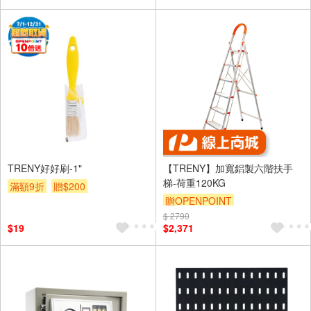
TRENY好好刷-1"
【TRENY】加寬鋁製六階扶手
梯-荷重120KG
滿額9折
贈$200
贈OPENPOINT
$ 2790
$19
$2,371