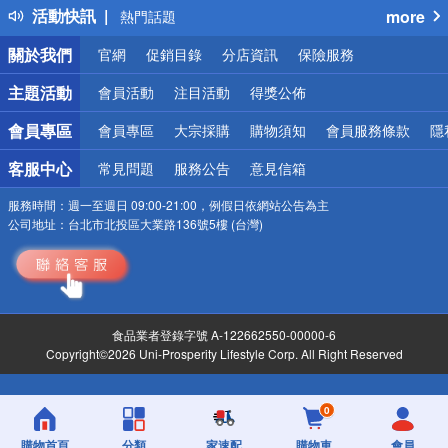
活動快訊
more
熱門話題
銀行優惠
關於我們
官網
促銷目錄
分店資訊
保險服務
偏遠地區配送
詐騙網頁！請小心！
主題活動
會員活動
注目活動
得獎公佈
會員專區
會員專區
大宗採購
購物須知
會員服務條款
隱
客服中心
常見問題
服務公告
意見信箱
服務時間：
週一至週日 09:00-21:00，例假日依網站公告為主
公司地址：
台北市北投區大業路136號5樓 (台灣)
食品業者登錄字號 A-122662550-00000-6
Copyright©2026 Uni-Prosperity Lifestyle Corp. All Right Reserved
0
購物首頁
分類
家速配
購物車
會員