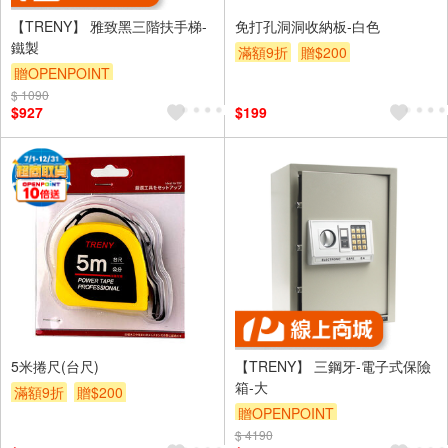
【TRENY】 雅致黑三階扶手梯-
免打孔洞洞收納板-白色
鐵製
滿額9折
贈$200
贈OPENPOINT
$ 1090
$927
$199
5米捲尺(台尺)
【TRENY】 三鋼牙-電子式保險
箱-大
滿額9折
贈$200
贈OPENPOINT
$ 4190