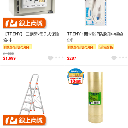
【TRENY】 三鋼牙-電子式保險
TRENY 1開1插2P防脫落中繼線
箱-中
2米
贈OPENPOINT
贈OPENPOINT
滿額9折
$ 1999
贈$200
$1,699
$287