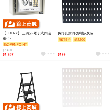
【TRENY】 三鋼牙-電子式保險
免打孔洞洞收納板-灰色
箱-小
滿額9折
贈$200
贈OPENPOINT
$ 1490
$1,267
$199