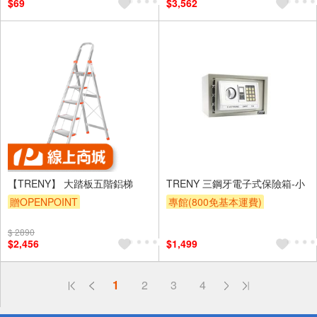
$69
$3,562
【TRENY】 大踏板五階鋁梯
TRENY 三鋼牙電子式保險箱-小
贈OPENPOINT
專館(800免基本運費)
滿額9折
贈$200
$ 2890
$2,456
$1,499
偏遠地區配送
1
2
3
4
詐騙網頁！請小心！
得獎公告