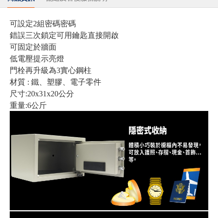
可設定2組密碼密碼
錯誤三次鎖定可用鑰匙直接開啟
可固定於牆面
低電壓提示亮燈
門栓再升級為3實心鋼柱
材質 : 鐵、塑膠、電子零件
尺寸:20x31x20公分
重量:6公斤