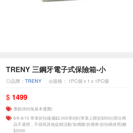
TRENY 三鋼牙電子式保險箱-小
◎品牌：
TRENY
◎規格： 1PC個 x 1 x 1PC個
$
1499
專館(800免基本運費)
8/8-8/10 單筆折扣後滿$2,000享9折(單筆上限折$500)(部分商
品不適用，不得與其他促銷活動/加價購/折價券/折扣碼併用)離
$2000