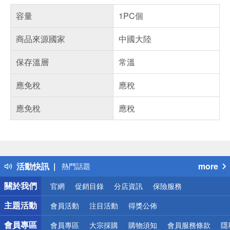
容量
1PC個
商品來源國家
中國大陸
保存溫層
常溫
應免稅
應稅
應免稅
應稅
偏遠地區配送
詐騙網頁！請小心！
得獎公告
活動快訊
more
熱門話題
銀行優惠
關於我們
官網
促銷目錄
分店資訊
保險服務
偏遠地區配送
詐騙網頁！請小心！
主題活動
會員活動
注目活動
得獎公佈
會員專區
會員專區
大宗採購
購物須知
會員服務條款
隱