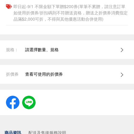
即日起-9/1 不限金額下單贈$200券(單筆不累贈，請注意訂單
如使用折價券/折扣碼則不符贈送資格，贈送之折價券消費指定
品滿$2,000可折，不得與其他優惠活動合併使用)
規格：
請選擇數量、規格
折價券
查看可使用的折價券
商品資訊
配送及售後服務說明