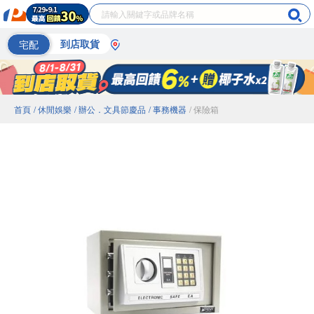
宅配
到店取貨
首頁
/ 休閒娛樂
/ 辦公．文具節慶品
/ 事務機器
/ 保險箱