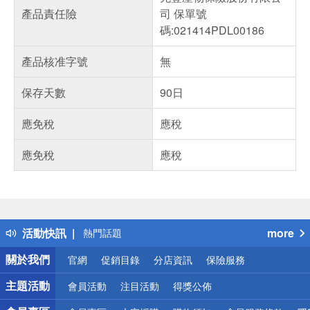
產品責任險
司 保單號
碼:021414PDL00186
產品核准字號
無
保存天數
90日
應免稅
應稅
應免稅
應稅
偏遠地區配送
詐騙網頁！請小心！
得獎公告
活動快訊
more
熱門話題
銀行優惠
關於我們
官網
促銷目錄
分店資訊
保險服務
偏遠地區配送
詐騙網頁！請小心！
主題活動
會員活動
注目活動
得獎公佈