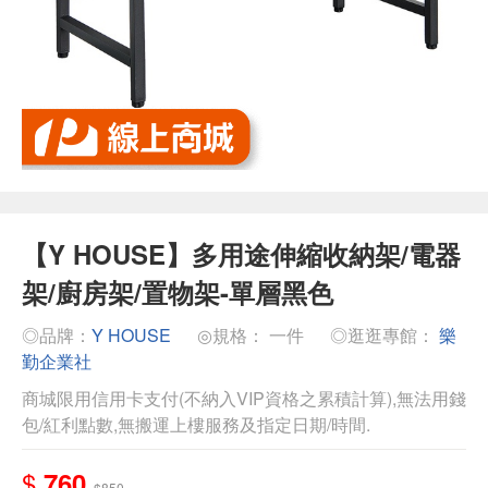
【Y HOUSE】多用途伸縮收納架/電器
架/廚房架/置物架-單層黑色
◎品牌：
Y HOUSE
◎規格： 一件
◎逛逛專館：
樂
勤企業社
商城限用信用卡支付(不納入VIP資格之累積計算),無法用錢
包/紅利點數,無搬運上樓服務及指定日期/時間.
$
760
$850