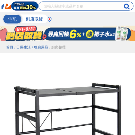
宅配
到店取貨
首頁
/ 日用生活
/ 餐廚用品
/ 廚房整理