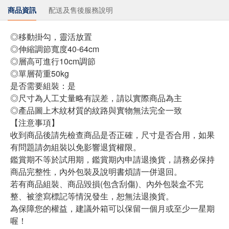
商品資訊
配送及售後服務說明
◎移動掛勾，靈活放置
◎伸縮調節寬度40-64cm
◎層高可進行10cm調節
◎單層荷重50kg
是否需要組裝：是
◎尺寸為人工丈量略有誤差，請以實際商品為主
◎產品圖上木紋材質的紋路與實物無法完全一致
【注意事項】
收到商品後請先檢查商品是否正確，尺寸是否合用，如果
有問題請勿組裝以免影響退貨權限。
鑑賞期不等於試用期，鑑賞期內申請退換貨，請務必保持
商品完整性，內外包裝及說明書煩請一併退回。
若有商品組裝、商品毀損(包含刮傷)、內外包裝盒不完
整、被塗寫標記等情況發生，恕無法退換貨。
為保障您的權益，建議外箱可以保留一個月或至少一星期
喔！