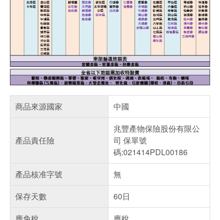
商品來源國家
中國
兆豐產物保險股份有限公
產品責任險
司 保單號
碼:021414PDL00186
產品核准字號
無
保存天數
60日
應免稅
應稅