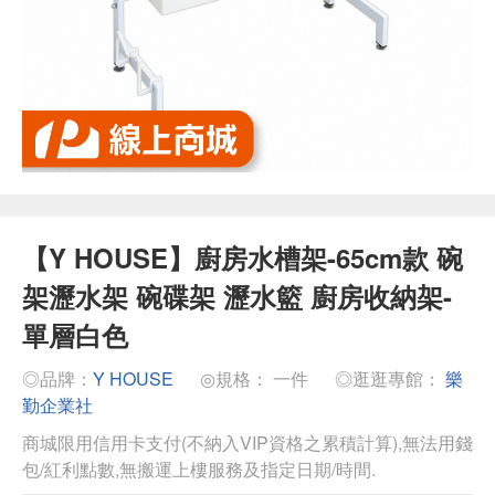
【Y HOUSE】廚房水槽架-65cm款 碗
架瀝水架 碗碟架 瀝水籃 廚房收納架-
單層白色
◎品牌：
Y HOUSE
◎規格： 一件
◎逛逛專館：
樂
勤企業社
商城限用信用卡支付(不納入VIP資格之累積計算),無法用錢
包/紅利點數,無搬運上樓服務及指定日期/時間.