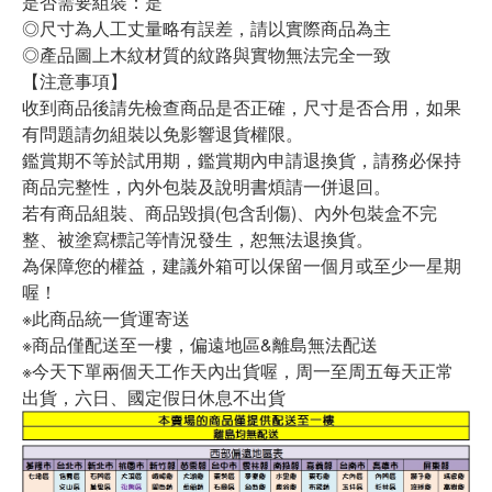
是否需要組裝：是
◎尺寸為人工丈量略有誤差，請以實際商品為主
◎產品圖上木紋材質的紋路與實物無法完全一致
【注意事項】
收到商品後請先檢查商品是否正確，尺寸是否合用，如果
有問題請勿組裝以免影響退貨權限。
鑑賞期不等於試用期，鑑賞期內申請退換貨，請務必保持
商品完整性，內外包裝及說明書煩請一併退回。
若有商品組裝、商品毀損(包含刮傷)、內外包裝盒不完
整、被塗寫標記等情況發生，恕無法退換貨。
為保障您的權益，建議外箱可以保留一個月或至少一星期
喔！
※此商品統一貨運寄送
※商品僅配送至一樓，偏遠地區&離島無法配送
※今天下單兩個天工作天內出貨喔，周一至周五每天正常
出貨，六日、國定假日休息不出貨