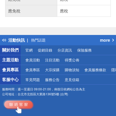
應免稅
應稅
偏遠地區配送
詐騙網頁！請小心！
得獎公告
活動快訊
more
熱門話題
銀行優惠
關於我們
官網
促銷目錄
分店資訊
保險服務
偏遠地區配送
詐騙網頁！請小心！
主題活動
會員活動
注目活動
得獎公佈
會員專區
會員專區
大宗採購
購物須知
會員服務條款
隱
客服中心
常見問題
服務公告
意見信箱
服務時間：
週一至週日 09:00-21:00，例假日依網站公告為主
公司地址：
台北市北投區大業路136號5樓 (台灣)