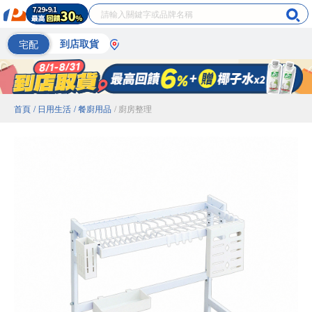
宅配
到店取貨
首頁
/ 日用生活
/ 餐廚用品
/ 廚房整理