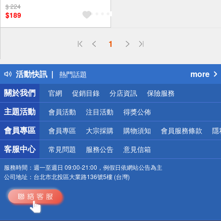
$ 224
贈$200
$189
偏遠地區配送
1
詐騙網頁！請小心！
得獎公告
活動快訊
more
熱門話題
銀行優惠
關於我們
官網
促銷目錄
分店資訊
保險服務
偏遠地區配送
詐騙網頁！請小心！
主題活動
會員活動
注目活動
得獎公佈
會員專區
會員專區
大宗採購
購物須知
會員服務條款
隱
客服中心
常見問題
服務公告
意見信箱
服務時間：
週一至週日 09:00-21:00，例假日依網站公告為主
公司地址：
台北市北投區大業路136號5樓 (台灣)