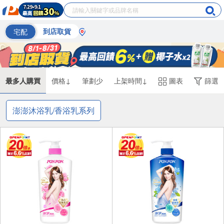
宅配
到店取貨
最多人購買
價格↓
筆劃少
上架時間↓
圖表
篩選
澎澎沐浴乳/香浴乳系列