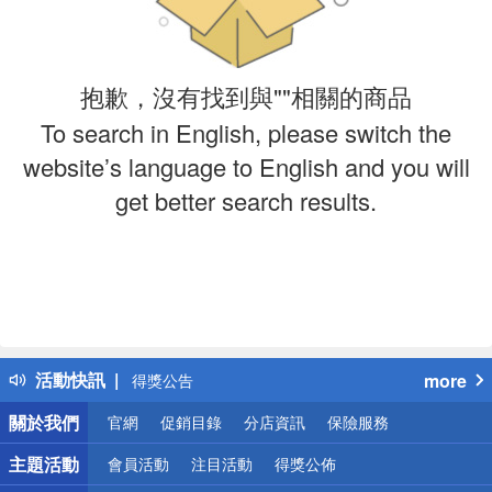
抱歉，沒有找到與""相關的商品
To search in English, please switch the
website’s language to English and you will
get better search results.
偏遠地區配送
詐騙網頁！請小心！
得獎公告
活動快訊
more
熱門話題
關於我們
官網
促銷目錄
分店資訊
保險服務
銀行優惠
偏遠地區配送
主題活動
會員活動
注目活動
得獎公佈
詐騙網頁！請小心！