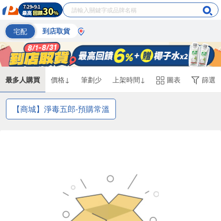
宅配
到店取貨
最多人購買
價格↓
筆劃少
上架時間↓
圖表
篩選
【商城】淨毒五郎-預購常溫