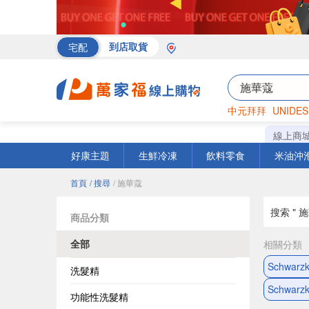
宅配
到店取貨
中元拜拜
UNIDES
罐頭
海苔
巧克力
線上商
好康主題
生鮮冷凍
飲料零食
米油沖
首頁
/ 搜尋
/ 施華蔻
搜索 " 施
商品分類
全部
相關分類
Schwar
洗髮精
Schwar
功能性洗髮精