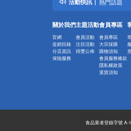
活動快訊
熱門話題
銀行優惠
偏遠地區配
關於我們
主題活動
會員專區
詐騙網頁！
官網
會員活動
會員專區
促銷目錄
注目活動
大宗採購
分店資訊
得獎公佈
購物須知
保險服務
會員服務條款
隱私權政策
退貨須知
食品業者登錄字號 A-122