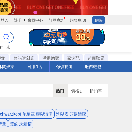
結帳
登入
註冊
會員中心
訂單查詢
購物車(0)
拜
米
促銷
整箱購划算
活動總覽
家速配
超商取貨
休閒娛樂
日用生活
傢俱寢飾
服飾鞋包
熱門
價格↓
折扣率
Schwarzkopf 施華蔻 頭髮清潔
洗髮露 頭髮清潔
施華蔻
豐盈 洗髮精