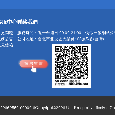
送
客服中心
聯絡我們
請小心！
常見問題
服務時間：
週一至週日 09:00-21:00，例假日依網站
服務公告
公司地址：
台北市北投區大業路136號5樓 (台灣)
意見信箱
662550-00000-6
Copyright©2026 Uni-Prosperity Lifestyle Co