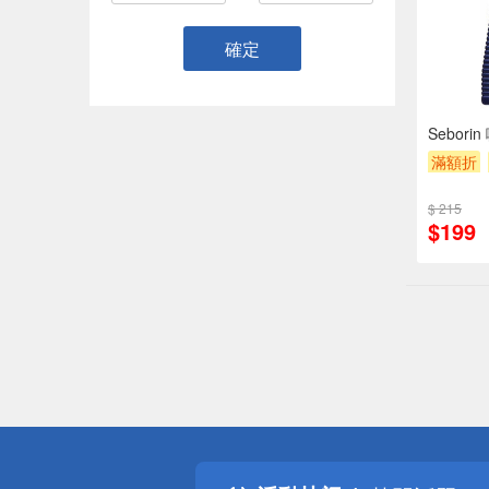
確定
Sebor
滿額折
$ 215
$199
偏遠地區配
詐騙網頁！
得獎公告