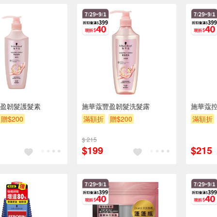
盈韌髮護髮素
施華蔻豐盈韌髮洗髮露
施華蔻
贈$200
滿額折
贈$200
滿額折
$ 215
$199
$215