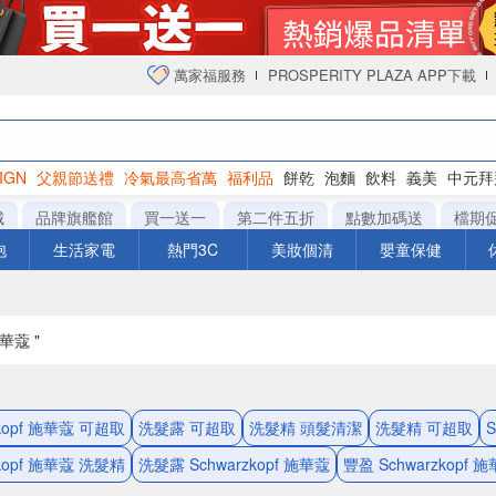
萬家福服務
PROSPERITY PLAZA APP下載
IGN
父親節送禮
冷氣最高省萬
福利品
餅乾
泡麵
飲料
義美
中元拜
衛生紙
城
品牌旗艦館
買一送一
第二件五折
點數加碼送
檔期
泡
生活家電
熱門3C
美妝個清
嬰童保健
華蔻 "
zkopf 施華蔻 可超取
洗髮露 可超取
洗髮精 頭髮清潔
洗髮精 可超取
zkopf 施華蔻 洗髮精
洗髮露 Schwarzkopf 施華蔻
豐盈 Schwarzkopf 