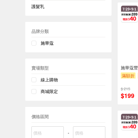
護髮乳
品牌分類
施華蔻
施華蔻豐
賣場類型
滿額折
線上購物
$ 215
商城限定
$199
價格區間
-