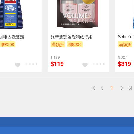
in 咖啡因洗髮露
施華蔻豐盈洗潤旅行組
Sebor
贈$200
滿額折
贈$200
滿額折
$ 129
$ 327
$119
$319
1
送
請小心！