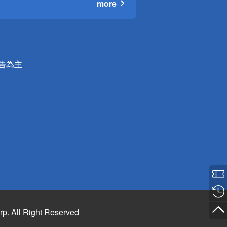
more
公告為主
rp. All Right Reserved