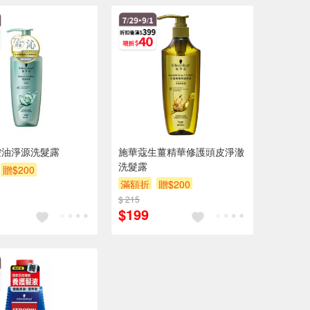
控油淨源洗髮露
施華蔻生薑精華修護頭皮淨澈
洗髮露
贈$200
滿額折
贈$200
$ 215
$199