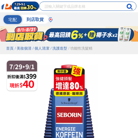
宅配
到店取貨
首頁
/ 美妝個清
/ 個人清潔
/ 洗護造型
/ 功能性洗髮精