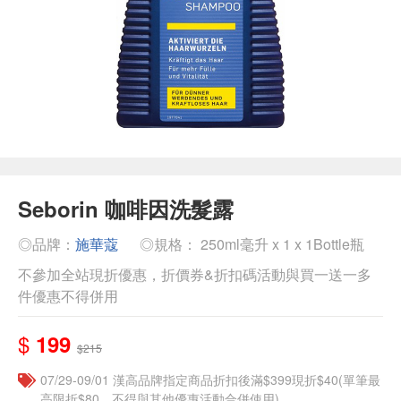
Seborin 咖啡因洗髮露
◎品牌：
施華蔻
◎規格： 250ml毫升 x 1 x 1Bottle瓶
不參加全站現折優惠，折價券&折扣碼活動與買一送一多
件優惠不得併用
$
199
$215
07/29-09/01 漢高品牌指定商品折扣後滿$399現折$40(單筆最
高限折$80，不得與其他優惠活動合併使用)