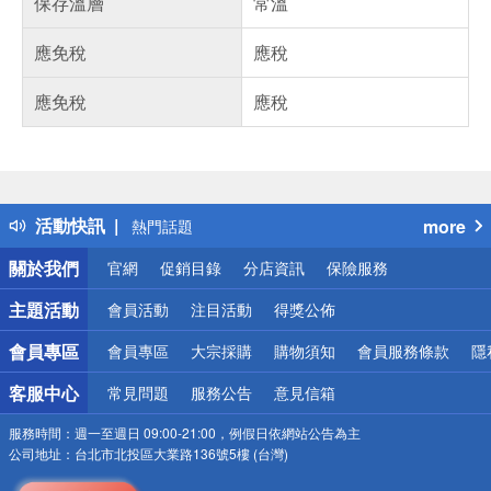
保存溫層
常溫
應免稅
應稅
應免稅
應稅
偏遠地區配送
詐騙網頁！請小心！
得獎公告
活動快訊
more
熱門話題
銀行優惠
關於我們
官網
促銷目錄
分店資訊
保險服務
偏遠地區配送
詐騙網頁！請小心！
主題活動
會員活動
注目活動
得獎公佈
會員專區
會員專區
大宗採購
購物須知
會員服務條款
隱
客服中心
常見問題
服務公告
意見信箱
服務時間：
週一至週日 09:00-21:00，例假日依網站公告為主
公司地址：
台北市北投區大業路136號5樓 (台灣)