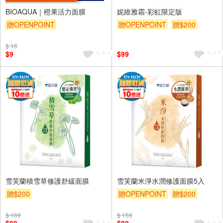
BIOAQUA｜橙果活力面膜
妮維雅霜-彩虹限定版
贈OPENPOINT
贈OPENPOINT
贈$200
$ 16
$9
$99
雪芙蘭積雪草修護舒緩面膜
雪芙蘭米淨水潤修護面膜5入
贈$200
贈OPENPOINT
贈$200
$ 169
$ 159