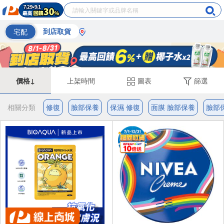
宅配
到店取貨
價格↓
上架時間
圖表
篩選
相關分類
修復
臉部保養
保濕 修復
面膜 臉部保養
臉部