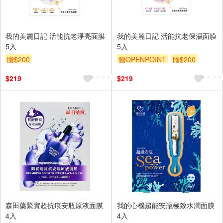
我的美麗日記 活能抗老淨亮面膜
我的美麗日記 活能抗老保濕面膜
5入
5入
贈$200
贈OPENPOINT
贈$200
$219
$219
森田藥緊實超抗痕安瓶原液面膜
我的心機超能安瓶極致水潤面膜
4入
4入