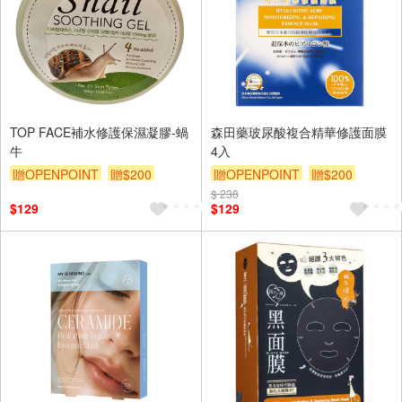
TOP FACE補水修護保濕凝膠-蝸
森田藥玻尿酸複合精華修護面膜
牛
4入
贈OPENPOINT
贈$200
贈OPENPOINT
贈$200
$ 238
$129
$129