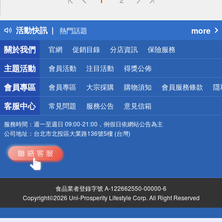
詐騙網頁！請小心！
得獎公告
活動快訊
more
熱門話題
銀行優惠
關於我們
官網
促銷目錄
分店資訊
保險服務
偏遠地區配送
詐騙網頁！請小心！
主題活動
會員活動
注目活動
得獎公佈
會員專區
會員專區
大宗採購
購物須知
會員服務條款
隱
客服中心
常見問題
服務公告
意見信箱
服務時間：
週一至週日 09:00-21:00，例假日依網站公告為主
公司地址：
台北市北投區大業路136號5樓 (台灣)
食品業者登錄字號 A-122662550-00000-6
Copyright©2026 Uni-Prosperity Lifestyle Corp. All Right Reserved