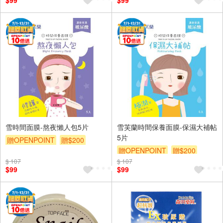
$99
$99
雪時間面膜-熬夜懶人包5片
雪芙蘭時間保養面膜-保濕大補帖
5片
贈OPENPOINT
贈$200
贈OPENPOINT
贈$200
$ 107
$ 107
$99
$99