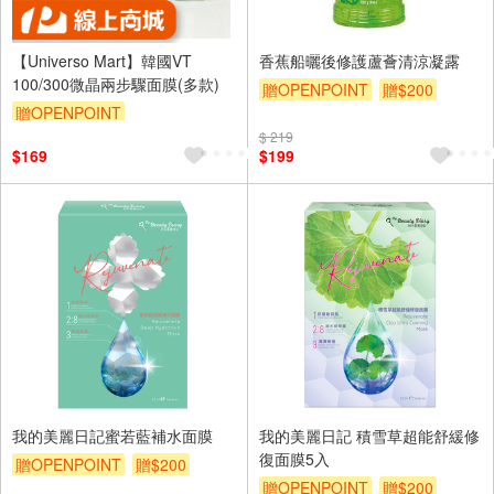
【Universo Mart】韓國VT
香蕉船曬後修護蘆薈清涼凝露
100/300微晶兩步驟面膜(多款)
贈OPENPOINT
贈$200
贈OPENPOINT
$ 219
$169
$199
我的美麗日記蜜若藍補水面膜
我的美麗日記 積雪草超能舒緩修
復面膜5入
贈OPENPOINT
贈$200
贈OPENPOINT
贈$200