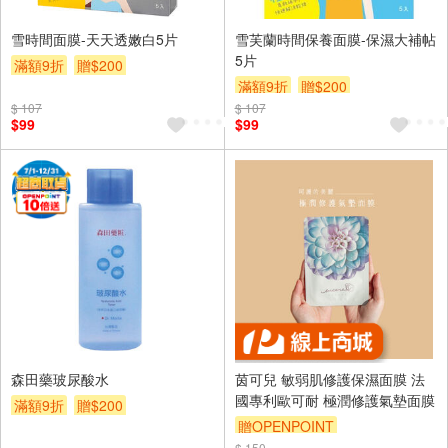
雪時間面膜-天天透嫩白5片
雪芙蘭時間保養面膜-保濕大補帖
5片
滿額9折
贈$200
滿額9折
贈$200
$ 107
$ 107
$99
$99
森田藥玻尿酸水
茵可兒 敏弱肌修護保濕面膜 法
國專利歐可耐 極潤修護氣墊面膜
滿額9折
贈$200
贈OPENPOINT
$ 150