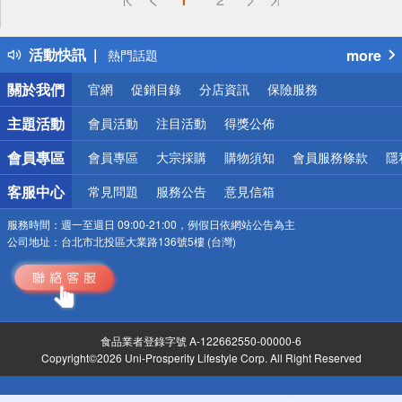
詐騙網頁！請小心！
得獎公告
活動快訊
more
熱門話題
銀行優惠
關於我們
官網
促銷目錄
分店資訊
保險服務
偏遠地區配送
詐騙網頁！請小心！
主題活動
會員活動
注目活動
得獎公佈
會員專區
會員專區
大宗採購
購物須知
會員服務條款
隱
客服中心
常見問題
服務公告
意見信箱
服務時間：
週一至週日 09:00-21:00，例假日依網站公告為主
公司地址：
台北市北投區大業路136號5樓 (台灣)
食品業者登錄字號 A-122662550-00000-6
Copyright©2026 Uni-Prosperity Lifestyle Corp. All Right Reserved