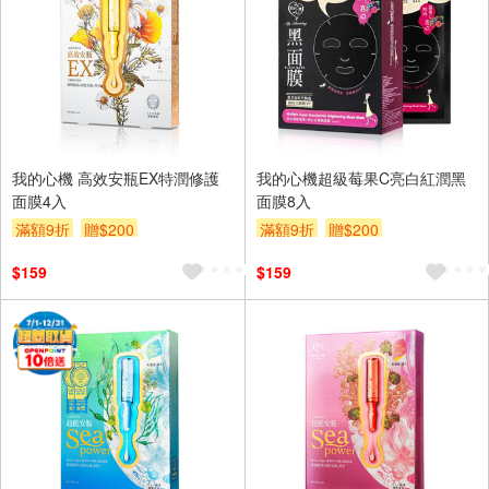
我的心機 高效安瓶EX特潤修護
我的心機超級莓果C亮白紅潤黑
面膜4入
面膜8入
滿額9折
贈$200
滿額9折
贈$200
$159
$159