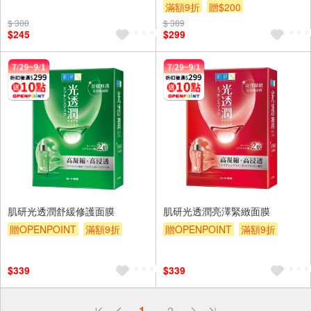
滿額9折
贈$200
$ 300
$ 389
$245
$299
肌研光透潤舒緩修護面膜
肌研光透潤亮澤緊緻面膜
贈OPENPOINT
滿額9折
贈OPENPOINT
滿額9折
贈$200
贈$200
$339
$339
偏遠地區配送
1
2