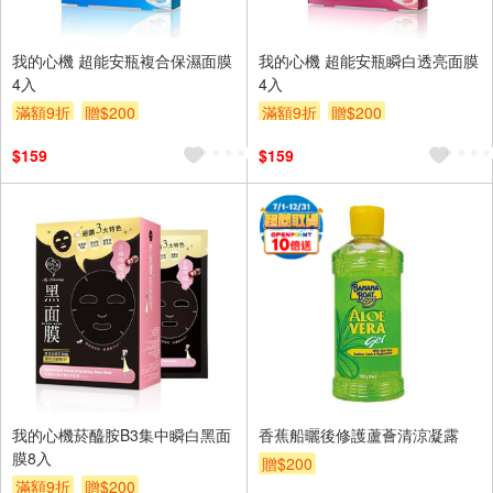
我的心機 超能安瓶複合保濕面膜
我的心機 超能安瓶瞬白透亮面膜
4入
4入
滿額9折
贈$200
滿額9折
贈$200
$159
$159
我的心機菸醯胺B3集中瞬白黑面
香蕉船曬後修護蘆薈清涼凝露
膜8入
贈$200
滿額9折
贈$200