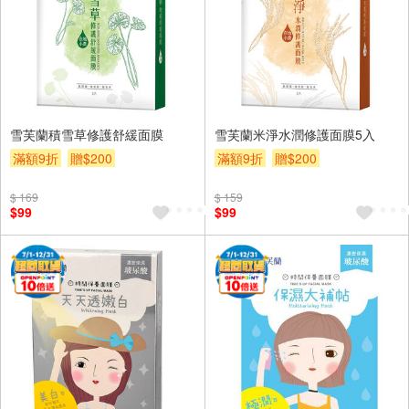
雪芙蘭積雪草修護舒緩面膜
雪芙蘭米淨水潤修護面膜5入
滿額9折
贈$200
滿額9折
贈$200
$ 169
$ 159
$99
$99