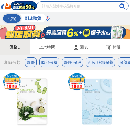
宅配
到店取貨
價格↓
上架時間
圖表
篩選
相關分類
舒緩
臉部保養
舒緩 保濕
面膜 臉部保養
臉部