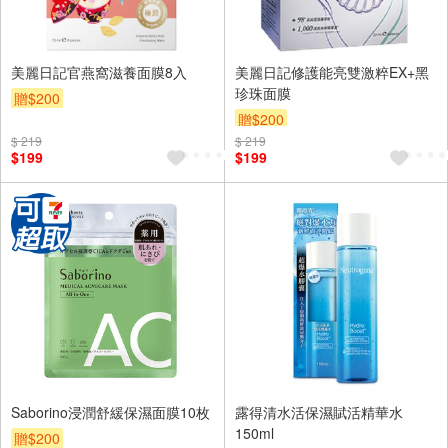
美麗日記官燕窩滋養面膜8入
美麗日記修護能亮雙激粹EX+黑
珍珠面膜
贈$200
贈$200
$ 219
$ 219
$199
$199
Saborino浸潤舒緩保濕面膜10枚
露得清水活保濕賦活精華水
150ml
贈$200