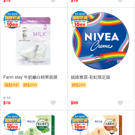
$15
$16
Farm stay 牛奶嫩白精華面膜
妮維雅霜-彩虹限定版
滿額9折
贈$200
贈$200
$ 18
$16
$99