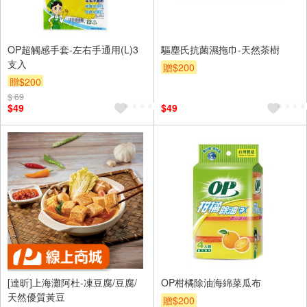
OP超觸感手套-左右手通用(L)3
驅塵氏抗菌濕拖巾-天然茶樹
支入
贈$200
贈$200
$ 69
$49
$49
[達昕]上海灘阿杜-凍豆腐/豆腐/
OP柑橘除油海綿菜瓜布
天然優質黃豆
贈$200