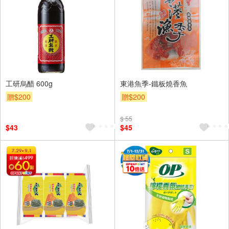
工研烏醋 600g
東港魚季-鐵板燒香魚
贈$200
贈$200
$ 55
$43
$45