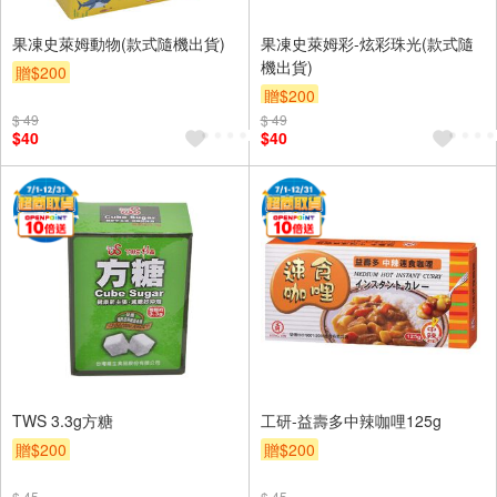
果凍史萊姆動物(款式隨機出貨)
果凍史萊姆彩-炫彩珠光(款式隨
機出貨)
贈$200
贈$200
$ 49
$ 49
$40
$40
TWS 3.3g方糖
工研-益壽多中辣咖哩125g
贈$200
贈$200
$ 45
$ 45