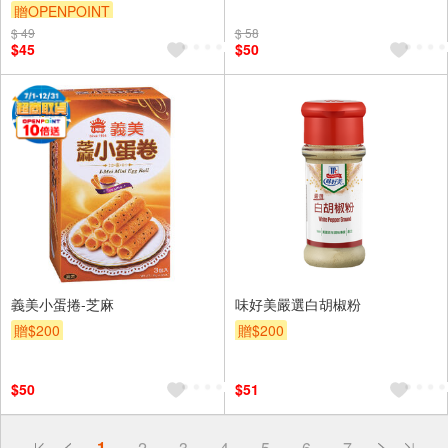
贈OPENPOINT
$ 49
$ 58
$45
$50
義美小蛋捲-芝麻
味好美嚴選白胡椒粉
贈$200
贈$200
$50
$51
偏遠地區配送
詐騙網頁！請小心！
1
2
3
4
5
6
7