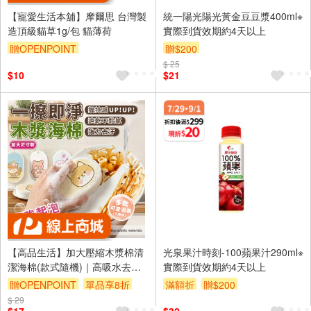
【寵愛生活本舖】摩爾思 台灣製
統一陽光陽光黃金豆豆漿400ml※
造頂級貓草1g/包 貓薄荷
實際到貨效期約4天以上
贈OPENPOINT
贈$200
$ 25
$10
$21
【高品生活】加大壓縮木漿棉清
光泉果汁時刻-100蘋果汁290ml※
潔海棉(款式隨機)｜高吸水去污
實際到貨效期約4天以上
｜廚房洗碗洗車多用途海棉
贈OPENPOINT
單品享8折
滿額折
贈$200
$ 29