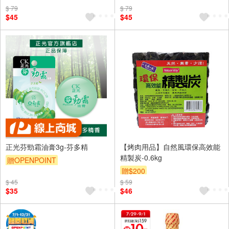
$ 79
$ 79
$45
$45
正光芬勁霜油膏3g-芬多精
【烤肉用品】自然風環保高效能
精製炭-0.6kg
贈OPENPOINT
贈$200
訂單滿699享9折
$ 45
$ 59
$35
$46