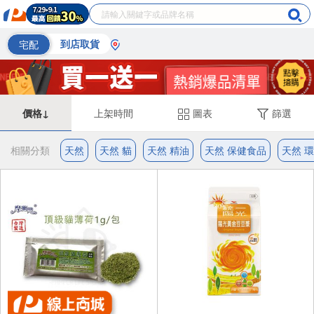
宅配
到店取貨
價格↓
上架時間
圖表
篩選
相關分類
天然
天然 貓
天然 精油
天然 保健食品
天然 