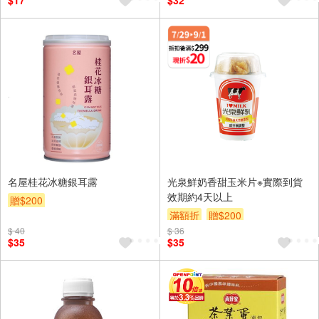
$17
$32
名屋桂花冰糖銀耳露
光泉鮮奶香甜玉米片※實際到貨
效期約4天以上
贈$200
滿額折
贈$200
$ 40
$ 36
$35
$35