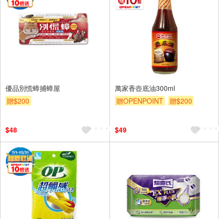
優品別慌蟑捕蟑屋
萬家香壺底油300ml
贈$200
贈OPENPOINT
贈$200
$48
$49