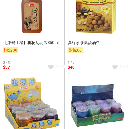
【康健生機】枸杞菊花飲350ml
真好家茶葉蛋滷料
贈$200
贈$200
$ 40
$ 48
$37
$40