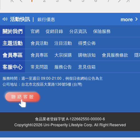
得獎公告
熱門話題
活動快訊
more
銀行優惠
偏遠地區配送
關於我們
官網
促銷目錄
分店資訊
保險服務
詐騙網頁！請小心！
主題活動
會員活動
注目活動
得獎公佈
會員專區
會員專區
大宗採購
購物須知
會員服務條款
隱
客服中心
常見問題
服務公告
意見信箱
服務時間：
週一至週日 09:00-21:00，例假日依網站公告為主
公司地址：
台北市北投區大業路136號5樓 (台灣)
食品業者登錄字號 A-122662550-00000-6
Copyright©2026 Uni-Prosperity Lifestyle Corp. All Right Reserved