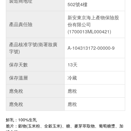
製造商地址
502號4樓
新安東京海上產物保險股
產品責任險
份有限公司
(1700013ML000421)
產品核准字號(衛署妝廣
A-104313172-00000-9
字號)
保存天數
13天
保存溫層
冷藏
應免稅
應稅
應免稅
應稅
鮮乳：100%生乳
脆片：穀物(玉米粉、全穀玉米)、糖、麥芽萃取物、葡萄糖漿、加