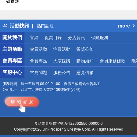
碘食鹽
偏遠地區配送
詐騙網頁！請小心！
得獎公告
活動快訊
more
熱門話題
銀行優惠
關於我們
官網
促銷目錄
分店資訊
保險服務
偏遠地區配送
詐騙網頁！請小心！
主題活動
會員活動
注目活動
得獎公佈
會員專區
會員專區
大宗採購
購物須知
會員服務條款
隱
客服中心
常見問題
服務公告
意見信箱
服務時間：
週一至週日 09:00-21:00，例假日依網站公告為主
公司地址：
台北市北投區大業路136號5樓 (台灣)
食品業者登錄字號 A-122662550-00000-6
Copyright©2026 Uni-Prosperity Lifestyle Corp. All Right Reserved