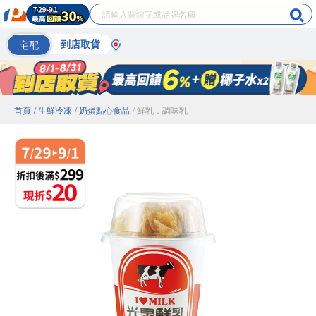
宅配
到店取貨
首頁
/ 生鮮冷凍
/ 奶蛋點心食品
/ 鮮乳．調味乳