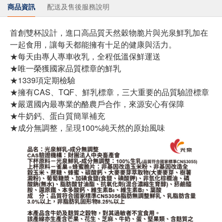
商品資訊
配送及售後服務說明
首創雙杯設計，進口高品質天然穀物脆片與光泉鮮乳加在
一起食用，讓每天都能擁有十足的健康與活力。
★每天由專人專車收乳，全程低溫保鮮運送
★唯一榮獲國家品質標章的鮮乳
★1339項定期檢驗
★擁有CAS、TQF、鮮乳標章，三大重要的品質驗證標章
★嚴選國內最專業的酪農戶合作，來源安心有保障
★牛奶鈣、蛋白質簡單補充
★成分無調整，呈現100%純天然的原始風味