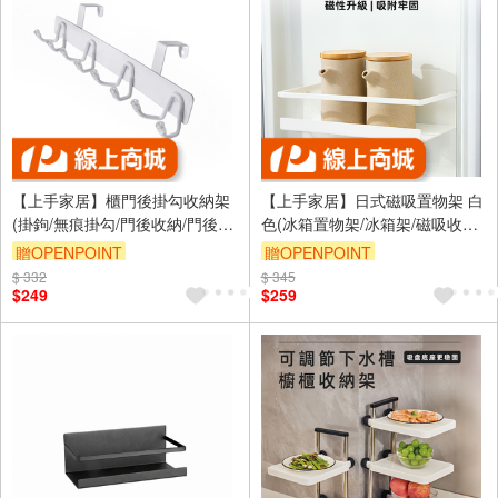
【上手家居】櫃門後掛勾收納架
【上手家居】日式磁吸置物架 白
(掛鉤/無痕掛勾/門後收納/門後
色(冰箱置物架/冰箱架/磁吸收納
架/掛鈎)
架/磁鐵架)
贈OPENPOINT
贈OPENPOINT
$ 332
訂單滿999享9折
$ 345
訂單滿999享9折
$249
$259