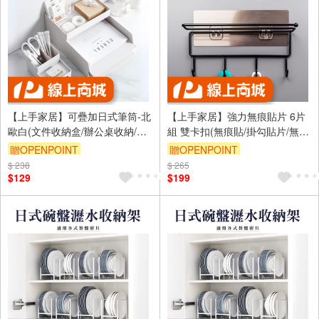
【上手家居】可疊加日式筆筒-北
【上手家居】強力無痕貼片 6片
歐白(文件收納盒/辦公桌收納/文
組 雙卡扣(無痕貼/掛勾貼片/無痕
件盒/辦公室用品/資料架/文件架/
掛勾/置物架貼片/免釘牆/無痕免
贈OPENPOINT
贈OPENPOINT
文件整理)
釘)
$ 238
訂單滿999享9折
$ 265
訂單滿999享9折
$129
$199