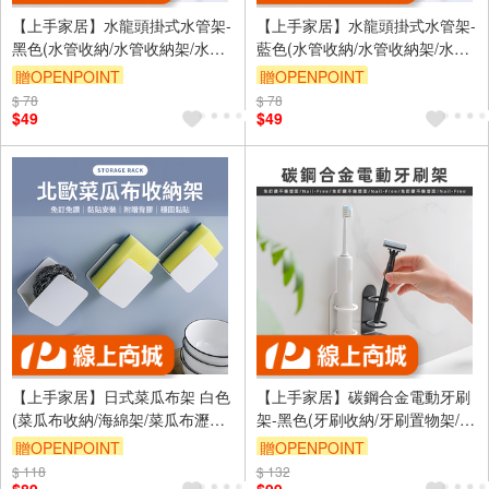
【上手家居】水龍頭掛式水管架-
【上手家居】水龍頭掛式水管架-
黑色(水管收納/水管收納架/水管
藍色(水管收納/水管收納架/水管
掛鉤/水管掛架/水管支架/水管掛
掛鉤/水管掛架/水管支架/水管掛
贈OPENPOINT
贈OPENPOINT
勾)
勾)
$ 78
訂單滿999享9折
$ 78
訂單滿999享9折
$49
$49
【上手家居】日式菜瓜布架 白色
【上手家居】碳鋼合金電動牙刷
(菜瓜布收納/海綿架/菜瓜布瀝水/
架-黑色(牙刷收納/牙刷置物架/牙
海綿瀝水架/海綿掛架)
刷收納架/浴室牙刷架/壁掛牙刷
贈OPENPOINT
贈OPENPOINT
架/牙刷掛架/牙刷座)
$ 118
訂單滿999享9折
$ 132
訂單滿999享9折