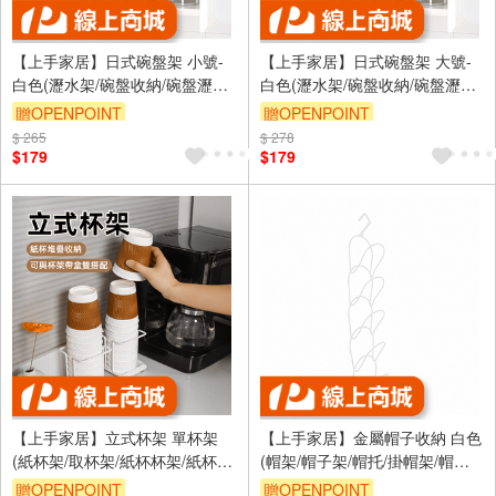
【上手家居】日式碗盤架 小號-
【上手家居】日式碗盤架 大號-
白色(瀝水架/碗盤收納/碗盤瀝水
白色(瀝水架/碗盤收納/碗盤瀝水
架/盤架/盤子收納/碗盤收納架/盤
架/盤架/盤子收納/碗盤收納架/盤
贈OPENPOINT
贈OPENPOINT
子架/盤子收納架/碗碟架)
子架/盤子收納架/碗碟架)
$ 265
訂單滿999享9折
$ 278
訂單滿999享9折
$179
$179
【上手家居】立式杯架 單杯架
【上手家居】金屬帽子收納 白色
(紙杯架/取杯架/紙杯杯架/紙杯收
(帽架/帽子架/帽托/掛帽架/帽子
納架/衛生杯架)
掛鉤/掛帽/帽子掛架/帽子/鴨舌帽/
贈OPENPOINT
贈OPENPOINT