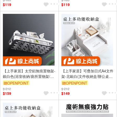
訂單滿999享9折
訂單滿999享9折
$119
$119
【上手家居】太空鋁無痕置物架-
【上手家居】可疊加日式A4文件
銀白色(浴室收納/廁所置物架/浴
架-北歐白(文件收納盒/辦公桌收
室收納架/無痕置物架/太空鋁沐
納/辦公室用品/資料架/筆筒/文件
贈OPENPOINT
贈OPENPOINT
浴露架)
盒/文件整理)
$ 212
訂單滿999享9折
$ 212
訂單滿999享9折
$159
$149