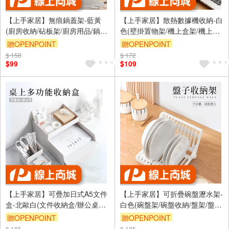
【上手家居】無痕鍋蓋架-藍黃
【上手家居】散熱數據機收納-白
(廚房收納/砧板架/廚房用品/鍋蓋
色(壁掛置物架/機上盒架/機上盒
收納架/鍋蓋架壁掛/鍋鏟架/湯勺
收納/路由器收納/路由器架/wifi
贈OPENPOINT
贈OPENPOINT
架)
架)
$ 158
訂單滿999享9折
$ 172
訂單滿999享9折
$99
$109
【上手家居】可疊加日式A5文件
【上手家居】可折疊碗盤瀝水架-
盒-北歐白(文件收納盒/辦公桌收
白色(碗盤架/碗盤收納/盤架/盤子
納/辦公室用品/資料架/筆筒/文件
收納/碗盤收納架/盤子架/盤子收
贈OPENPOINT
贈OPENPOINT
架/文件整理)
納架/碗碟架)
$ 185
$ 185