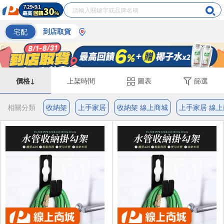
宅配
到店取貨
價格↓
上架時間
圖表
篩選
相關分類
收納架
上手家居
收納架 線上商城
上手家居 線