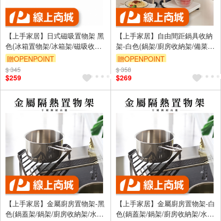
【上手家居】日式磁吸置物架 黑
【上手家居】自由間距鍋具收納
色(冰箱置物架/冰箱架/磁吸收納
架-白色(鍋架/廚房收納架/備菜
架/磁鐵架)
架/鍋子收納架/鍋具收納/鍋子收
贈OPENPOINT
贈OPENPOINT
納/廚下收納架/炒菜鍋架)
$ 345
訂單滿999享9折
$ 358
訂單滿999享9折
$259
$269
【上手家居】金屬廚房置物架-黑
【上手家居】金屬廚房置物架-白
色(鍋蓋架/鍋架/廚房收納架/水槽
色(鍋蓋架/鍋架/廚房收納架/水槽