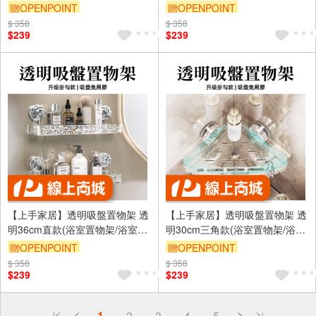
置物架/廚房架/轉角架/隔熱架/鍋
置物架/廚房架/轉角架/隔熱架/鍋
贈OPENPOINT
贈OPENPOINT
具置物架)
具置物架)
$ 358
訂單滿999享9折
$ 358
訂單滿999享9折
$239
$239
【上手家居】透明吸盤置物架 透
【上手家居】透明吸盤置物架 透
明36cm直款(浴室置物架/浴室收
明30cm三角款(浴室置物架/浴室
納架收納架/轉角架)
收納架收納架/轉角架)
贈OPENPOINT
贈OPENPOINT
$ 358
訂單滿999享9折
$ 358
訂單滿999享9折
$239
$239
偏遠地區配送
1
2
3
4
5