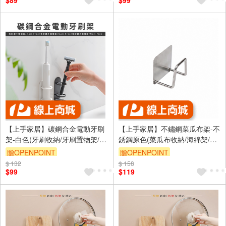
$89
$99
【上手家居】碳鋼合金電動牙刷
【上手家居】不鏽鋼菜瓜布架-不
架-白色(牙刷收納/牙刷置物架/牙
銹鋼原色(菜瓜布收納/海綿架/菜
刷收納架/浴室牙刷架/壁掛牙刷
瓜布瀝水/海綿瀝水架/海綿掛架)
贈OPENPOINT
贈OPENPOINT
架/牙刷掛架/牙刷座)
$ 132
訂單滿999享9折
$ 158
訂單滿999享9折
$99
$119