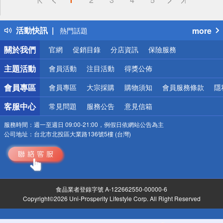
詐騙網頁！請小心！
得獎公告
活動快訊
more
熱門話題
銀行優惠
關於我們
官網
促銷目錄
分店資訊
保險服務
偏遠地區配送
詐騙網頁！請小心！
主題活動
會員活動
注目活動
得獎公佈
會員專區
會員專區
大宗採購
購物須知
會員服務條款
隱
客服中心
常見問題
服務公告
意見信箱
服務時間：
週一至週日 09:00-21:00，例假日依網站公告為主
公司地址：
台北市北投區大業路136號5樓 (台灣)
食品業者登錄字號 A-122662550-00000-6
Copyright©2026 Uni-Prosperity Lifestyle Corp. All Right Reserved