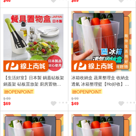
$46
$69
【生活好室】日本製 鍋蓋砧板架
冰箱收納盒 蔬果整理盒 收納盒
鍋蓋架 砧板罝放架 廚房置物架
透氣 冰箱整理籃【Ho好收】
湯杓架 鍋蓋架 置物架 湯匙架 鍋
【Ho覓好物】冰箱整理盒 置物
贈OPENPOINT
贈OPENPOINT
鏟架 廚房用品
籃 冰箱置物盒 廚房收納架
$ 89
訂單滿999享9折
$ 99
$69
$49