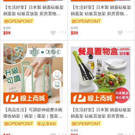
【生活好室】日本製 鍋蓋砧板架
【生活好室】日本製 鍋蓋砧板架
鍋蓋架 砧板罝放架 廚房置物架
鍋蓋架 砧板罝放架 廚房置物架
湯杓架 鍋蓋架 置物架 湯匙架 鍋
湯杓架 鍋蓋架 置物架 湯匙架 鍋
贈OPENPOINT
贈OPENPOINT
鏟架 廚房用品 收納架
鏟架 廚房用品 收納架
$ 69
訂單滿999享9折
$ 69
訂單滿999享9折
$59
$59
【高品生活】可調節伸縮瀝水碗
【生活好室】日本製 鍋蓋砧板架
碟收納架｜碗架｜碟架｜盤架｜
鍋蓋架 砧板罝放架 廚房置物架
碗收納｜伸縮瀝水碗架｜可調節
湯杓架 鍋蓋架 置物架 湯匙架 鍋
贈OPENPOINT
單品享8折
贈OPENPOINT
瀝水架
鏟架 廚房用品
$ 89
訂單滿999享9折