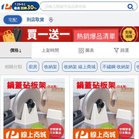
宅配
到店取貨
價格↓
上架時間
圖表
篩選
相關分類
廚房
收納架
收納架 線上商城
不鏽鋼 收納架