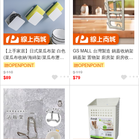
【上手家居】日式菜瓜布架 白色
GS MALL 台灣製造 鍋蓋收納架
(菜瓜布收納/海綿架/菜瓜布瀝水/
鍋蓋架 置物架 廚房架 廚房收納
海綿瀝水架/海綿掛架)
架 收納架 鍋蓋收納架 廚房收納
贈OPENPOINT
贈OPENPOINT
$ 118
訂單滿999享9折
$ 119
$89
$79