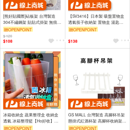
[熊好貼國際]砧板架 台灣製造
【SV3416】日本製 吸盤置物盒
304不繡鋼架 貼貼式掛架 無痕掛
透氣筷子收納架 置物盒 湯匙架
勾掛鉤沾板 收納掛架 廚具收納
餐具收納 廚房收納
贈OPENPOINT
贈OPENPOINT
廚房收納架 收納架
$ 120
$108
$138
冰箱收納盒 蔬果整理盒 收納盒
GS MALL 台灣製造 高腳杯吊架
透氣 冰箱整理籃【Ho好收】
懸掛式紅酒杯架 高腳杯收納架
【Ho覓好物】冰箱整理盒 置物
櫥櫃酒杯架 高腳杯架 酒杯架 玻
贈OPENPOINT
贈OPENPOINT