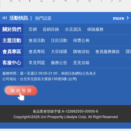
詐騙網頁！請小心！
得獎公告
活動快訊
more
熱門話題
銀行優惠
關於我們
官網
促銷目錄
分店資訊
保險服務
偏遠地區配送
詐騙網頁！請小心！
主題活動
會員活動
注目活動
得獎公佈
會員專區
會員專區
大宗採購
購物須知
會員服務條款
隱
客服中心
常見問題
服務公告
意見信箱
服務時間：
週一至週日 09:00-21:00，例假日依網站公告為主
公司地址：
台北市北投區大業路136號5樓 (台灣)
食品業者登錄字號 A-122662550-00000-6
Copyright©2026 Uni-Prosperity Lifestyle Corp. All Right Reserved