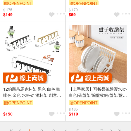
納架 收納盒 瀝水盒 菜瓜布架 肥
贈OPENPOINT
贈OPENPOINT
皂盒
$ 175
$ 179
$149
$59
12鈎懸吊馬克杯架 黑色 白色 咖
【上手家居】可折疊碗盤瀝水架-
啡色 金色 水杯架 瀝杯架 創意掛
白色(碗盤架/碗盤收納/盤架/盤子
勾 廚房杯架置物架水杯架櫥櫃掛
收納/碗盤收納架/盤子架/盤子收
贈OPENPOINT
贈OPENPOINT
架懸掛式掛鉤整理收納架
納架/碗碟架)
$ 185
訂單滿999享9折
$150
$119
偏遠地區配送
1
2
3
4
5
6
7