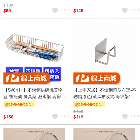
籃 冰箱置物盒 廚房收納架
璃杯架
$ 139
$69
$149
【SV6411】不銹鋼烘碗機置物
【上手家居】不鏽鋼菜瓜布架-不
籃 筷籠架 餐具架 瀝水架 廚房收
銹鋼原色(菜瓜布收納/海綿架/菜
納籃 萬用籃 置物籃 收納架
瓜布瀝水/海綿瀝水架/海綿掛架)
贈OPENPOINT
贈OPENPOINT
$ 158
訂單滿999享9折
$150
$119