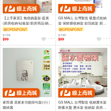
【上手家居】無痕鍋蓋架-藍黃
GS MALL 台灣製造 吸盤式收納
(廚房收納/砧板架/廚房用品/鍋蓋
架 保鮮膜收納架 鋁箔紙架 廚房
收納架/鍋蓋架壁掛/鍋鏟架/湯勺
置物架 紙巾架 收納架 保鮮膜掛
贈OPENPOINT
贈OPENPOINT
架)
勾架 廚房收納架
$ 158
訂單滿999享9折
$ 169
$99
$89
家而適 居家多功能掛勾架(小) |
GS MALL 台灣製造 收納瀝水架
購綺麗
附蓄水盤 瀝水架 收納架 廚房收