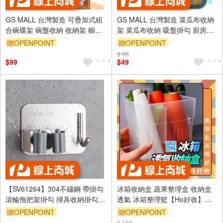
GS MALL 台灣製造 可疊加式組
GS MALL 台灣製造 菜瓜布收納
合碗碟架 碗盤收納 收納架 櫥櫃
架 菜瓜布收納 吸盤掛勾 廚房收
分層架 碗收納 盤子收納 廚房收
納 浴室收納 收納盒 置物架 菜瓜
贈OPENPOINT
贈OPENPOINT
納架
布架 水槽收納
$ 99
$99
$49
【SV61264】304不鏽鋼 帶掛勾
冰箱收納盒 蔬果整理盒 收納盒
滾輪拖把架掛勾 掃具收納掛勾架
透氣 冰箱整理籃【Ho好收】
免打孔 居家廚房浴室收納架 附
【Ho覓好物】冰箱整理盒 置物
贈OPENPOINT
贈OPENPOINT
黏膠
籃 冰箱置物盒 廚房收納架
$ 109