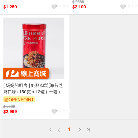
$ 2388
$1,250
$2,100
[ 媽媽的廚房 ] 純豬肉鬆(海苔芝
麻口味) 150克 x 12罐 ( 一箱 )
贈OPENPOINT
$ 3588
$2,999
偏遠地區配送
1
詐騙網頁！請小心！