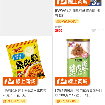
[KAWA巧活]能量豬酥饌肉鬆-海
苔3罐
贈OPENPOINT
$ 894
$805
[ 媽媽的廚房 ] 海苔芝麻素肉鬆
[ 媽媽的廚房 ] 豬肉鬆海苔芝麻口
20克 * 50包 / 組
味 200克 x 12罐 ( 一箱 )
贈OPENPOINT
贈OPENPOINT