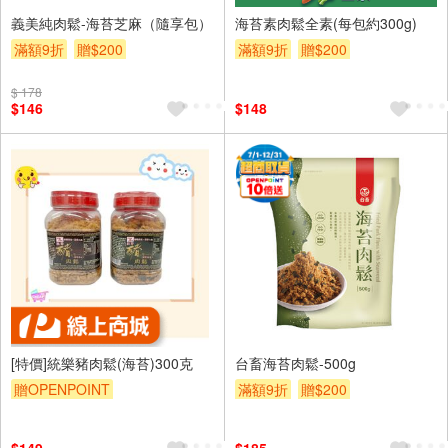
義美純肉鬆-海苔芝麻（隨享包）
海苔素肉鬆全素(每包約300g)
滿額9折
贈$200
滿額9折
贈$200
$ 178
$146
$148
[特價]統樂豬肉鬆(海苔)300克
台畜海苔肉鬆-500g
贈OPENPOINT
滿額9折
贈$200