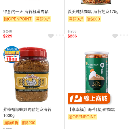
得意的一天 海苔極選肉鬆
義美純豬肉鬆-海苔芝麻175g
贈OPENPOINT
滿額9折
滿額9折
贈$200
贈$200
$ 248
$ 238
$229
$236
昇樺裕順蜂雞肉鬆芝麻海苔
【享幸福】海苔(塑)雞肉鬆
1000g
贈OPENPOINT
滿額9折
贈$200
$ 299