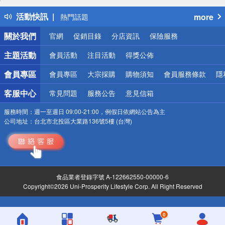
得獎公告
活動快訊
more
熱門話題
銀行優惠
關於我們
官網
促銷目錄
分店資訊
保險服務
偏遠地區配送
詐騙網頁！請小心！
主題活動
會員活動
注目活動
得獎公佈
會員專區
會員專區
大宗採購
購物須知
會員服務條款
隱
客服中心
常見問題
服務公告
意見信箱
服務時間：
週一至週日 09:00-21:00，例假日依網站公告為主
公司地址：
台北市北投區大業路136號5樓 (台灣)
食品業者登錄字號 A-122662550-00000-6
Copyright©2026 Uni-Prosperity Lifestyle Corp. All Right Reserved
0