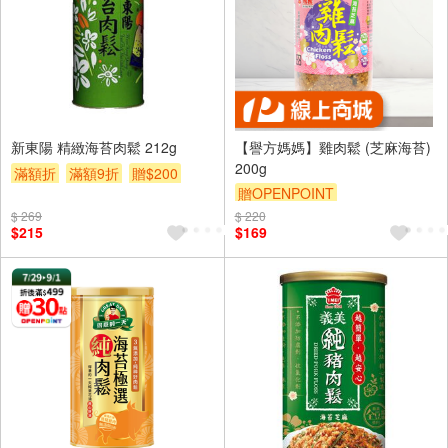
新東陽 精緻海苔肉鬆 212g
【譽方媽媽】雞肉鬆 (芝麻海苔)
200g
滿額折
滿額9折
贈$200
贈OPENPOINT
$ 269
$ 220
$215
$169