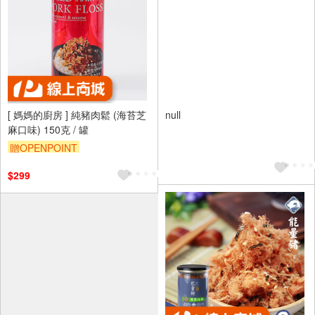
[ 媽媽的廚房 ] 純豬肉鬆 (海苔芝
null
麻口味) 150克 / 罐
贈OPENPOINT
$299