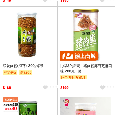
$149
$185
罐裝肉鬆(海苔)-300g罐裝
[ 媽媽的廚房 ] 豬肉鬆海苔芝麻口
味 200克 / 罐
滿額9折
贈$200
贈OPENPOINT
$188
$199