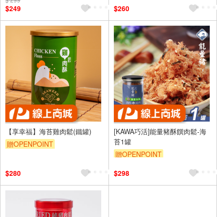
$249
$260
【享幸福】海苔雞肉鬆(鐵罐)
[KAWA巧活]能量豬酥饌肉鬆-海
苔1罐
贈OPENPOINT
贈OPENPOINT
$280
$298