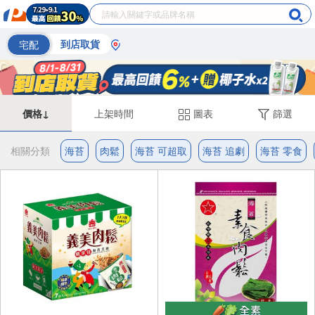
宅配
到店取貨
價格↓
上架時間
圖表
篩選
相關分類
海苔
肉鬆
海苔 可超取
海苔 追劇
海苔 零食