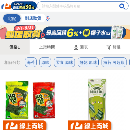
宅配
到店取貨
價格↓
上架時間
圖表
篩選
相關分類
海苔
原味
零食 原味
餅乾 原味
海苔 可超取