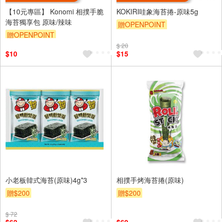
【10元專區】 Konomi 相撲手脆
KOKIRI哇象海苔捲-原味5g
海苔獨享包 原味/辣味
贈OPENPOINT
贈OPENPOINT
$ 20
$10
$15
小老板韓式海苔(原味)4g*3
相撲手烤海苔捲(原味)
贈$200
贈$200
$ 72