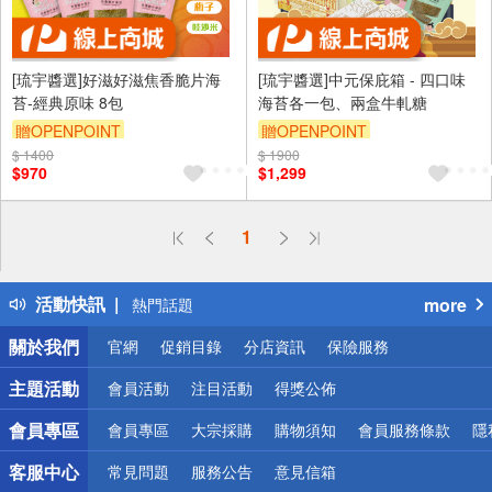
[琉宇醬選]好滋好滋焦香脆片海
[琉宇醬選]中元保庇箱 - 四口味
苔-經典原味 8包
海苔各一包、兩盒牛軋糖
贈OPENPOINT
贈OPENPOINT
$ 1400
$ 1900
$970
$1,299
偏遠地區配送
1
詐騙網頁！請小心！
得獎公告
活動快訊
more
熱門話題
銀行優惠
關於我們
官網
促銷目錄
分店資訊
保險服務
偏遠地區配送
詐騙網頁！請小心！
主題活動
會員活動
注目活動
得獎公佈
會員專區
會員專區
大宗採購
購物須知
會員服務條款
隱
客服中心
常見問題
服務公告
意見信箱