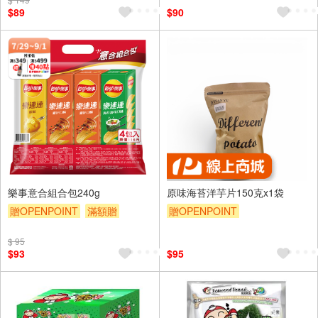
$89
$90
樂事意合組合包240g
原味海苔洋芋片150克x1袋
贈OPENPOINT
滿額贈
贈OPENPOINT
贈$200
$ 95
$93
$95