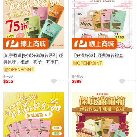
[琉宇醬選]好滋好滋海苔系列-經
【好滋好滋】經典海苔禮盒
典原味、椒鹽、梅子、芥末口味
贈OPENPOINT
各一 4包
贈OPENPOINT
$ 700
$ 1050
$555
$899