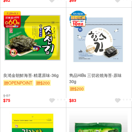
$62
$69
良澔金朝鮮海苔-精選原味-36g
雋品HiBs 三切岩燒海苔-原味
30g
贈OPENPOINT
贈$200
贈$200
$ 87
$75
$83