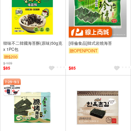
韓味不二韓國海苔酥(原味)50g克
[得倫食品]韓式岩燒海苔
x 1PC包
贈OPENPOINT
贈$200
$ 109
$85
$85