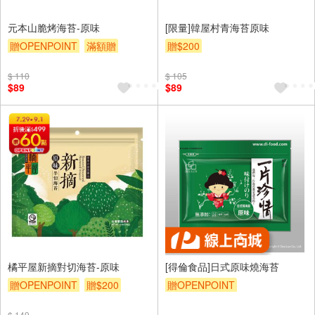
元本山脆烤海苔-原味
[限量]韓屋村青海苔原味
贈OPENPOINT
滿額贈
贈$200
贈$200
$ 110
$ 105
$89
$89
橘平屋新摘對切海苔-原味
[得倫食品]日式原味燒海苔
贈OPENPOINT
贈$200
贈OPENPOINT
$ 149