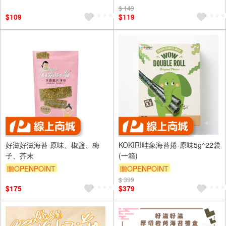
$ 149
$109
$119
好滋好滋海苔 原味、椒鹽、梅
KOKIRI哇象海苔捲-原味5g^22袋
子、芥末
(一箱)
贈OPENPOINT
贈OPENPOINT
$ 399
$175
$379