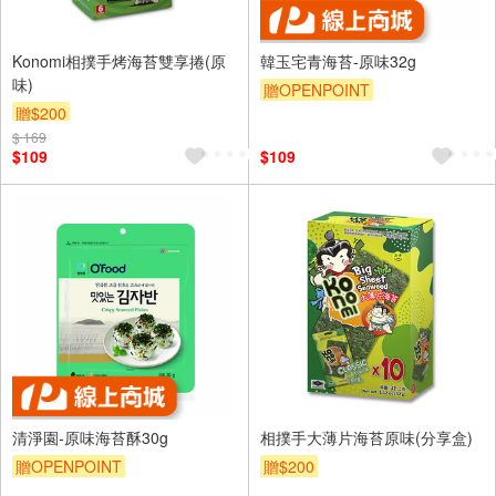
Konomi相撲手烤海苔雙享捲(原
韓玉宅青海苔-原味32g
味)
贈OPENPOINT
贈$200
$ 169
$109
$109
清淨園-原味海苔酥30g
相撲手大薄片海苔原味(分享盒)
贈OPENPOINT
贈$200