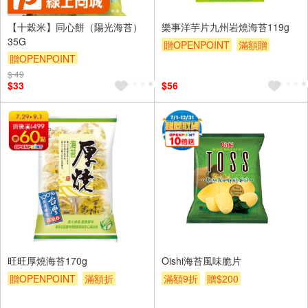
【十穀米】同心餅（陽光海苔）
樂事洋芋片九州岩燒海苔119g
35G
贈OPENPOINT
滿額贈
贈OPENPOINT
滿額9折
贈$200
$ 49
$33
$56
旺旺厚燒海苔170g
Oishi海苔風味脆片
贈OPENPOINT
滿額折
滿額9折
贈$200
滿額9折
贈$200