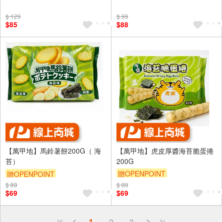
$ 129
$ 99
$85
$88
【萬甲地】馬鈴薯餅200G（ 海
【萬甲地】虎皮厚醬海苔脆蛋捲
苔）
200G
贈OPENPOINT
贈OPENPOINT
$ 89
$ 89
$69
$69
偏遠地區配送
1
2
3