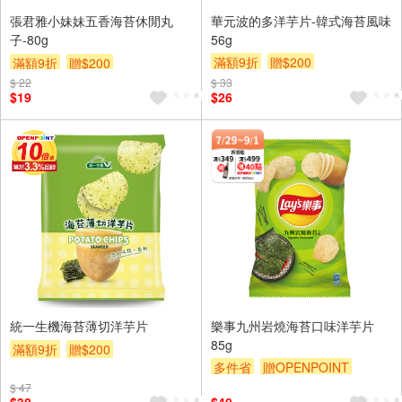
張君雅小妹妹五香海苔休閒丸
華元波的多洋芋片-韓式海苔風味
子-80g
56g
滿額9折
贈$200
滿額9折
贈$200
$ 22
$ 33
$19
$26
統一生機海苔薄切洋芋片
樂事九州岩燒海苔口味洋芋片
85g
滿額9折
贈$200
多件省
贈OPENPOINT
滿額贈
滿額9折
贈$200
$ 47