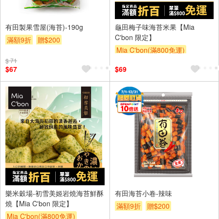
有田製果雪屋(海苔)-190g
龜田梅子味海苔米果【Mia
C'bon 限定】
滿額9折
贈$200
Mia C'bon(滿800免運)
$ 71
滿額折
$67
$69
樂米穀場-初雪美姬岩燒海苔鮮酥
有田海苔小卷-辣味
燒【Mia C'bon 限定】
滿額9折
贈$200
Mia C'bon(滿800免運)