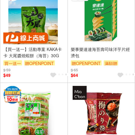
【買一送一】活動專案 KAKA卡
樂事樂連連海苔壽司味洋芋片經
卡 大尾醬燒蝦餅（海苔）30G
濟包
買一送一
贈OPENPOINT
贈OPENPOINT
滿額贈
$ 59
$ 65
滿額9折
贈$200
$49
$64