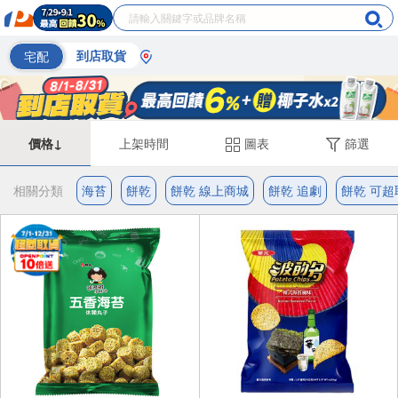
宅配
到店取貨
價格↓
上架時間
圖表
篩選
相關分類
海苔
餅乾
餅乾 線上商城
餅乾 追劇
餅乾 可超