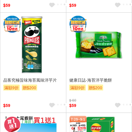
$59
$59
品客究極旨味海苔風味洋芋片
健康日誌-海苔洋芋脆餅
滿額9折
贈$200
滿額9折
贈$200
$ 60
$59
$59