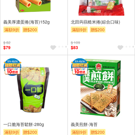
義美厚濃蛋捲(海苔)152g
北田蒟蒻糙米捲(綜合口味)
滿額9折
贈$200
滿額9折
贈$200
$ 82
$ 109
$79
$83
一口脆海苔鬆餅-280g
義美煎餅-海苔
滿額9折
贈$200
滿額9折
贈$200