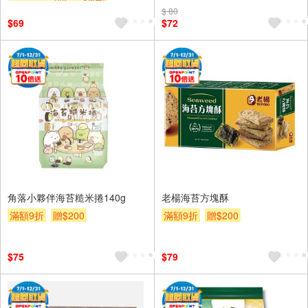
滿額折
滿額折
$ 80
$69
$72
角落小夥伴海苔糙米捲140g
老楊海苔方塊酥
滿額9折
贈$200
滿額9折
贈$200
$75
$79