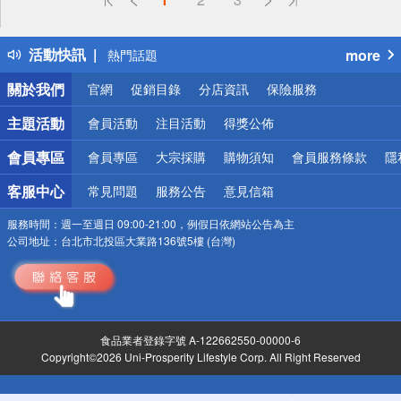
詐騙網頁！請小心！
得獎公告
活動快訊
more
熱門話題
銀行優惠
關於我們
官網
促銷目錄
分店資訊
保險服務
偏遠地區配送
詐騙網頁！請小心！
主題活動
會員活動
注目活動
得獎公佈
會員專區
會員專區
大宗採購
購物須知
會員服務條款
隱
客服中心
常見問題
服務公告
意見信箱
服務時間：
週一至週日 09:00-21:00，例假日依網站公告為主
公司地址：
台北市北投區大業路136號5樓 (台灣)
食品業者登錄字號 A-122662550-00000-6
Copyright©2026 Uni-Prosperity Lifestyle Corp. All Right Reserved