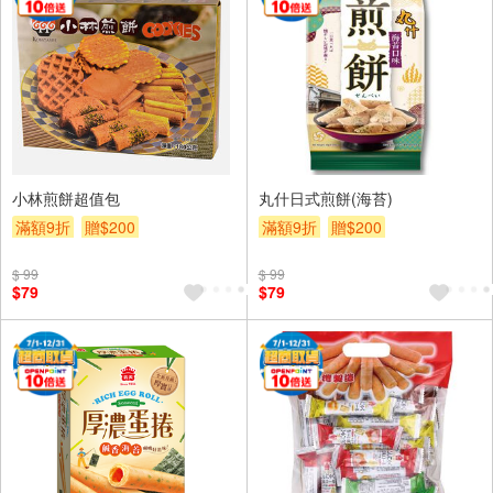
小林煎餅超值包
丸什日式煎餅(海苔)
滿額9折
贈$200
滿額9折
贈$200
$ 99
$ 99
$79
$79