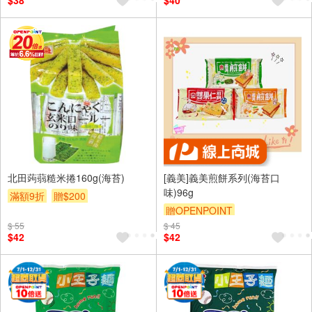
$38
$40
北田蒟蒻糙米捲160g(海苔)
[義美]義美煎餅系列(海苔口
味)96g
滿額9折
贈$200
贈OPENPOINT
$ 55
$ 45
$42
$42