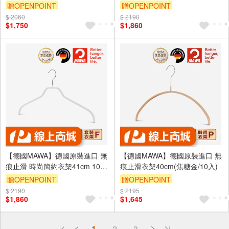
入/紅
入/黑
贈OPENPOINT
贈OPENPOINT
$ 2060
$ 2190
$1,750
$1,860
【德國MAWA】德國原裝進口 無
【德國MAWA】德國原裝進口 無
痕止滑 時尚簡約衣架41cm 10
痕止滑衣架40cm(焦糖金/10入)
入/白
贈OPENPOINT
贈OPENPOINT
$ 2190
$ 2195
$1,860
$1,645
偏遠地區配送
1
2
3