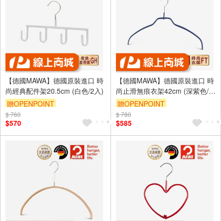
【德國MAWA】德國原裝進口 時
【德國MAWA】德國原裝進口 時
尚經典配件架20.5cm (白色/2入)
尚止滑無痕衣架42cm (深紫色/5
入)
贈OPENPOINT
贈OPENPOINT
$ 760
$ 780
$570
$585