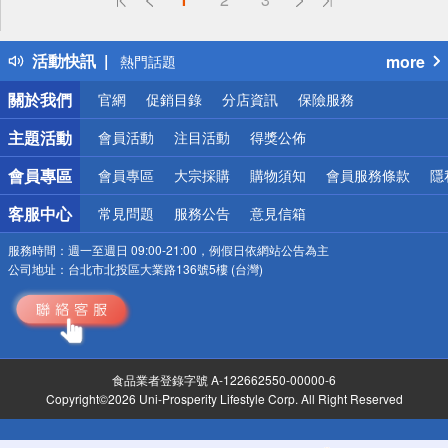
詐騙網頁！請小心！
得獎公告
活動快訊
more
熱門話題
銀行優惠
關於我們
官網
促銷目錄
分店資訊
保險服務
偏遠地區配送
詐騙網頁！請小心！
主題活動
會員活動
注目活動
得獎公佈
會員專區
會員專區
大宗採購
購物須知
會員服務條款
隱
客服中心
常見問題
服務公告
意見信箱
服務時間：
週一至週日 09:00-21:00，例假日依網站公告為主
公司地址：
台北市北投區大業路136號5樓 (台灣)
食品業者登錄字號 A-122662550-00000-6
Copyright©2026 Uni-Prosperity Lifestyle Corp. All Right Reserved