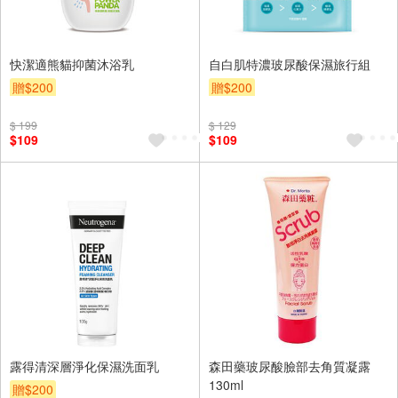
快潔適熊貓抑菌沐浴乳
自白肌特濃玻尿酸保濕旅行組
贈$200
贈$200
$ 199
$ 129
$109
$109
露得清深層淨化保濕洗面乳
森田藥玻尿酸臉部去角質凝露
130ml
贈$200