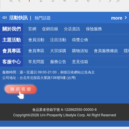
詐騙網頁！請小心！
得獎公告
活動快訊
more
熱門話題
銀行優惠
關於我們
官網
促銷目錄
分店資訊
保險服務
偏遠地區配送
詐騙網頁！請小心！
主題活動
會員活動
注目活動
得獎公佈
會員專區
會員專區
大宗採購
購物須知
會員服務條款
隱
客服中心
常見問題
服務公告
意見信箱
服務時間：
週一至週日 09:00-21:00，例假日依網站公告為主
公司地址：
台北市北投區大業路136號5樓 (台灣)
食品業者登錄字號 A-122662550-00000-6
Copyright©2026 Uni-Prosperity Lifestyle Corp. All Right Reserved