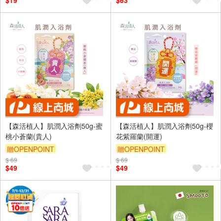
$19
$63
【森活植人】肌潤入浴劑50g-蜜
【森活植人】肌潤入浴劑50g-櫻
桃小蒼蘭(貴人)
花紫羅蘭(開運)
贈OPENPOINT
贈OPENPOINT
$ 69
$ 69
$49
$49