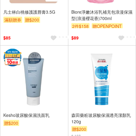
凡士林白桃修護護唇膏3.5G
Biore淨嫩沐浴乳補充包浪漫保濕
型(浪漫櫻花香)700ml
滿額贈券
贈$200
2件$158
贈OPENPOINT
贈$200
$85
$89
Kesho玻尿酸保濕洗面乳
森田藥粧玻尿酸保濕透亮潔顏乳
120g
贈$200
贈$200
$ 168