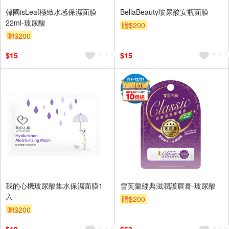
韓國isLeaf極緻水感保濕面膜
BellaBeauty玻尿酸安瓶面膜
22ml-玻尿酸
贈$200
贈$200
$15
$15
我的心機玻尿酸集水保濕面膜1
雪芙蘭經典滋潤護唇膏-玻尿酸
入
贈$200
贈$200