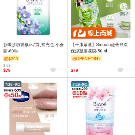
莎啦莎啦香氛沐浴乳補充包-小蒼
【千康嚴選】Smooto蘆薈舒緩
蘭-800g
保濕凝膠凍膜-50ml
贈$200
贈OPENPOINT
$ 89
$79
$79