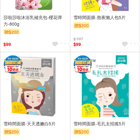
莎啦莎啦沐浴乳補充包-櫻花彈
雪時間面膜-熬夜懶人包5片
力-800g
贈$200
贈$200
$ 107
$99
$99
雪時間面膜-天天透嫩白5片
雪時間面膜-毛孔太招搖5片
贈$200
贈$200