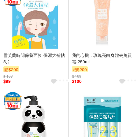
雪芙蘭時間保養面膜-保濕大補帖
我的心機．玫瑰亮白身體去角質
5片
霜-250ml
贈$200
贈$200
$ 107
$ 169
$99
$100