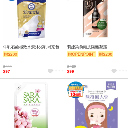
牛乳石鹼極致水潤沐浴乳補充包
莉婕染前頭皮隔離凝露
贈$200
贈OPENPOINT
贈$200
$ 111
$ 129
$97
$99