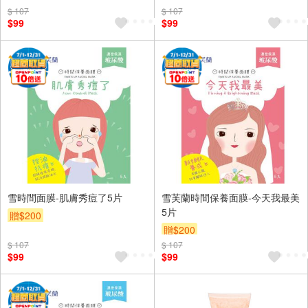
$ 107
$ 107
$99
$99
雪時間面膜-肌膚秀痘了5片
雪芙蘭時間保養面膜-今天我最美
5片
贈$200
贈$200
$ 107
$ 107
$99
$99