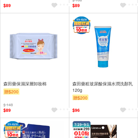
$89
$89
森田藥保濕深層卸妝棉
森田藥粧玻尿酸保濕水潤洗顏乳
120g
贈$200
贈$200
$ 148
$89
$96