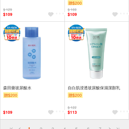
贈$200
$ 129
$ 169
$109
$109
森田藥玻尿酸水
自白肌浸透玻尿酸保濕潔顏乳
贈$200
贈$200
$ 122
$109
$113
偏遠地區配送
1
2
3
4
5
6
7