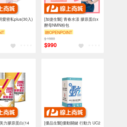
愛密私plus(30入)
[加捷生醫] 青春水漾 膠原蛋白x
酵母NMN粉包
NT
贈OPENPOINT
$ 1980
$990
X美力膠原蛋白(14
[優品生醫]優動關鍵 行動力 UC2