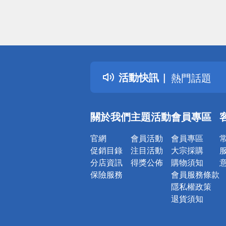
偏遠地區配
詐騙網頁！
得獎公告
活動快訊
熱門話題
銀行優惠
偏遠地區配
關於我們
主題活動
會員專區
詐騙網頁！
官網
會員活動
會員專區
促銷目錄
注目活動
大宗採購
分店資訊
得獎公佈
購物須知
保險服務
會員服務條款
隱私權政策
退貨須知