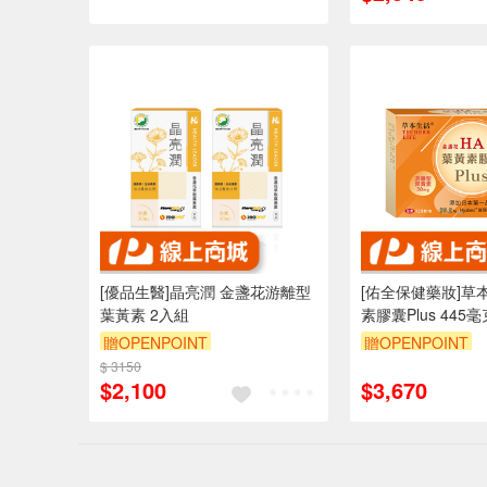
[優品生醫]晶亮潤 金盞花游離型
[佑全保健藥妝]草
葉黃素 2入組
素膠囊Plus 445毫
盒
贈OPENPOINT
贈OPENPOINT
$ 3150
$2,100
$3,670