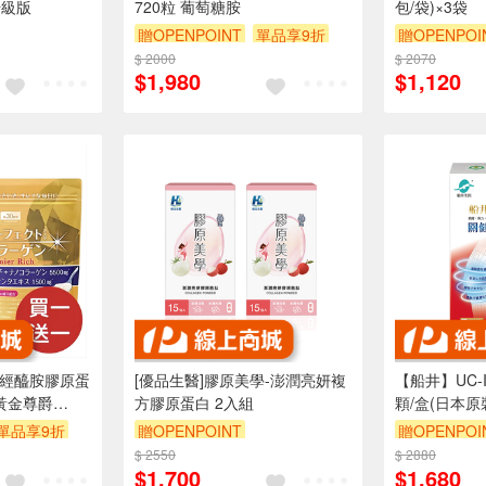
升級版
720粒 葡萄糖胺
包/袋)×3袋
贈OPENPOINT
單品享9折
贈OPENPOI
$ 2000
$ 2070
$1,980
$1,120
】神經醯胺膠原蛋
[優品生醫]膠原美學-澎潤亮妍複
【船井】UC-
 黃金尊爵
方膠原蛋白 2入組
顆/盒(日本原
單品享9折
贈OPENPOINT
贈OPENPOI
$ 2550
$ 2880
$1,700
$1,680