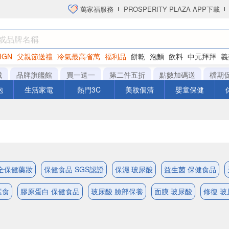
萬家福服務
PROSPERITY PLAZA APP下載
IGN
父親節送禮
冷氣最高省萬
福利品
餅乾
泡麵
飲料
中元拜拜
義
洋芋片
城
品牌旗艦館
買一送一
第二件五折
點數加碼送
檔期
泡
生活家電
熱門3C
美妝個清
嬰童保健
全保健藥妝
保健食品 SGS認證
保濕 玻尿酸
益生菌 保健食品
素食
膠原蛋白 保健食品
玻尿酸 臉部保養
面膜 玻尿酸
修復 玻