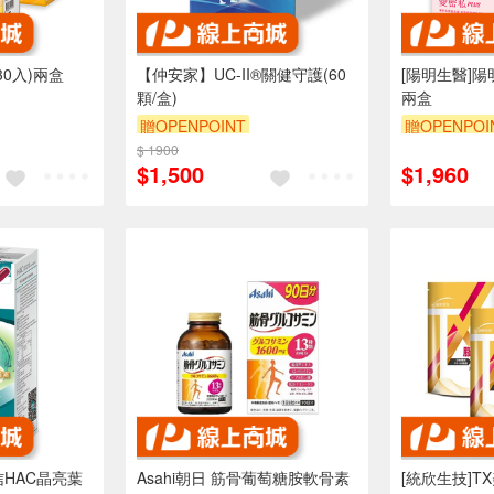
30入)兩盒
【仲安家】UC-II®關健守護(60
[陽明生醫]陽明
顆/盒)
兩盒
贈OPENPOINT
贈OPENPOI
$ 1900
$1,500
$1,960
信HAC晶亮葉
Asahi朝日 筋骨葡萄糖胺軟骨素
[統欣生技]T