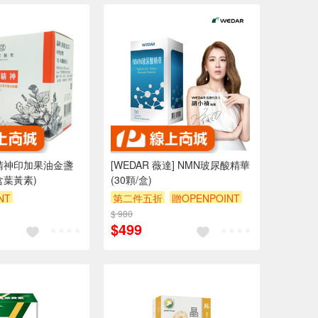
睛神印加果油金盞
[WEDAR 薇達] NMN玻尿酸精華
含葉黃素)
(30顆/盒)
NT
第二件五折
贈OPENPOINT
$ 980
$499