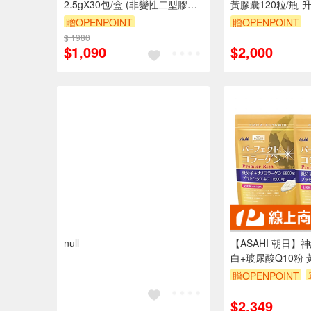
2.5gX30包/盒 (非變性二型膠原
黃膠囊120粒/瓶-
蛋白 UC2 UC-II 玻尿酸 維生素
贈OPENPOINT
贈OPENPOINT
D3 鈣)
$ 1980
訂單滿1999享95折
$1,090
$2,000
null
【ASAHI 朝日
白+玻尿酸Q10粉
228g/包 二入組
贈OPENPOINT
$2,349