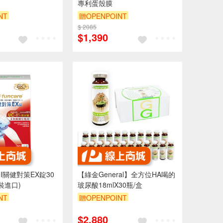
專利蛋殼膜
NT
贈OPENPOINT
$ 2085
$1,390
II關健對策EX錠30
【綠金General】全方位HA喝的
裝進口)
玻尿酸18mlX30瓶/盒
NT
贈OPENPOINT
$2,880