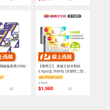
X關鍵龜鹿勇(30粒/
【葡萄王】 勇健王粉末顆粒
2.5gx2盒 共60包 (非變性二型膠
原蛋白 UC2 UCII 玻尿酸 維生素
NT
贈OPENPOINT
D3 鈣)
$ 3960
訂單滿1999享95折
$1,980