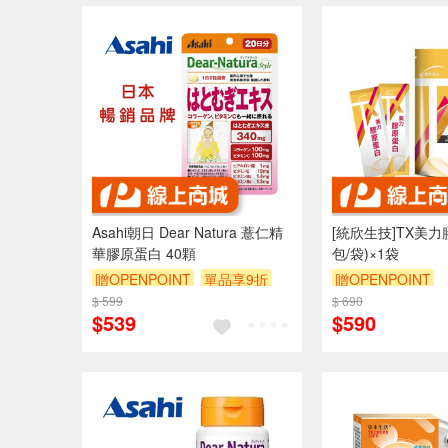
Asahi朝日 Dear Natura 薏仁精
[統欣生技]TX美力
華膠原蛋白 40顆
包/袋)×1袋
贈OPENPOINT
單品享9折
贈OPENPOINT
$ 599
$ 690
$539
$590