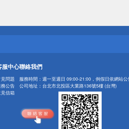
送
請小心！
送
客服中心
聯絡我們
請小心！
常見問題
服務時間：
週一至週日 09:00-21:00，例假日依網站
服務公告
公司地址：
台北市北投區大業路136號5樓 (台灣)
意見信箱