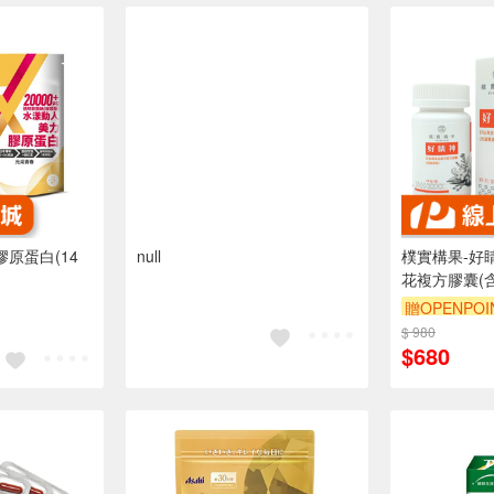
膠原蛋白(14
null
樸實構果-好
花複方膠囊(
贈OPENPOI
$ 980
$680