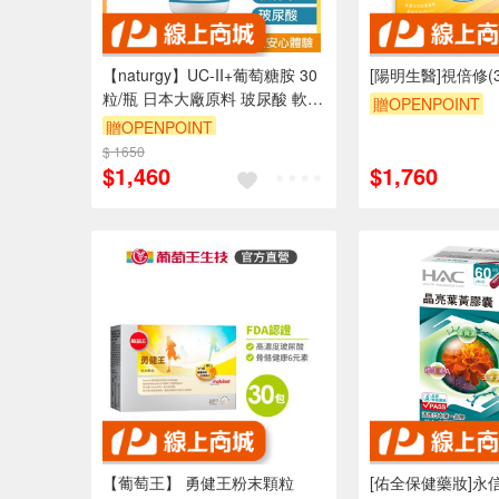
【naturgy】UC-II+葡萄糖胺 30
[陽明生醫]視倍修(
粒/瓶 日本大廠原料 玻尿酸 軟骨
贈OPENPOINT
素 膠原蛋白
贈OPENPOINT
$ 1650
$1,460
$1,760
【葡萄王】 勇健王粉末顆粒
[佑全保健藥妝]永