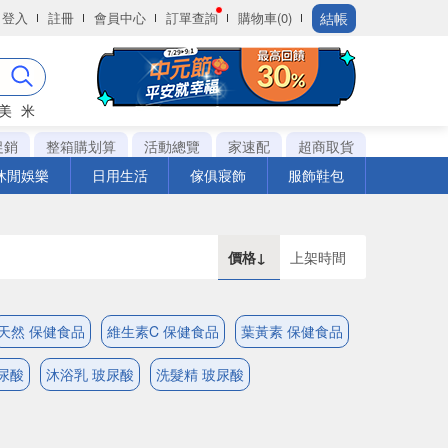
結帳
登入
註冊
會員中心
訂單查詢
購物車(0)
美
米
促銷
整箱購划算
活動總覽
家速配
超商取貨
休閒娛樂
日用生活
傢俱寢飾
服飾鞋包
價格↓
上架時間
天然 保健食品
維生素C 保健食品
葉黃素 保健食品
尿酸
沐浴乳 玻尿酸
洗髮精 玻尿酸