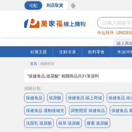
宅配
到店取貨
中元拜拜
UNIDES
巧克力
罐頭
海苔
線上商
好康主題
生鮮冷凍
飲料零食
米油沖
首頁
/ 相關搜尋
"保健食品,玻尿酸" 相關商品共
31
筆資料
相關分類
保健食品
玻尿酸
保健食品 線上商城
保健食品 佑
保健食品 運動後補充
調整體質 保健食品
保健食品 
洗面乳 玻尿酸
植萃 玻尿酸
膠囊 玻尿酸