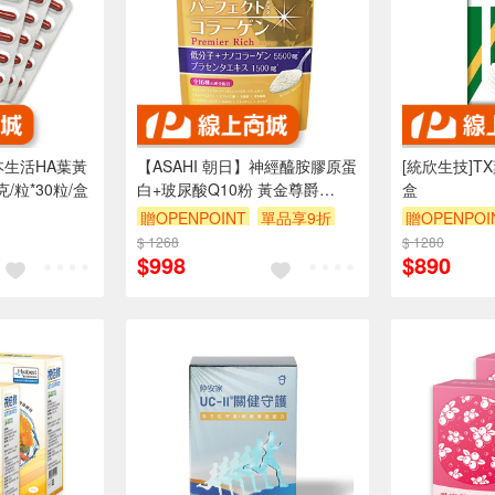
本生活HA葉黃
【ASAHI 朝日】神經醯胺膠原蛋
[統欣生技]TX
克/粒*30粒/盒
白+玻尿酸Q10粉 黃金尊爵
盒
228g/包
贈OPENPOINT
單品享9折
贈OPENPOI
$ 1268
$ 1280
$998
$890