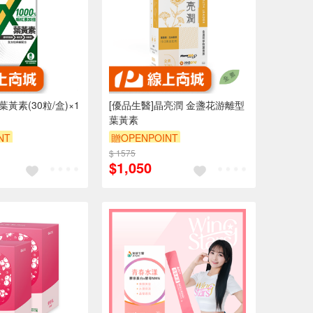
葉黃素(30粒/盒)×1
[優品生醫]晶亮潤 金盞花游離型
葉黃素
NT
贈OPENPOINT
$ 1575
$1,050