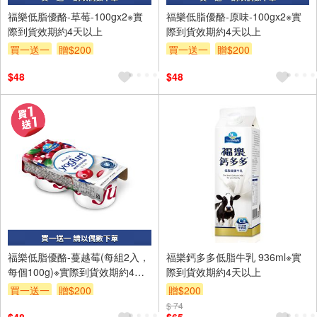
福樂低脂優酪-草莓-100gx2※實
福樂低脂優酪-原味-100gx2※實
際到貨效期約4天以上
際到貨效期約4天以上
買一送一
贈$200
買一送一
贈$200
$48
$48
福樂低脂優酪-蔓越莓(每組2入，
福樂鈣多多低脂牛乳 936ml※實
每個100g)※實際到貨效期約4天
際到貨效期約4天以上
以上
買一送一
贈$200
贈$200
$ 74