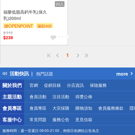
24入
福樂低脂高鈣牛乳(保久
乳)200ml
贈OPENPOINT
滿額9折
$ 312
贈$200
$239
偏遠地區配送
1
詐騙網頁！請小心！
得獎公告
活動快訊
more
熱門話題
銀行優惠
關於我們
官網
促銷目錄
分店資訊
保險服務
偏遠地區配送
詐騙網頁！請小心！
主題活動
會員活動
注目活動
得獎公佈
會員專區
會員專區
大宗採購
購物須知
會員服務條款
隱
客服中心
常見問題
服務公告
意見信箱
服務時間：
週一至週日 09:00-21:00，例假日依網站公告為主