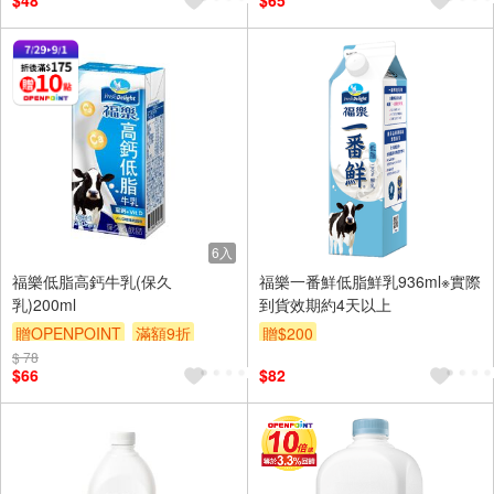
$48
$65
6入
福樂低脂高鈣牛乳(保久
福樂一番鮮低脂鮮乳936ml※實際
乳)200ml
到貨效期約4天以上
贈OPENPOINT
滿額9折
贈$200
$ 78
贈$200
$66
$82