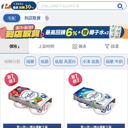
宅配
到店取貨
價格↓
上架時間
圖表
篩選
相關分類
福樂
低脂
低脂 高蛋白
冷凍 低脂
福樂 牛奶