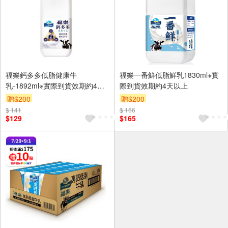
福樂鈣多多低脂健康牛
福樂一番鮮低脂鮮乳1830ml※實
乳-1892ml※實際到貨效期約4天
際到貨效期約4天以上
以上
贈$200
贈$200
$ 141
$ 166
$129
$165