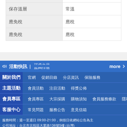
保存溫層
常溫
應免稅
應稅
應免稅
應稅
偏遠地區配送
詐騙網頁！請小心！
得獎公告
活動快訊
more
熱門話題
銀行優惠
關於我們
官網
促銷目錄
分店資訊
保險服務
偏遠地區配送
詐騙網頁！請小心！
主題活動
會員活動
注目活動
得獎公佈
會員專區
會員專區
大宗採購
購物須知
會員服務條款
隱
客服中心
常見問題
服務公告
意見信箱
服務時間：
週一至週日 09:00-21:00，例假日依網站公告為主
公司地址：
台北市北投區大業路136號5樓 (台灣)