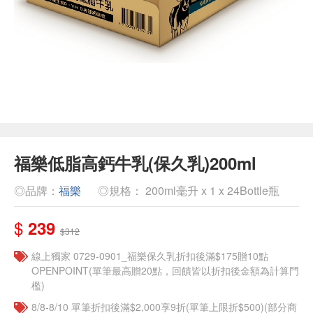
福樂低脂高鈣牛乳(保久乳)200ml
◎品牌：
福樂
◎規格： 200ml毫升 x 1 x 24Bottle瓶
$
239
$312
線上獨家 0729-0901_福樂保久乳折扣後滿$175贈10點
OPENPOINT(單筆最高贈20點，回饋皆以折扣後金額為計算門
檻)
8/8-8/10 單筆折扣後滿$2,000享9折(單筆上限折$500)(部分商