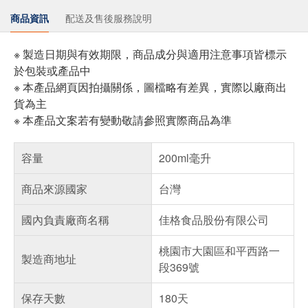
商品資訊
配送及售後服務說明
※ 製造日期與有效期限，商品成分與適用注意事項皆標示
於包裝或產品中
※ 本產品網頁因拍攝關係，圖檔略有差異，實際以廠商出
貨為主
※ 本產品文案若有變動敬請參照實際商品為準
容量
200ml毫升
商品來源國家
台灣
國內負責廠商名稱
佳格食品股份有限公司
桃園市大園區和平西路一
製造商地址
段369號
保存天數
180天