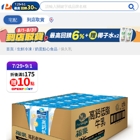
宅配
到店取貨
首頁
/ 生鮮冷凍
/ 奶蛋點心食品
/ 保久乳