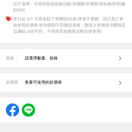
品不適用，不得與其他促銷活動/加價購/折價券/折扣碼併用)離
$2000
即日起-9/1 不限金額下單贈$200券(單筆不累贈，請注意訂單
如使用折價券/折扣碼則不符贈送資格，贈送之折價券消費指定
品滿$2,000可折，不得與其他優惠活動合併使用)
規格：
請選擇數量、規格
折價券
查看可使用的折價券