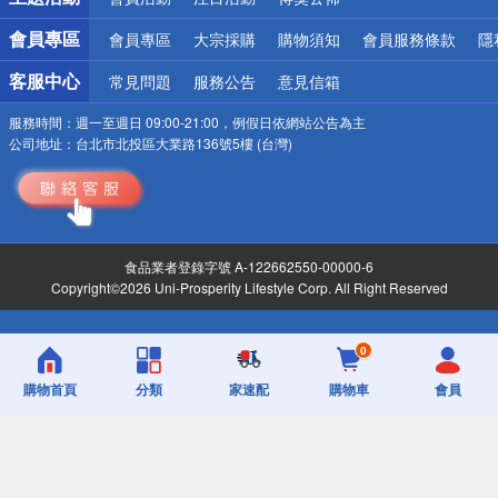
會員專區
會員專區
大宗採購
購物須知
會員服務條款
隱
客服中心
常見問題
服務公告
意見信箱
服務時間：
週一至週日 09:00-21:00，例假日依網站公告為主
公司地址：
台北市北投區大業路136號5樓 (台灣)
食品業者登錄字號 A-122662550-00000-6
Copyright©2026 Uni-Prosperity Lifestyle Corp. All Right Reserved
0
購物首頁
分類
家速配
購物車
會員