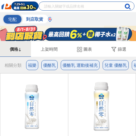
宅配
到店取貨
價格↓
上架時間
圖表
篩選
相關分類
福樂
優酪乳
優酪乳 運動後補充
兒童 優酪乳