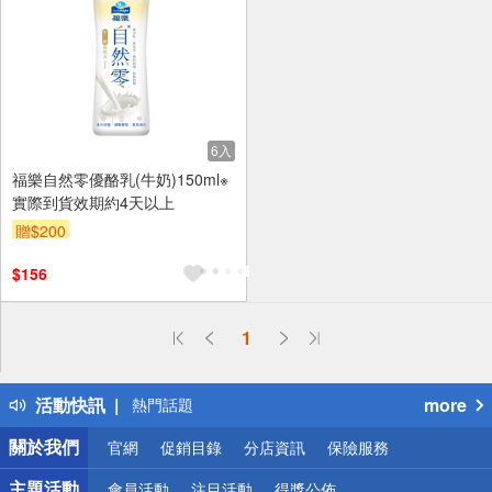
6入
福樂自然零優酪乳(牛奶)150ml※
實際到貨效期約4天以上
贈$200
$156
偏遠地區配送
1
詐騙網頁！請小心！
得獎公告
活動快訊
more
熱門話題
銀行優惠
關於我們
官網
促銷目錄
分店資訊
保險服務
偏遠地區配送
詐騙網頁！請小心！
主題活動
會員活動
注目活動
得獎公佈