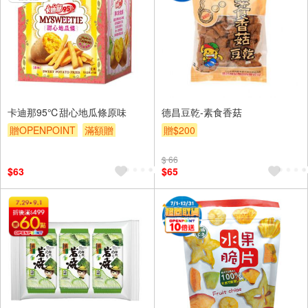
卡迪那95℃甜心地瓜條原味
德昌豆乾-素食香菇
贈OPENPOINT
滿額贈
贈$200
贈$200
$ 66
$63
$65