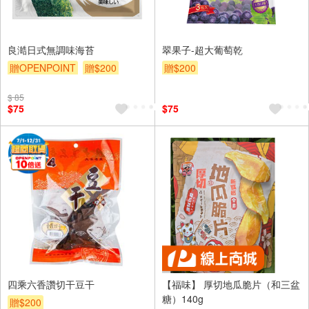
良澔日式無調味海苔
翠果子-超大葡萄乾
贈OPENPOINT
贈$200
贈$200
$ 85
$75
$75
四乘六香讚切干豆干
【福味】 厚切地瓜脆片（和三盆
糖）140g
贈$200