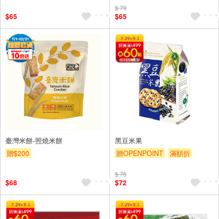
$ 79
$65
$65
臺灣米餅-照燒米餅
黑豆米果
贈$200
贈OPENPOINT
滿額折
贈$200
$ 76
$68
$72