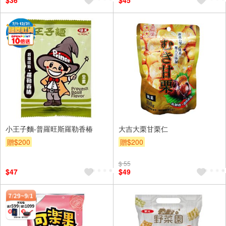
$36
$45
小王子麵-普羅旺斯羅勒香椿
大吉大栗甘栗仁
贈$200
贈$200
$ 55
$47
$49