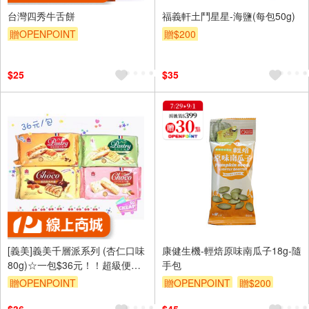
台灣四秀牛舌餅
福義軒土鬥星星-海鹽(每包50g)
贈OPENPOINT
贈$200
$25
$35
[義美]義美千層派系列 (杏仁口味
康健生機-輕焙原味南瓜子18g-隨
80g)☆一包$36元！！超級便宜
手包
👍
贈OPENPOINT
贈OPENPOINT
贈$200