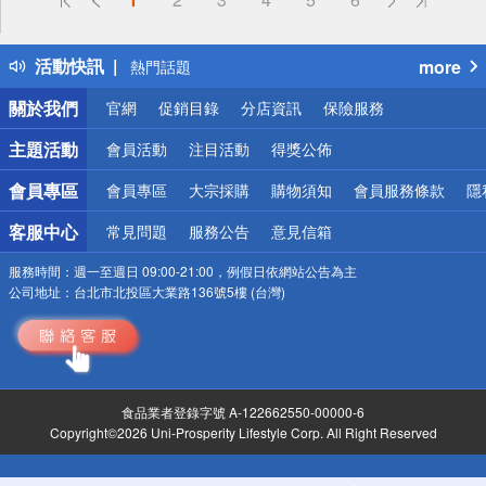
詐騙網頁！請小心！
得獎公告
活動快訊
more
熱門話題
銀行優惠
關於我們
官網
促銷目錄
分店資訊
保險服務
偏遠地區配送
詐騙網頁！請小心！
主題活動
會員活動
注目活動
得獎公佈
會員專區
會員專區
大宗採購
購物須知
會員服務條款
隱
客服中心
常見問題
服務公告
意見信箱
服務時間：
週一至週日 09:00-21:00，例假日依網站公告為主
公司地址：
台北市北投區大業路136號5樓 (台灣)
食品業者登錄字號 A-122662550-00000-6
Copyright©2026 Uni-Prosperity Lifestyle Corp. All Right Reserved