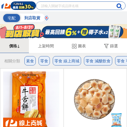
宅配
到店取貨
價格↓
上架時間
圖表
篩選
相關分類
素食
零食
零食 線上商城
零食 減醣飲食
零食