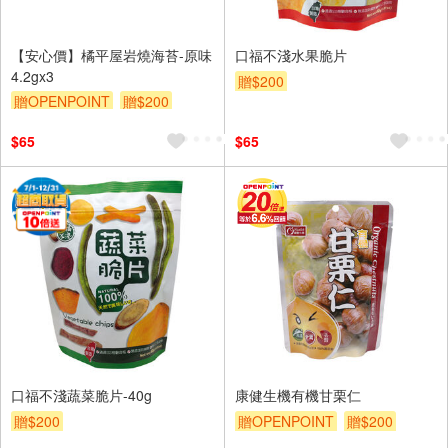
【安心價】橘平屋岩燒海苔-原味
口福不淺水果脆片
4.2gx3
贈$200
贈OPENPOINT
贈$200
$65
$65
口福不淺蔬菜脆片-40g
康健生機有機甘栗仁
贈$200
贈OPENPOINT
贈$200