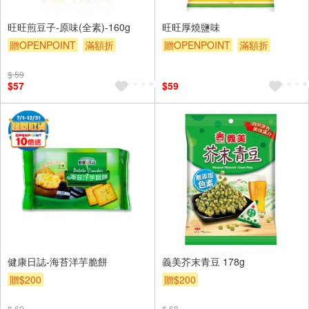
旺旺煎豆子-原味(全素)-160g
旺旺厚燒鹽味
贈OPENPOINT
滿額折
贈OPENPOINT
滿額折
贈$200
贈$200
$ 59
$57
$59
健康日誌-海苔洋芋脆餅
義美芥末青豆 178g
贈$200
贈$200
$ 60
$ 68