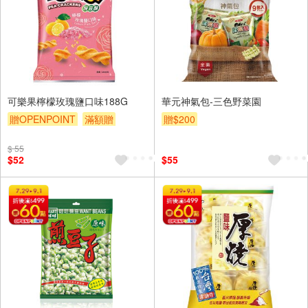
可樂果檸檬玫瑰鹽口味188G
華元神氣包-三色野菜園
贈OPENPOINT
滿額贈
贈$200
贈$200
$ 55
$52
$55