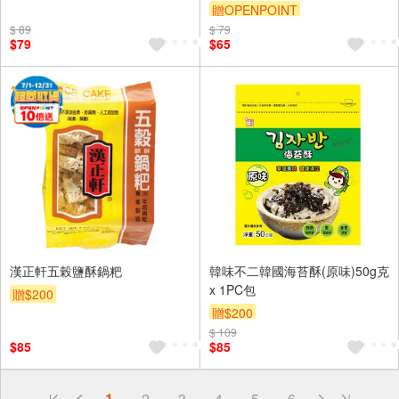
贈OPENPOINT
$ 89
$ 79
$79
$65
漢正軒五榖鹽酥鍋粑
韓味不二韓國海苔酥(原味)50g克
x 1PC包
贈$200
贈$200
$ 109
$85
$85
偏遠地區配送
1
2
3
4
5
6