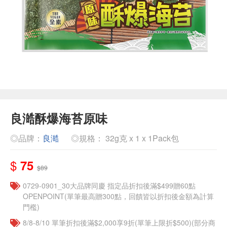
良澔酥爆海苔原味
◎品牌：
良澔
◎規格： 32g克 x 1 x 1Pack包
$
75
$89
0729-0901_30大品牌同慶 指定品折扣後滿$499贈60點
OPENPOINT(單筆最高贈300點，回饋皆以折扣後金額為計算
門檻)
8/8-8/10 單筆折扣後滿$2,000享9折(單筆上限折$500)(部分商