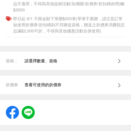
品不適用，不得與其他促銷活動/加價購/折價券/折扣碼併用)離
$2000
即日起-9/1 不限金額下單贈$200券(單筆不累贈，請注意訂單
如使用折價券/折扣碼則不符贈送資格，贈送之折價券消費指定
品滿$2,000可折，不得與其他優惠活動合併使用)
規格：
請選擇數量、規格
折價券
查看可使用的折價券