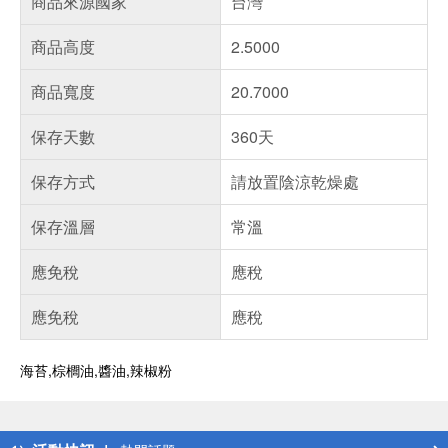
商品來源國家
台灣
商品高度
2.5000
商品寬度
20.7000
保存天數
360天
保存方式
請放置陰涼乾燥處
保存溫層
常溫
應免稅
應稅
應免稅
應稅
海苔,棕櫚油,醬油,辣椒粉
偏遠地區配送
詐騙網頁！請小心！
得獎公告