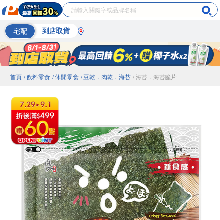
宅配
到店取貨
首頁
/ 飲料零食
/ 休閒零食
/ 豆乾．肉乾．海苔
/ 海苔．海苔脆片