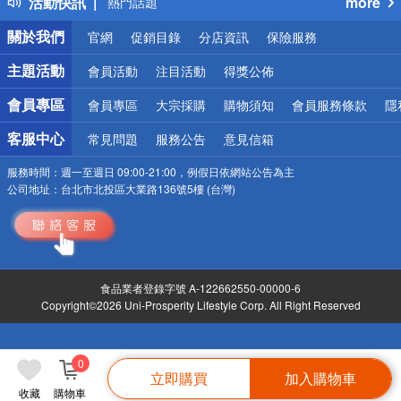
活動快訊
more
熱門話題
銀行優惠
關於我們
官網
促銷目錄
分店資訊
保險服務
偏遠地區配送
詐騙網頁！請小心！
主題活動
會員活動
注目活動
得獎公佈
會員專區
會員專區
大宗採購
購物須知
會員服務條款
隱
客服中心
常見問題
服務公告
意見信箱
服務時間：
週一至週日 09:00-21:00，例假日依網站公告為主
公司地址：
台北市北投區大業路136號5樓 (台灣)
食品業者登錄字號 A-122662550-00000-6
Copyright©2026 Uni-Prosperity Lifestyle Corp. All Right Reserved
0
立即購買
加入購物車
收藏
購物車